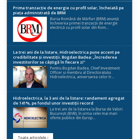
Prima tranzacție de energie cu profil solar, încheiată pe
piața administrată de BRM
Bursa Română de Mărfuri (BRM) anunță
încheierea primei tranzacții de energie
electrică cu profil solar din Rom...
La trei ani de la listare, Hidroelectrica pune accent pe
credibilitate și investiții. Bogdan Badea: „Încrederea
investitorilor se câștigă în fiecare zi”
Pentru Bogdan Badea, Chief Investment
Officer și membru al Directoratului
Hidroelectrica, aniversarea celor tr...
Hidroelectrica, la 3 ani de la listare: randament agregat
de 141%, pe fondul unor investiții record
La trei ani de la listarea la Bursa de Valori
București (BVB), în urma celei mai mari
oferte publice din Europ...
Toate articolele