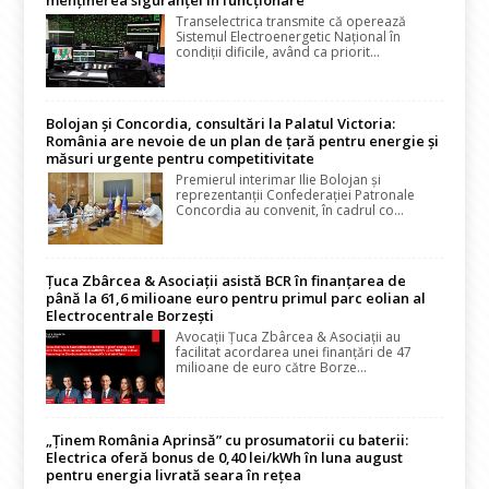
menținerea siguranței în funcționare
Transelectrica transmite că operează
Sistemul Electroenergetic Național în
condiții dificile, având ca priorit...
Bolojan și Concordia, consultări la Palatul Victoria:
România are nevoie de un plan de țară pentru energie și
măsuri urgente pentru competitivitate
Premierul interimar Ilie Bolojan și
reprezentanții Confederației Patronale
Concordia au convenit, în cadrul co...
Țuca Zbârcea & Asociații asistă BCR în finanțarea de
până la 61,6 milioane euro pentru primul parc eolian al
Electrocentrale Borzești
Avocații Țuca Zbârcea & Asociații au
facilitat acordarea unei finanțări de 47
milioane de euro către Borze...
„Ținem România Aprinsă” cu prosumatorii cu baterii:
Electrica oferă bonus de 0,40 lei/kWh în luna august
pentru energia livrată seara în rețea