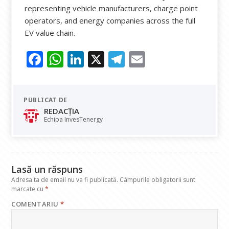
representing vehicle manufacturers, charge point
operators, and energy companies across the full
EV value chain.
F
W
Li
X
T
E
ac
h
n
el
m
e
at
k
e
ai
PUBLICAT DE
b
s
e
gr
l
REDACȚIA
o
A
dI
a
Echipa InvesTenergy
o
p
n
m
k
p
Lasă un răspuns
Adresa ta de email nu va fi publicată.
Câmpurile obligatorii sunt
marcate cu
*
COMENTARIU
*