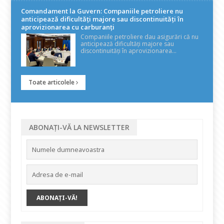
Comandament la Guvern: Companiile petroliere nu
anticipează dificultăți majore sau discontinuități în
aprovizionarea cu carburanți
Companiile petroliere dau asigurări că nu
anticipează dificultăți majore sau
discontinuități în aprovizionarea...
Toate articolele
ABONAȚI-VĂ LA NEWSLETTER