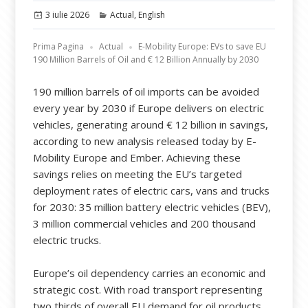
Publicat
Categorii
3 iulie 2026
Actual
,
English
pe
Prima Pagina
Actual
E-Mobility Europe: EVs to save EU
190 Million Barrels of Oil and € 12 Billion Annually by 2030
190 million barrels of oil imports can be avoided
every year by 2030 if Europe delivers on electric
vehicles, generating around € 12 billion in savings,
according to new analysis released today by E-
Mobility Europe and Ember. Achieving these
savings relies on meeting the EU’s targeted
deployment rates of electric cars, vans and trucks
for 2030: 35 million battery electric vehicles (BEV),
3 million commercial vehicles and 200 thousand
electric trucks.
Europe’s oil dependency carries an economic and
strategic cost. With road transport representing
two thirds of overall EU demand for oil products,