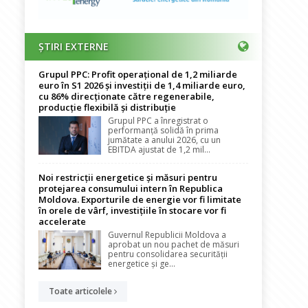
ȘTIRI EXTERNE
Grupul PPC: Profit operațional de 1,2 miliarde
euro în S1 2026 și investiții de 1,4 miliarde euro,
cu 86% direcționate către regenerabile,
producție flexibilă și distribuție
Grupul PPC a înregistrat o
performanță solidă în prima
jumătate a anului 2026, cu un
EBITDA ajustat de 1,2 mil...
Noi restricții energetice și măsuri pentru
protejarea consumului intern în Republica
Moldova. Exporturile de energie vor fi limitate
în orele de vârf, investițiile în stocare vor fi
accelerate
Guvernul Republicii Moldova a
aprobat un nou pachet de măsuri
pentru consolidarea securității
energetice și ge...
Toate articolele