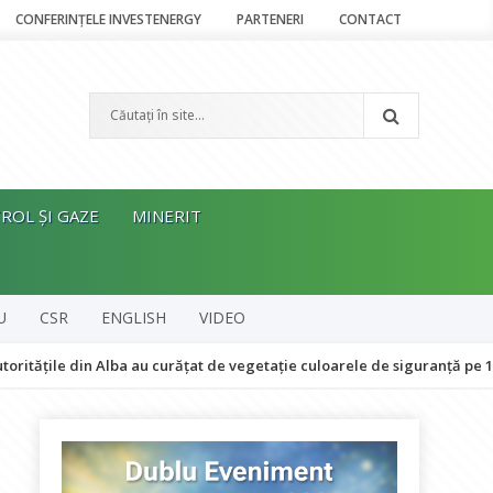
CONFERINȚELE INVESTENERGY
PARTENERI
CONTACT
ROL ȘI GAZE
MINERIT
U
CSR
ENGLISH
VIDEO
din Alba au curățat de vegetație culoarele de siguranță pe 18 kilometri 