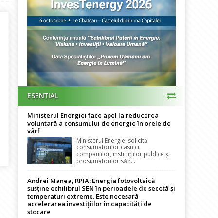
ESENȚIAL
Ministerul Energiei face apel la reducerea
voluntară a consumului de energie în orele de
vârf
Ministerul Energiei solicită
ă factura de seară. Experimentul PPC arată cum se pot câștiga simult
consumatorilor casnici,
companiilor, instituțiilor publice și
prosumatorilor să r...
Andrei Manea, RPIA: Energia fotovoltaică
susține echilibrul SEN în perioadele de secetă și
temperaturi extreme. Este necesară
accelerarea investițiilor în capacități de
stocare