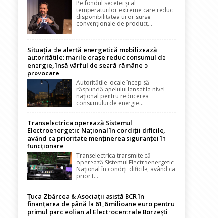
Pe fondul secetei și al
temperaturilor extreme care reduc
disponibilitatea unor surse
convenționale de producț...
Situația de alertă energetică mobilizează
autoritățile: marile orașe reduc consumul de
energie, însă vârful de seară rămâne o
provocare
Autoritățile locale încep să
răspundă apelului lansat la nivel
național pentru reducerea
consumului de energie...
Transelectrica operează Sistemul
Electroenergetic Național în condiții dificile,
având ca prioritate menținerea siguranței în
funcționare
Transelectrica transmite că
operează Sistemul Electroenergetic
Național în condiții dificile, având ca
priorit...
Țuca Zbârcea & Asociații asistă BCR în
finanțarea de până la 61,6 milioane euro pentru
primul parc eolian al Electrocentrale Borzești