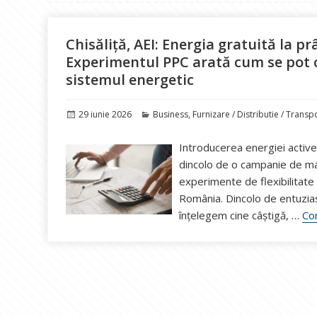
Chisăliță, AEI: Energia gratuită la 
Experimentul PPC arată cum se pot câș
sistemul energetic
Publicat
Categorii
29 iunie 2026
Business
,
Furnizare / Distributie / Transp
pe
Introducerea energiei active
dincolo de o campanie de mar
experimente de flexibilitate
România. Dincolo de entuzias
înțelegem cine câștigă, …
Con