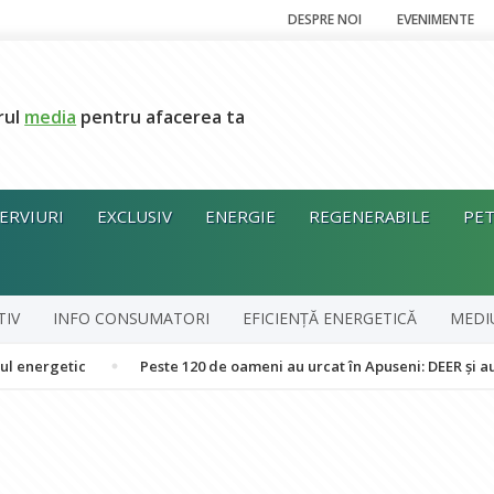
DESPRE NOI
EVENIMENTE
rul
media
pentru afacerea ta
ERVIURI
EXCLUSIV
ENERGIE
REGENERABILE
PET
TIV
INFO CONSUMATORI
EFICIENȚĂ ENERGETICĂ
MEDI
tic
Peste 120 de oameni au urcat în Apuseni: DEER și autoritățile 