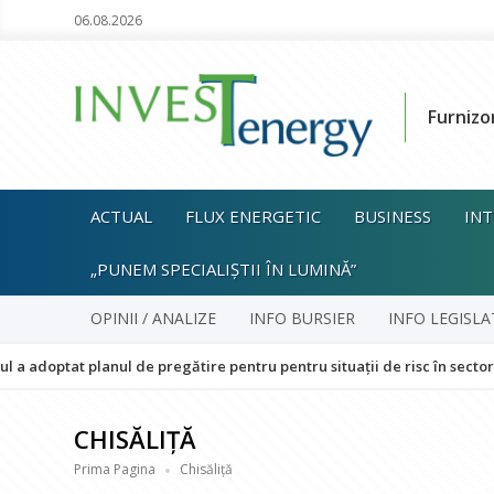
06.08.2026
Furnizo
ACTUAL
FLUX ENERGETIC
BUSINESS
INT
„PUNEM SPECIALIȘTII ÎN LUMINĂ”
OPINII / ANALIZE
INFO BURSIER
INFO LEGISLA
t planul de pregătire pentru pentru situații de risc în sectorul energe
CHISĂLIȚĂ
Prima Pagina
Chisăliță