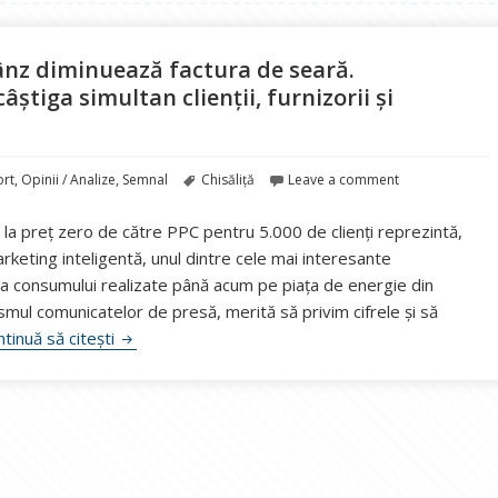
prânz diminuează factura de seară.
tiga simultan clienții, furnizorii și
Etichete
ort
,
Opinii / Analize
,
Semnal
Chisăliță
Leave a comment
 la preț zero de către PPC pentru 5.000 de clienți reprezintă,
keting inteligentă, unul dintre cele mai interesante
 a consumului realizate până acum pe piața de energie din
mul comunicatelor de presă, merită să privim cifrele și să
Chisăliță, AEI: Energia gratuită la prânz diminueaz
tinuă să citești