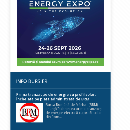
INFO
BURSIER
Prima tranzacție de energie cu profil solar,
încheiată pe piața administrată de BRM
Bursa Română de Mărfuri (BRM)
anunță încheierea primei tranzacții
de energie electrică cu profil solar
din Rom...