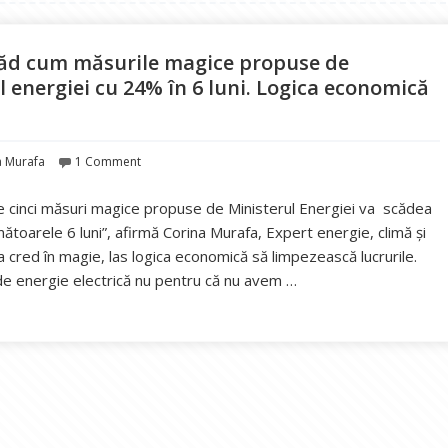
văd cum măsurile magice propuse de
l energiei cu 24% în 6 luni. Logica economică
te
a Murafa
1 Comment
 cinci măsuri magice propuse de Ministerul Energiei va scădea
ătoarele 6 luni”, afirmă Corina Murafa, Expert energie, climă și
a cred în magie, las logica economică să limpezească lucrurile.
e energie electrică nu pentru că nu avem …
rafa, Expert Energie: Nu văd cum măsurile magice propuse de Minis