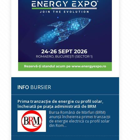
INFO
BURSIER
Prima tranzacție de energie cu profil solar,
încheiată pe piața administrată de BRM
Bursa Română de Mărfuri (BRM)
anunță încheierea primei tranzacții
de energie electrică cu profil solar
din Rom...