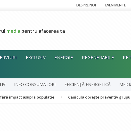
DESPRE NOI
EVENIMENTE
rul
media
pentru afacerea ta
ERVIURI
EXCLUSIV
ENERGIE
REGENERABILE
PET
TIV
INFO CONSUMATORI
EFICIENȚĂ ENERGETICĂ
MEDI
ct asupra populației
Canicula oprește preventiv grupul în cogen