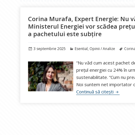
Corina Murafa, Expert Energie: Nu 
Ministerul Energiei vor scădea prețu
a pachetului este subțire
Publicat
Categorii
Etiche
3 septembrie 2025
Esential
,
Opinii / Analize
Corin
pe
“Nu văd cum acest pachet de
prețul energiei cu 24% în urm
sustenabilitate. “Cum nu pre
Noi suntem net importator d
Corina Mu
Continuă să citești