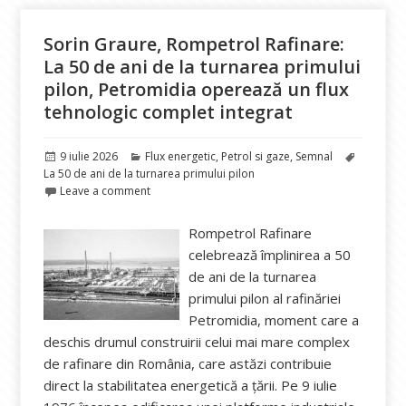
Sorin Graure, Rompetrol Rafinare:
La 50 de ani de la turnarea primului
pilon, Petromidia operează un flux
tehnologic complet integrat
Publicat
Categorii
Etichete
9 iulie 2026
Flux energetic
,
Petrol si gaze
,
Semnal
pe
La 50 de ani de la turnarea primului pilon
Leave a comment
Rompetrol Rafinare
celebrează împlinirea a 50
de ani de la turnarea
primului pilon al rafinăriei
Petromidia, moment care a
deschis drumul construirii celui mai mare complex
de rafinare din România, care astăzi contribuie
direct la stabilitatea energetică a țării. Pe 9 iulie