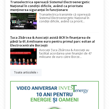
Transelectrica operează Sistemul Electroenergetic
Național în condiții dificile, având ca prioritate
menținerea siguranței în funcționare
Transelectrica transmite că operează
Sistemul Electroenergetic Național în
condiții dificile, având ca priorit...
Țuca Zbârcea & Asociații asistă BCR în finanțarea de
până la 61,6 milioane euro pentru primul parc eolian al
Electrocentrale Borzești
Avocații Țuca Zbârcea & Asociații au
facilitat acordarea unei finanțări de 47
milioane de euro către Borze...
Toate articolele