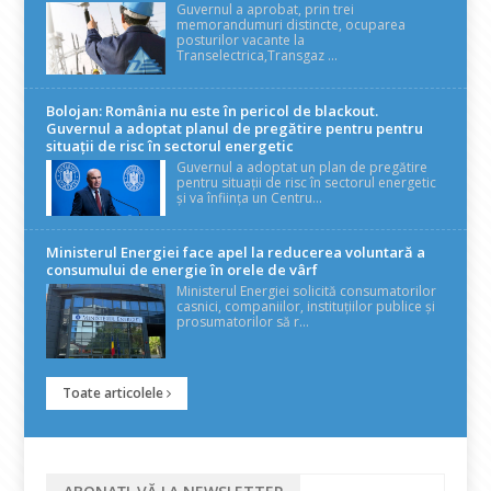
Guvernul a aprobat, prin trei
memorandumuri distincte, ocuparea
posturilor vacante la
Transelectrica,Transgaz ...
Bolojan: România nu este în pericol de blackout.
Guvernul a adoptat planul de pregătire pentru pentru
situații de risc în sectorul energetic
Guvernul a adoptat un plan de pregătire
pentru situații de risc în sectorul energetic
și va înființa un Centru...
Ministerul Energiei face apel la reducerea voluntară a
consumului de energie în orele de vârf
Ministerul Energiei solicită consumatorilor
casnici, companiilor, instituțiilor publice și
prosumatorilor să r...
Toate articolele