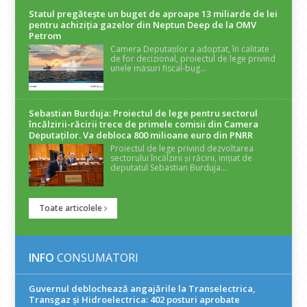
Statul pregătește un buget de aproape 13 miliarde de lei
pentru achiziția gazelor din Neptun Deep de la OMV
Petrom
Camera Deputaților a adoptat, în calitate
de for decizional, proiectul de lege privind
unele măsuri fiscal-bug...
Sebastian Burduja: Proiectul de lege pentru sectorul
încălzirii-răcirii trece de primele comisii din Camera
Deputaților. Va debloca 800 milioane euro din PNRR
Proiectul de lege privind dezvoltarea
sectorului încălzirii și răcirii, inițiat de
deputatul Sebastian Burduja...
Toate articolele
INFO
CONSUMATORI
Guvernul deblochează angajările la Transelectrica,
Transgaz și Hidroelectrica: 402 posturi aprobate