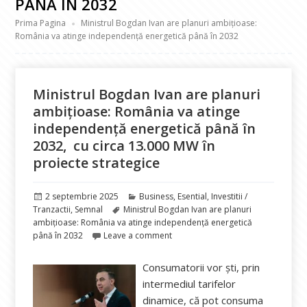
PÂNĂ ÎN 2032
Prima Pagina
Ministrul Bogdan Ivan are planuri ambițioase:
România va atinge independență energetică până în 2032
Ministrul Bogdan Ivan are planuri
ambițioase: România va atinge
independență energetică până în
2032, cu circa 13.000 MW în
proiecte strategice
Publicat
Categorii
2 septembrie 2025
Business
,
Esential
,
Investitii /
pe
Etichete
Tranzactii
,
Semnal
Ministrul Bogdan Ivan are planuri
ambițioase: România va atinge independență energetică
până în 2032
Leave a comment
Consumatorii vor ști, prin
intermediul tarifelor
dinamice, că pot consuma