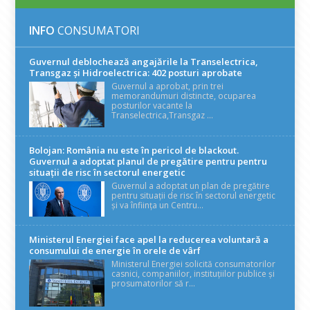
INFO
CONSUMATORI
Guvernul deblochează angajările la Transelectrica,
Transgaz și Hidroelectrica: 402 posturi aprobate
Guvernul a aprobat, prin trei
memorandumuri distincte, ocuparea
posturilor vacante la
Transelectrica,Transgaz ...
Bolojan: România nu este în pericol de blackout.
Guvernul a adoptat planul de pregătire pentru pentru
situații de risc în sectorul energetic
Guvernul a adoptat un plan de pregătire
pentru situații de risc în sectorul energetic
și va înființa un Centru...
Ministerul Energiei face apel la reducerea voluntară a
consumului de energie în orele de vârf
Ministerul Energiei solicită consumatorilor
casnici, companiilor, instituțiilor publice și
prosumatorilor să r...