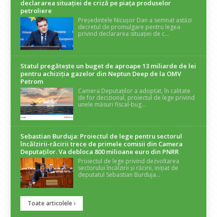
declararea situaţiei de criză pe piaţa produselor
petroliere
Președintele Nicușor Dan a semnat astăzi
decretul de promulgare pentru legea
privind declararea situației de c...
Statul pregătește un buget de aproape 13 miliarde de lei
pentru achiziția gazelor din Neptun Deep de la OMV
Petrom
Camera Deputaților a adoptat, în calitate
de for decizional, proiectul de lege privind
unele măsuri fiscal-bug...
Sebastian Burduja: Proiectul de lege pentru sectorul
încălzirii-răcirii trece de primele comisii din Camera
Deputaților. Va debloca 800 milioane euro din PNRR
Proiectul de lege privind dezvoltarea
sectorului încălzirii și răcirii, inițiat de
deputatul Sebastian Burduja...
Toate articolele