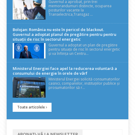
Guvernul a aprobat, prin trei
memorandumuri distincte, ocuparea
posturilor vacante la
Transelectrica,Transgaz ...
Bolojan: România nu este în pericol de blackout.
Guvernul a adoptat planul de pregătire pentru pentru
situații de risc în sectorul energetic
Guvernul a adoptat un plan de pregătire
pentru situații de risc în sectorul energetic
și va înființa un Centru...
Ministerul Energiei face apel la reducerea voluntară a
consumului de energie în orele de vârf
Ministerul Energiei solicită consumatorilor
casnici, companiilor, instituțiilor publice și
prosumatorilor să r...
Toate articolele
ABONAȚI-VĂ LA NEWSLETTER