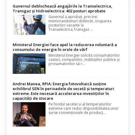
Guvernul deblochează angajările la Transelectrica,
Transgaz și Hidroelectrica: 402 posturi aprobate
Guvernul a aprobat, prin trei
memorandumuri distincte, ocuparea
posturilor vacante la
Transelectrica,Transgaz ...
Ministerul Energiei face apel la reducerea voluntară a
consumului de energie în orele de vârf
Ministerul Energiei solicită consumatorilor
casnici, companiilor, instituțiilor publice și
prosumatorilor să r...
Andrei Manea, RPIA: Energia fotovoltaică susține
echilibrul SEN în perioadele de secetă și temperaturi
extreme. Este necesară accelerarea investițiilor în
capacități de stocare
Pe fondul secetei și al temperaturilor
extreme care reduc disponibilitatea unor
surse convenționale de producț...