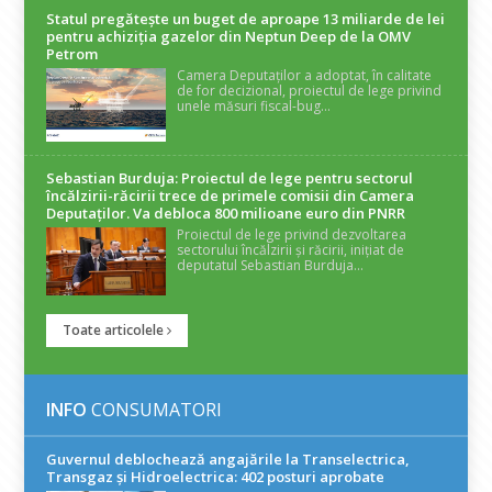
Statul pregătește un buget de aproape 13 miliarde de lei
pentru achiziția gazelor din Neptun Deep de la OMV
Petrom
Camera Deputaților a adoptat, în calitate
de for decizional, proiectul de lege privind
unele măsuri fiscal-bug...
Sebastian Burduja: Proiectul de lege pentru sectorul
încălzirii-răcirii trece de primele comisii din Camera
Deputaților. Va debloca 800 milioane euro din PNRR
Proiectul de lege privind dezvoltarea
sectorului încălzirii și răcirii, inițiat de
deputatul Sebastian Burduja...
Toate articolele
INFO
CONSUMATORI
Guvernul deblochează angajările la Transelectrica,
Transgaz și Hidroelectrica: 402 posturi aprobate