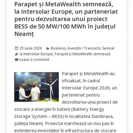
Parapet și MetaWealth semnează,
la Intersolar Europe, un parteneriat
pentru dezvoltarea unui proiect
BESS de 50 MW/100 MWh în județul
Neamț
Publicat
Categorii
25 iunie 2026
Business
,
Investitii / Tranzactii
,
Semnal
pe
Etichete
la Intersolar Europe
,
Parapet și MetaWealth semnează
Leave a comment
Parapet și MetaWealth au
oficializat, în cadrul
Intersolar Europe 2026, un
parteneriat pentru
dezvoltarea unui proiect de
stocare a energiei în baterii (Battery Energy
Storage System – BESS) în localitatea Dumbrava,
județul Neamț. Proiectul marchează un nou pas în
extinderea investițiilor în infrastructura de stocare