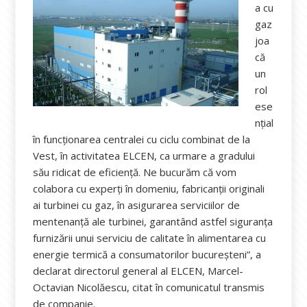
a cu
gaz
joa
că
un
rol
ese
nţial
în funcţionarea centralei cu ciclu combinat de la
Vest, în activitatea ELCEN, ca urmare a gradului
său ridicat de eficienţă. Ne bucurăm că vom
colabora cu experţi în domeniu, fabricanţii originali
ai turbinei cu gaz, în asigurarea serviciilor de
mentenanţă ale turbinei, garantând astfel siguranţa
furnizării unui serviciu de calitate în alimentarea cu
energie termică a consumatorilor bucureşteni”, a
declarat directorul general al ELCEN, Marcel-
Octavian Nicolăescu, citat în comunicatul transmis
de companie.