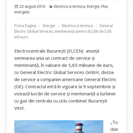
Publicat
Categorii
22 august 2016
Electrica si termica
,
Energie
,
Flux
pe
energetic
Prima Pagina
Energie
Electrica si termica
General
Electric Global Services, mentenanță pentru ELCEN de 5,65
mil.euro
Electrocentrale Bucureşti (ELCEN) anunță
semnarea unui un contract de service şi
mentenanţă, în valoare de 5,65 milioane de euro,
cu General Electric Global Services GmbH, divizia
de service a companiei americane General Electric
(GE). Contractul intră în vigoare la 9 septembrie şi
vizează lucrări de service şi mentenanţă a turbinei
cu gaz din centrala cu ciclu combinat Bucureşti
Vest.
„Tu
rbin