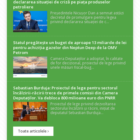
declararea situaţiei de criză pe piaţa produselor
petroliere
Președintele Nicușor Dan a semnat astăzi
decretul de promulgare pentru legea
privind declararea situației de c...
Statul pregătește un buget de aproape 13 miliarde de lei
pentru achiziția gazelor din Neptun Deep de la OMV
Petrom
Camera Deputaților a adoptat, în calitate
de for decizional, proiectul de lege privind
unele măsuri fiscal-bug...
Sebastian Burduja: Proiectul de lege pentru sectorul
încălzirii-răcirii trece de primele comisii din Camera
Deputaților. Va debloca 800 milioane euro din PNRR
Proiectul de lege privind dezvoltarea
sectorului încălzirii și răcirii, inițiat de
deputatul Sebastian Burduja...
Toate articolele