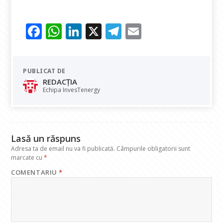
F
W
Li
X
T
E
ac
h
n
el
m
e
at
k
e
ai
PUBLICAT DE
b
s
e
gr
l
REDACȚIA
o
A
dI
a
Echipa InvesTenergy
o
p
n
m
k
p
Lasă un răspuns
Adresa ta de email nu va fi publicată.
Câmpurile obligatorii sunt
marcate cu
*
COMENTARIU
*