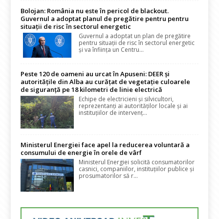
Bolojan: România nu este în pericol de blackout.
Guvernul a adoptat planul de pregătire pentru pentru
situații de risc în sectorul energetic
Guvernul a adoptat un plan de pregătire
pentru situații de risc în sectorul energetic
și va înființa un Centru...
Peste 120 de oameni au urcat în Apuseni: DEER și
autoritățile din Alba au curățat de vegetație culoarele
de siguranță pe 18 kilometri de linie electrică
Echipe de electricieni și silvicultori,
reprezentanți ai autorităților locale și ai
instituțiilor de intervenț...
Ministerul Energiei face apel la reducerea voluntară a
consumului de energie în orele de vârf
Ministerul Energiei solicită consumatorilor
casnici, companiilor, instituțiilor publice și
prosumatorilor să r...