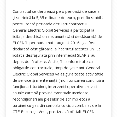
Contractul se derulează pe o perioadă de şase ani
şi se ridică la 5,65 milioane de euro, preţ fix stabilit
pentru toată perioada derulării contractului.
General Electric Global Services a participat la
licitaţia deschisă online, anunţată şi desfăşurată de
ELCEN în perioada mai – august 2016, şi a fost
declarată câştigătoare la începutul acestei luni. La
licitaţia desfăşurată prin intermediul SEAP s-au
depus două oferte. Astfel, în conformitate cu
obligaţiile contractuale, timp de şase ani, General
Electric Global Services va asigura toate activităţile
de service şi mentenanţă (monitorizarea continuă a
funcţionarii turbinei, intervenţii operative, revizii
anuale care să prevină eventuale incidente,
recondiţionări ale pieselor de schimb etc.) a
turbinei cu gaz din centrala cu ciclu combinat de la
CTE Bucureşti Vest, precizează oficialii ELCEN.