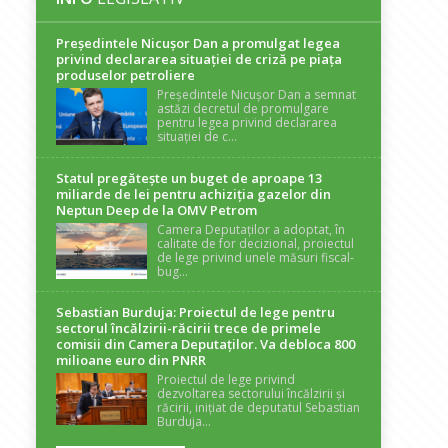
Președintele Nicuşor Dan a promulgat legea
privind declararea situaţiei de criză pe piaţa
produselor petroliere
Președintele Nicușor Dan a semnat
astăzi decretul de promulgare
pentru legea privind declararea
situației de c...
Statul pregătește un buget de aproape 13
miliarde de lei pentru achiziția gazelor din
Neptun Deep de la OMV Petrom
Camera Deputaților a adoptat, în
calitate de for decizional, proiectul
de lege privind unele măsuri fiscal-
bug...
Sebastian Burduja: Proiectul de lege pentru
sectorul încălzirii-răcirii trece de primele
comisii din Camera Deputaților. Va debloca 800
milioane euro din PNRR
Proiectul de lege privind
dezvoltarea sectorului încălzirii și
răcirii, inițiat de deputatul Sebastian
Burduja...