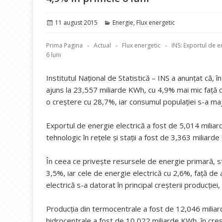
Publicat
Categorii
11 august 2015
Energie
,
Flux energetic
pe
Prima Pagina
Actual
Flux energetic
INS: Exportul de e
6 luni
Institutul Național de Statistică – INS a anunțat că, î
ajuns la 23,557 miliarde KWh, cu 4,9% mai mic faţă de
o creştere cu 28,7%, iar consumul populaţiei s-a ma
Exportul de energie electrică a fost de 5,014 milia
tehnologic în reţele şi staţii a fost de 3,363 miliar
În ceea ce priveşte resursele de energie primară, st
3,5%, iar cele de energie electrică cu 2,6%, faţă d
electrică s-a datorat în principal creşterii producţie
Producţia din termocentrale a fost de 12,046 miliar
hidrocentrale a fost de 10,022 miliarde KWh, în creş