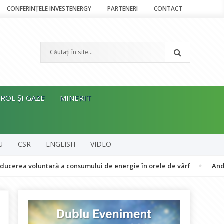
CONFERINȚELE INVESTENERGY
PARTENERI
CONTACT
ROL ȘI GAZE
MINERIT
U
CSR
ENGLISH
VIDEO
voluntară a consumului de energie în orele de vârf
Andrei Manea,