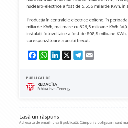
nuclearo-electrice a fost de 5,556 miliarde KWh, în
Producţia în centralele electrice eoliene, în perioad
miliarde KWh, mai mare cu 626,5 milioane KWh faţă 
instalaţii fotovoltaice a fost de 808,8 milioane KWh
corespunzătoare a anului trecut.
F
W
Li
X
T
E
ac
h
n
el
m
e
at
k
e
ai
PUBLICAT DE
b
s
e
gr
l
REDACȚIA
o
A
dI
a
Echipa InvesTenergy
o
p
n
m
k
p
Lasă un răspuns
Adresa ta de email nu va fi publicată.
Câmpurile obligatorii sunt m