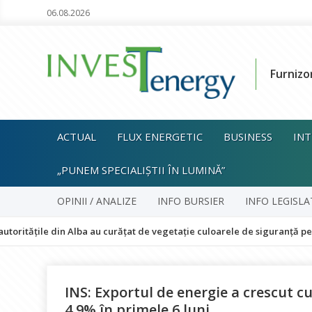
06.08.2026
Furnizo
ACTUAL
FLUX ENERGETIC
BUSINESS
INT
„PUNEM SPECIALIȘTII ÎN LUMINĂ”
OPINII / ANALIZE
INFO BURSIER
INFO LEGISLA
le din Alba au curățat de vegetație culoarele de siguranță pe 18 kilomet
INS: Exportul de energie a crescut c
4,9% în primele 6 luni