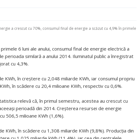
nergie a crescut cu 70%, consumul final de energie a scăzut cu 4,9% în primele
n primele 6 luni ale anului, consumul final de energie electrică a
 perioada similară a anului 2014. Iluminatul public a înregistrat
jorat cu 4,3%.
rde KWh, în creştere cu 2,048 miliarde KWh, iar consumul propriu
de KWh, în scădere cu 20,4 milioane KWh, respectiv cu 0,6%.
atistica relevă că, în primul semestru, acestea au crescut cu
e aceeaşi perioadă din 2014. Creşterea resursei de energie
i, cu 506,5 milioane KWh (1,6%).
de KWh, în scădere cu 1,308 miliarde KWh (9,8%). Producţia din
tere cu 1,025 miliarde kWh (11,4%), iar cea din centralele