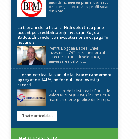
anunță încheierea primei tranzacții
de energie electrică cu profil solar
din Rom...
La trei ani de la listare, Hidroelectrica pune
accent pe credibilitate și investiții. Bogdan
Badea: „Încrederea investitorilor se câștigă în
fiecare zi”
Pentru Bogdan Badea, Chief
Investment Officer și membru al
Directoratului Hidroelectrica,
aniversarea celor tr...
Hidroelectrica, la 3 ani de la listare: randament
agregat de 141%, pe fondul unor investiții
record
La trei ani de la listarea la Bursa de
Valori București (BVB), în urma celei
mai mari oferte publice din Europ...
Toate articolele
INFO
LEGISLATIV