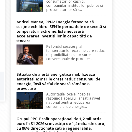
consumatorilor casnici,
companiilor, instituțiilor publice și
prosumatorilor să r...
Andrei Manea, RPIA: Energia fotovoltaică
susține echilibrul SEN în perioadele de secetă și
temperaturi extreme. Este necesară
accelerarea investițiilor în capacități de
stocare
Pe fondul secetei și al
temperaturilor extreme care reduc
disponibilitatea unor surse
convenționale de producț...
Situația de alertă energetică mobilizează
autoritățile: marile orașe reduc consumul de
energie, însă vârful de seară rămâne o
provocare
Autoritățile locale încep să
răspundă apelului lansat la nivel
național pentru reducerea
consumului de energie...
Grupul PPC: Profit operațional de 1,2 miliarde
euro în S1 2026 și investiții de 1,4 miliarde euro,
cu 86% direcționate către regenerabile,