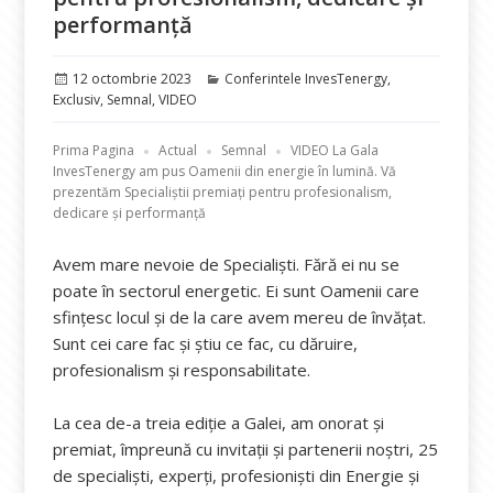
performanță
Publicat
Categorii
12 octombrie 2023
Conferintele InvesTenergy
,
pe
Exclusiv
,
Semnal
,
VIDEO
Prima Pagina
Actual
Semnal
VIDEO La Gala
InvesTenergy am pus Oamenii din energie în lumină. Vă
prezentăm Specialiștii premiați pentru profesionalism,
dedicare și performanță
Avem mare nevoie de Specialiști. Fără ei nu se
poate în sectorul energetic. Ei sunt Oamenii care
sfințesc locul și de la care avem mereu de învățat.
Sunt cei care fac și știu ce fac, cu dăruire,
profesionalism și responsabilitate.
La cea de-a treia ediție a Galei, am onorat și
premiat, împreună cu invitații și partenerii noștri, 25
de specialiști, experți, profesioniști din Energie și