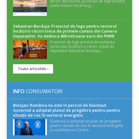
de for decizional, proiectul de lege privind
unele măsuri fiscal-bug...
Sebastian Burduja: Proiectul de lege pentru sectorul
încălzirii-răcirii trece de primele comisii din Camera
Deputaților. Va debloca 800 milioane euro din PNRR
Proiectul de lege privind dezvoltarea
sectorului încălzirii și răcirii, inițiat de
deputatul Sebastian Burduja...
Toate articolele
INFO
CONSUMATORI
Bolojan: România nu este în pericol de blackout.
Guvernul a adoptat planul de pregătire pentru pentru
situații de risc în sectorul energetic
Guvernul a adoptat un plan de pregătire
pentru situații de risc în sectorul energetic
și va înființa un Centru...