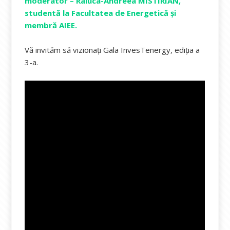
moderator – Raluca-Andreea MISTIRIAN,
studentă la Facultatea de Energetică și
membră AIEE.
Vă invităm să vizionați Gala InvesTenergy, ediția a
3-a.