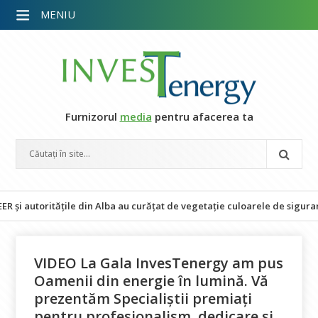
MENIU
Furnizorul
media
pentru afacerea ta
țile din Alba au curățat de vegetație culoarele de siguranță pe 18 kilo
VIDEO La Gala InvesTenergy am pus
Oamenii din energie în lumină. Vă
prezentăm Specialiștii premiați
pentru profesionalism, dedicare și