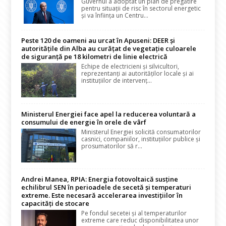
Guvernul a adoptat un plan de pregătire
pentru situații de risc în sectorul energetic
și va înființa un Centru...
Peste 120 de oameni au urcat în Apuseni: DEER și
autoritățile din Alba au curățat de vegetație culoarele
de siguranță pe 18 kilometri de linie electrică
Echipe de electricieni și silvicultori,
reprezentanți ai autorităților locale și ai
instituțiilor de intervenț...
Ministerul Energiei face apel la reducerea voluntară a
consumului de energie în orele de vârf
Ministerul Energiei solicită consumatorilor
casnici, companiilor, instituțiilor publice și
prosumatorilor să r...
Andrei Manea, RPIA: Energia fotovoltaică susține
echilibrul SEN în perioadele de secetă și temperaturi
extreme. Este necesară accelerarea investițiilor în
capacități de stocare
Pe fondul secetei și al temperaturilor
extreme care reduc disponibilitatea unor