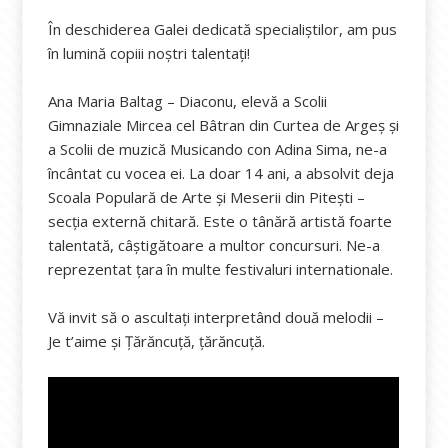
În deschiderea Galei dedicată specialiștilor, am pus
în lumină copiii noștri talentați!
Ana Maria Baltag – Diaconu, elevă a Scolii
Gimnaziale Mircea cel Bâtran din Curtea de Argeș și
a Scolii de muzică Musicando con Adina Sima, ne-a
încântat cu vocea ei. La doar 14 ani, a absolvit deja
Scoala Populară de Arte și Meserii din Pitești –
secția externă chitară. Este o tânără artistă foarte
talentată, câștigătoare a multor concursuri. Ne-a
reprezentat țara în multe festivaluri internationale.
Vă invit să o ascultați interpretând două melodii –
Je t’aime și Țărăncuță, țărăncuță.