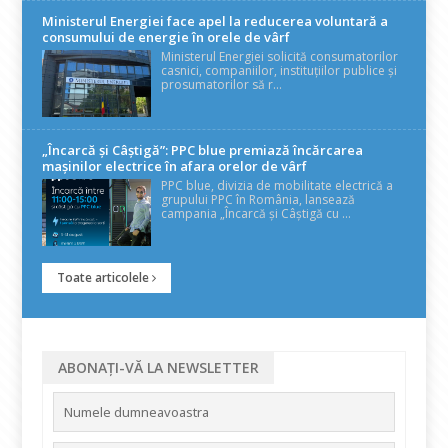
Ministerul Energiei face apel la reducerea voluntară a
consumului de energie în orele de vârf
Ministerul Energiei solicită consumatorilor
casnici, companiilor, instituțiilor publice și
prosumatorilor să r...
„Încarcă și Câștigă”: PPC blue premiază încărcarea
mașinilor electrice în afara orelor de vârf
PPC blue, divizia de mobilitate electrică a
grupului PPC în România, lansează
campania „Încarcă și Câștigă cu ...
Toate articolele
ABONAȚI-VĂ LA NEWSLETTER