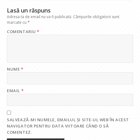
k
p
Lasă un răspuns
Adresa ta de email nu va fi publicată.
Câmpurile obligatorii sunt
marcate cu
*
COMENTARIU
*
NUME
*
EMAIL
*
SALVEAZĂ-MI NUMELE, EMAILUL ȘI SITE-UL WEB ÎN ACEST
NAVIGATOR PENTRU DATA VIITOARE CÂND O SĂ
COMENTEZ.