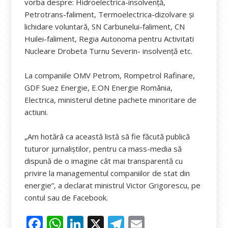
vorba despre: Hidroelectrica-insolvență,
Petrotrans-faliment, Termoelectrica-dizolvare și
lichidare voluntară, SN Carbunelui-faliment, CN
Huilei-faliment, Regia Autonoma pentru Activitati
Nucleare Drobeta Turnu Severin- insolvență etc.
La companiile OMV Petrom, Rompetrol Rafinare,
GDF Suez Energie, E.ON Energie România,
Electrica, ministerul detine pachete minoritare de
actiuni.
„Am hotărâ ca această listă să fie făcută publică
tuturor jurnaliștilor, pentru ca mass-media să
dispună de o imagine cât mai transparentă cu
privire la managementul companiilor de stat din
energie”, a declarat ministrul Victor Grigorescu, pe
contul sau de Facebook.
F
W
Li
X
T
E