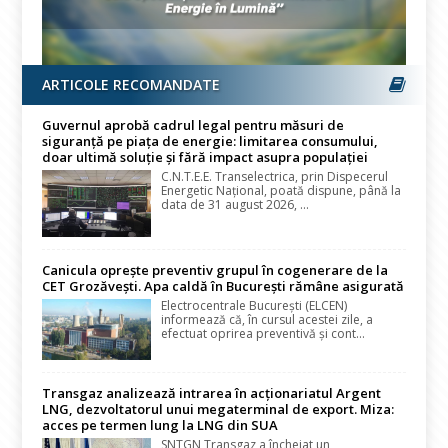
ARTICOLE RECOMANDATE
Guvernul aprobă cadrul legal pentru măsuri de
siguranță pe piața de energie: limitarea consumului,
doar ultimă soluție și fără impact asupra populației
C.N.T.E.E. Transelectrica, prin Dispecerul
Energetic Național, poată dispune, până la
data de 31 august 2026, ...
Canicula oprește preventiv grupul în cogenerare de la
CET Grozăvești. Apa caldă în București rămâne asigurată
Electrocentrale București (ELCEN)
informează că, în cursul acestei zile, a
efectuat oprirea preventivă și cont...
Transgaz analizează intrarea în acționariatul Argent
LNG, dezvoltatorul unui megaterminal de export. Miza:
acces pe termen lung la LNG din SUA
SNTGN Transgaz a încheiat un