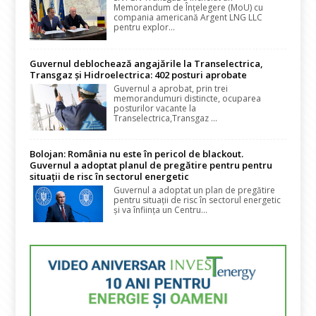
Memorandum de Înțelegere (MoU) cu
compania americană Argent LNG LLC
pentru explor...
Guvernul deblochează angajările la Transelectrica,
Transgaz și Hidroelectrica: 402 posturi aprobate
Guvernul a aprobat, prin trei
memorandumuri distincte, ocuparea
posturilor vacante la
Transelectrica,Transgaz ...
Bolojan: România nu este în pericol de blackout.
Guvernul a adoptat planul de pregătire pentru pentru
situații de risc în sectorul energetic
Guvernul a adoptat un plan de pregătire
pentru situații de risc în sectorul energetic
și va înființa un Centru...