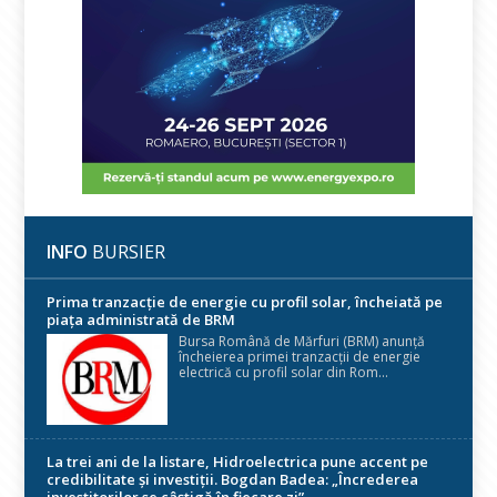
INFO
BURSIER
Prima tranzacție de energie cu profil solar, încheiată pe
piața administrată de BRM
Bursa Română de Mărfuri (BRM) anunță
încheierea primei tranzacții de energie
electrică cu profil solar din Rom...
La trei ani de la listare, Hidroelectrica pune accent pe
credibilitate și investiții. Bogdan Badea: „Încrederea
investitorilor se câștigă în fiecare zi”