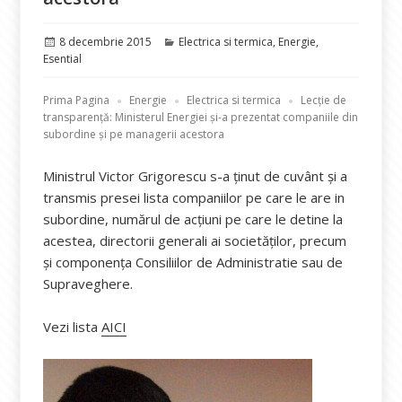
Publicat
Categorii
8 decembrie 2015
Electrica si termica
,
Energie
,
pe
Esential
Prima Pagina
Energie
Electrica si termica
Lecție de
transparență: Ministerul Energiei și-a prezentat companiile din
subordine și pe managerii acestora
Ministrul Victor Grigorescu s-a ținut de cuvânt și a
transmis presei lista companiilor pe care le are in
subordine, numărul de acțiuni pe care le detine la
acestea, directorii generali ai societăților, precum
și componența Consiliilor de Administratie sau de
Supraveghere.
Vezi lista
AICI