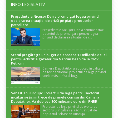
INFO
LEGISLATIV
Președintele Nicuşor Dan a promulgat legea privind
declararea situaţiei de criză pe piaţa produselor
petroliere
Președintele Nicușor Dan a semnat astăzi
decretul de promulgare pentru legea
privind declararea situației de c...
Statul pregătește un buget de aproape 13 miliarde de lei
pentru achiziția gazelor din Neptun Deep de la OMV
Petrom
Camera Deputaților a adoptat, în calitate
de for decizional, proiectul de lege privind
unele măsuri fiscal-bug...
Sebastian Burduja: Proiectul de lege pentru sectorul
încălzirii-răcirii trece de primele comisii din Camera
Deputaților. Va debloca 800 milioane euro din PNRR
Proiectul de lege privind dezvoltarea
sectorului încălzirii și răcirii, inițiat de
deputatul Sebastian Burduja...