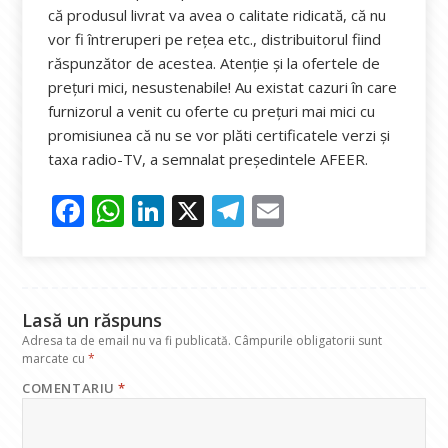
că produsul livrat va avea o calitate ridicată, că nu
vor fi întreruperi pe rețea etc., distribuitorul fiind
răspunzător de acestea. Atenție și la ofertele de
prețuri mici, nesustenabile! Au existat cazuri în care
furnizorul a venit cu oferte cu prețuri mai mici cu
promisiunea că nu se vor plăti certificatele verzi și
taxa radio-TV, a semnalat președintele AFEER.
F
W
Li
X
T
E
ac
h
n
el
m
e
at
k
e
ai
b
s
e
gr
l
Lasă un răspuns
o
A
dI
a
Adresa ta de email nu va fi publicată.
Câmpurile obligatorii sunt
o
p
n
m
marcate cu
*
COMENTARIU
*
k
p