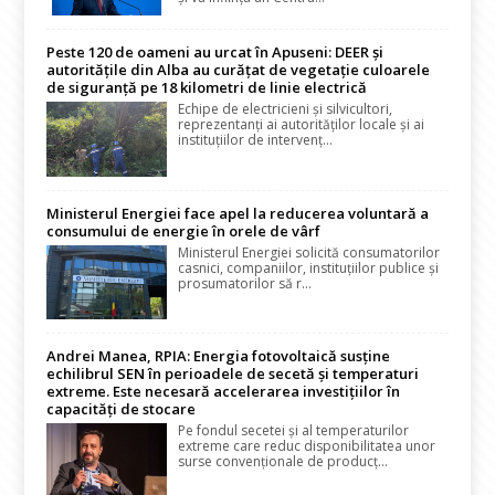
Peste 120 de oameni au urcat în Apuseni: DEER și
autoritățile din Alba au curățat de vegetație culoarele
de siguranță pe 18 kilometri de linie electrică
Echipe de electricieni și silvicultori,
reprezentanți ai autorităților locale și ai
instituțiilor de intervenț...
Ministerul Energiei face apel la reducerea voluntară a
consumului de energie în orele de vârf
Ministerul Energiei solicită consumatorilor
casnici, companiilor, instituțiilor publice și
prosumatorilor să r...
Andrei Manea, RPIA: Energia fotovoltaică susține
echilibrul SEN în perioadele de secetă și temperaturi
extreme. Este necesară accelerarea investițiilor în
capacități de stocare
Pe fondul secetei și al temperaturilor
extreme care reduc disponibilitatea unor
surse convenționale de producț...