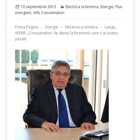
Publicat
Categorii
10 septembrie 2015
Electrica si termica
,
Energie
,
Flux
pe
energetic
,
Info Consumatori
Prima Pagina
Energie
Electrica si termica
Lungu,
AFEER: „Consumatori, fiți atenți la furnizorii care v-ar putea
păcăli!