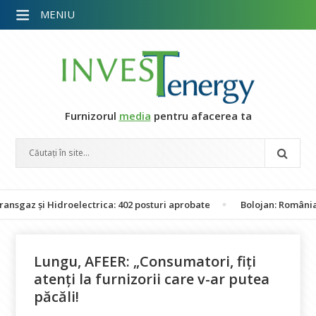
MENIU
Furnizorul
media
pentru afacerea ta
 și Hidroelectrica: 402 posturi aprobate
Bolojan: România nu est
Lungu, AFEER: „Consumatori, fiți
atenți la furnizorii care v-ar putea
păcăli!