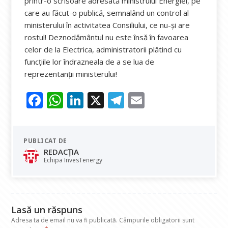
printr-o scrisoare adresată ministrului Energiei, pe
care au făcut-o publică, semnalând un control al
ministerului în activitatea Consiliului, ce nu-și are
rostul! Deznodământul nu este însă în favoarea
celor de la Electrica, administratorii plătind cu
funcțiile lor îndrazneala de a se lua de
reprezentanții ministerului!
F
W
Li
X
T
E
ac
h
n
el
m
e
at
k
e
ai
PUBLICAT DE
b
s
e
gr
l
REDACȚIA
o
A
dI
a
Echipa InvesTenergy
o
p
n
m
k
p
Lasă un răspuns
Adresa ta de email nu va fi publicată.
Câmpurile obligatorii sunt