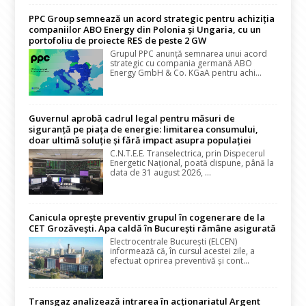
PPC Group semnează un acord strategic pentru achiziția
companiilor ABO Energy din Polonia și Ungaria, cu un
portofoliu de proiecte RES de peste 2 GW
Grupul PPC anunță semnarea unui acord
strategic cu compania germană ABO
Energy GmbH & Co. KGaA pentru achi...
Guvernul aprobă cadrul legal pentru măsuri de
siguranță pe piața de energie: limitarea consumului,
doar ultimă soluție și fără impact asupra populației
C.N.T.E.E. Transelectrica, prin Dispecerul
Energetic Național, poată dispune, până la
data de 31 august 2026, ...
Canicula oprește preventiv grupul în cogenerare de la
CET Grozăvești. Apa caldă în București rămâne asigurată
Electrocentrale București (ELCEN)
informează că, în cursul acestei zile, a
efectuat oprirea preventivă și cont...
Transgaz analizează intrarea în acționariatul Argent