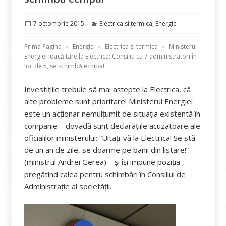
Publicat
Categorii
7 octombrie 2015
Electrica si termica
,
Energie
pe
Prima Pagina
Energie
Electrica si termica
Ministerul
Energiei joacă tare la Electrica: Consiliu cu 7 administratori în
loc de 5, se schimbă echipa!
Investițiile trebuie să mai aștepte la Electrica, că
alte probleme sunt prioritare! Ministerul Energiei
este un acționar nemulțumit de situația existentă în
companie – dovadă sunt declarațiile acuzatoare ale
oficialilor ministerului: “Uitați-vă la Electrica! Se stă
de un an de zile, se doarme pe banii din listare!”
(ministrul Andrei Gerea) – și își impune poziția ,
pregătind calea pentru schimbări în Consiliul de
Administrație al societății.