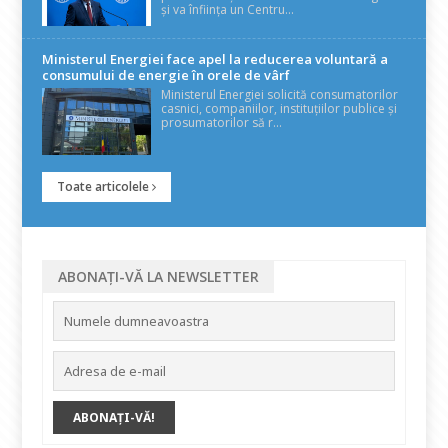
și va înființa un Centru...
Ministerul Energiei face apel la reducerea voluntară a
consumului de energie în orele de vârf
Ministerul Energiei solicită consumatorilor
casnici, companiilor, instituțiilor publice și
prosumatorilor să r...
Toate articolele
ABONAȚI-VĂ LA NEWSLETTER