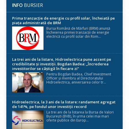
INFO
BURSIER
Prima tranzacție de energie cu profil solar, încheiată pe
piața administrată de BRM
Bursa Română de Mărfuri (BRM) anunță
încheierea primei tranzacții de energie
electrică cu profil solar din Rom...
La trei ani de la listare, Hidroelectrica pune accent pe
credibilitate și investiții. Bogdan Badea: „Încrederea
investitorilor se câștigă în fiecare zi”
Pentru Bogdan Badea, Chief Investment
Officer și membru al Directoratului
Hidroelectrica, aniversarea celor tr...
Hidroelectrica, la 3 ani de la listare: randament agregat
de 141%, pe fondul unor investiții record
La trei ani de la listarea la Bursa de Valori
București (BVB), în urma celei mai mari
oferte publice din Europ...