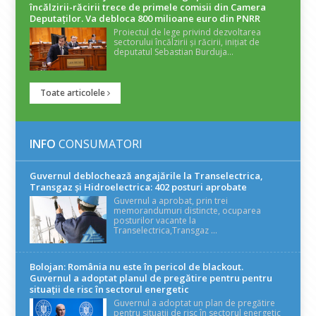
încălzirii-răcirii trece de primele comisii din Camera
Deputaților. Va debloca 800 milioane euro din PNRR
Proiectul de lege privind dezvoltarea
sectorului încălzirii și răcirii, inițiat de
deputatul Sebastian Burduja...
Toate articolele
INFO
CONSUMATORI
Guvernul deblochează angajările la Transelectrica,
Transgaz și Hidroelectrica: 402 posturi aprobate
Guvernul a aprobat, prin trei
memorandumuri distincte, ocuparea
posturilor vacante la
Transelectrica,Transgaz ...
Bolojan: România nu este în pericol de blackout.
Guvernul a adoptat planul de pregătire pentru pentru
situații de risc în sectorul energetic
Guvernul a adoptat un plan de pregătire
pentru situații de risc în sectorul energetic