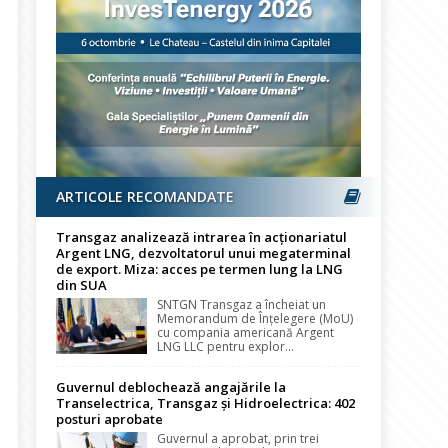
ARTICOLE RECOMANDATE
Transgaz analizează intrarea în acționariatul
Argent LNG, dezvoltatorul unui megaterminal
de export. Miza: acces pe termen lung la LNG
din SUA
SNTGN Transgaz a încheiat un
Memorandum de Înțelegere (MoU)
cu compania americană Argent
LNG LLC pentru explor...
Guvernul deblochează angajările la
Transelectrica, Transgaz și Hidroelectrica: 402
posturi aprobate
Guvernul a aprobat, prin trei