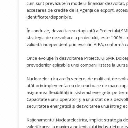
cum sunt prevăzute în modelul financiar dezvoltat, p
accesarea de credite de la Agenții de export, accesar
identificate/disponibile.
În concluzie, dezvoltarea etapizată a Proiectului S
strategia de dezvoltare a proiectului, este 100% con
validată independent prin evaluări AIEA, conformă cu
Orice evoluție în dezvoltarea Proiectului SMR Doice
prevederilor aplicabile unei companii listate la Bursa
Nuclearelectrica are în vedere, de mulți ani, dezvol
atât prin implementarea de reactoare de mare capaci
asigurarea flexibilității în sistemul energetic pe te
Capacitatea unui operator și a unui stat de a dezvol
securitatea energetică și dezvoltarea unui întreg e
Raționamentul Nuclearelectrica, implicit strategia de
valorificarea la maxim a potențialului industriei nucle