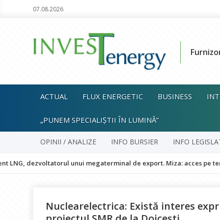
07.08.2026
Furnizo
ACTUAL
FLUX ENERGETIC
BUSINESS
INT
„PUNEM SPECIALIȘTII ÎN LUMINĂ”
OPINII / ANALIZE
INFO BURSIER
INFO LEGISLA
zvoltatorul unui megaterminal de export. Miza: acces pe termen lung l
Nuclearelectrica: Există interes exp
proiectul SMR de la Doicești