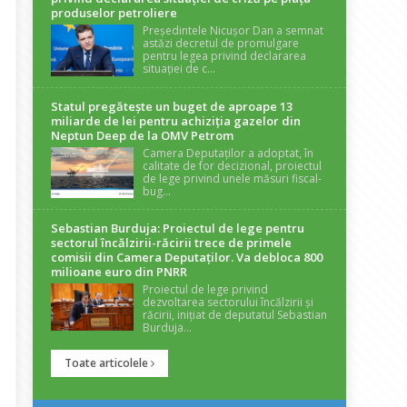
produselor petroliere
Președintele Nicușor Dan a semnat
astăzi decretul de promulgare
pentru legea privind declararea
situației de c...
Statul pregătește un buget de aproape 13
miliarde de lei pentru achiziția gazelor din
Neptun Deep de la OMV Petrom
Camera Deputaților a adoptat, în
calitate de for decizional, proiectul
de lege privind unele măsuri fiscal-
bug...
Sebastian Burduja: Proiectul de lege pentru
sectorul încălzirii-răcirii trece de primele
comisii din Camera Deputaților. Va debloca 800
milioane euro din PNRR
Proiectul de lege privind
dezvoltarea sectorului încălzirii și
răcirii, inițiat de deputatul Sebastian
Burduja...
Toate articolele