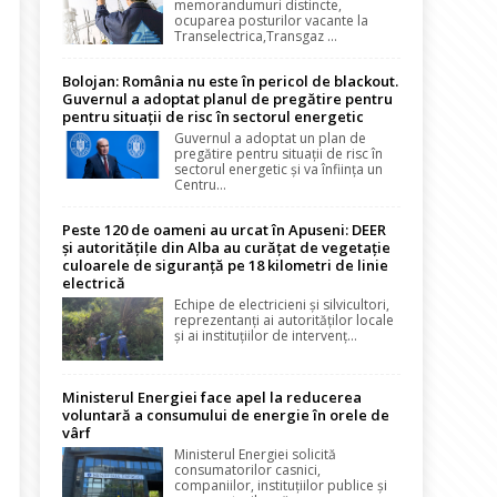
memorandumuri distincte,
ocuparea posturilor vacante la
Transelectrica,Transgaz ...
Bolojan: România nu este în pericol de blackout.
Guvernul a adoptat planul de pregătire pentru
pentru situații de risc în sectorul energetic
Guvernul a adoptat un plan de
pregătire pentru situații de risc în
sectorul energetic și va înființa un
Centru...
Peste 120 de oameni au urcat în Apuseni: DEER
și autoritățile din Alba au curățat de vegetație
culoarele de siguranță pe 18 kilometri de linie
electrică
Echipe de electricieni și silvicultori,
reprezentanți ai autorităților locale
și ai instituțiilor de intervenț...
Ministerul Energiei face apel la reducerea
voluntară a consumului de energie în orele de
vârf
Ministerul Energiei solicită
consumatorilor casnici,
companiilor, instituțiilor publice și