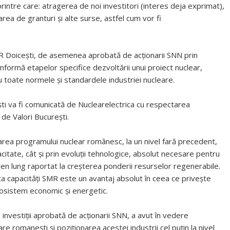
rintre care: atragerea de noi investitori (interes deja exprimat),
ea de granturi și alte surse, astfel cum vor fi
MR Doicești, de asemenea aprobată de acționarii SNN prin
formă etapelor specifice dezvoltării unui proiect nuclear,
 toate normele și standardele industriei nucleare.
ști va fi comunicată de Nuclearelectrica cu respectarea
 de Valori București.
tarea programului nuclear românesc, la un nivel fară precedent,
tate, cât și prin evoluții tehnologice, absolut necesare pentru
rmen lung raportat la creșterea ponderii resurselor regenerabile.
ta capacități SMR este un avantaj absolut în ceea ce privește
cosistem economic și energetic.
 investiții aprobată de acționarii SNN, a avut în vedere
are romanești și poziționarea acestei industrii cel puțin la nivel