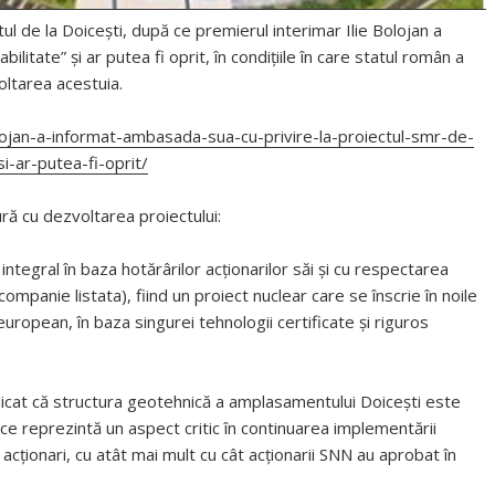
tul de la Doicești, după ce premierul interimar Ilie Bolojan a
litate” și ar putea fi oprit, în condițiile în care statul român a
oltarea acestuia.
ojan-a-informat-ambasada-sua-cu-privire-la-proiectul-smr-de-
i-ar-putea-fi-oprit/
ră cu dezvoltarea proiectului:
ntegral în baza hotărârilor acționarilor săi și cu respectarea
ompanie listata), fiind un proiect nuclear care se înscrie în noile
 european, în baza singurei tehnologii certificate și riguros
ndicat că structura geotehnică a amplasamentului Doicești este
e reprezintă un aspect critic în continuarea implementării
acționari, cu atât mai mult cu cât acționarii SNN au aprobat în