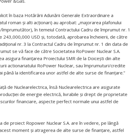
 Power &Gas.
plicit în baza Hotărârii Adunării Generale Extraordinare a
tul roman și alti acționari) au aprobat: „majorarea plafonului
r/împrumutător), în temeiul Contractului Cadru de împrumut nr. 1
e 243,000,000 USD și, totodată, aprobarea încheierii, de către
adițional nr. 3 la Contractul Cadru de împrumut nr. 1 din data de
rumut se vă face de către Societatea RoPower Nuclear S.A.
a asigura finanțarea Proiectului SMR de la Doicești din alte
cturii actionariatului RoPower Nuclear, sau împrumuturi/credite
i până la identificarea unor astfel de alte surse de finanțare.”
ță de Nuclearelectrica, însă Nuclearelectrica are asigurate
oducției de energie electrică, livrabile și drept de proprietate
iscurilor financiare, aspecte perfect normale unui astfel de
a de proiect Ropower Nuclear S.A. are în vedere, pe lângă
 la acest moment și atragerea de alte surse de finanțare, astfel