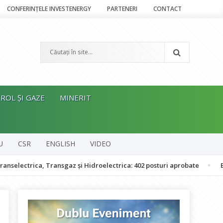
CONFERINȚELE INVESTENERGY
PARTENERI
CONTACT
ROL ȘI GAZE
MINERIT
U
CSR
ENGLISH
VIDEO
, Transgaz și Hidroelectrica: 402 posturi aprobate
Bolojan: Româ