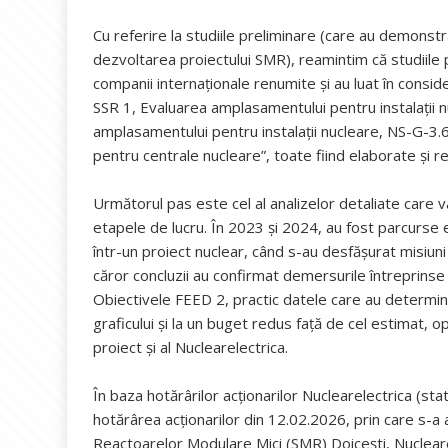
Cu referire la studiile preliminare (care au demons
dezvoltarea proiectului SMR), reamintim că studiile 
companii internaționale renumite și au luat în consi
SSR 1, Evaluarea amplasamentului pentru instalații 
amplasamentului pentru instalații nucleare, NS-G-3.6
pentru centrale nucleare”, toate fiind elaborate și
Următorul pas este cel al analizelor detaliate care 
etapele de lucru. În 2023 și 2024, au fost parcurse e
într-un proiect nuclear, când s-au desfășurat misiu
căror concluzii au confirmat demersurile întreprins
Obiectivele FEED 2, practic datele care au determin
graficului și la un buget redus față de cel estimat, o
proiect și al Nuclearelectrica.
În baza hotărârilor acționarilor Nuclearelectrica (sta
hotărârea acționarilor din 12.02.2026, prin care s-a 
Reactoarelor Modulare Mici (SMR) Doicești, Nuclearel