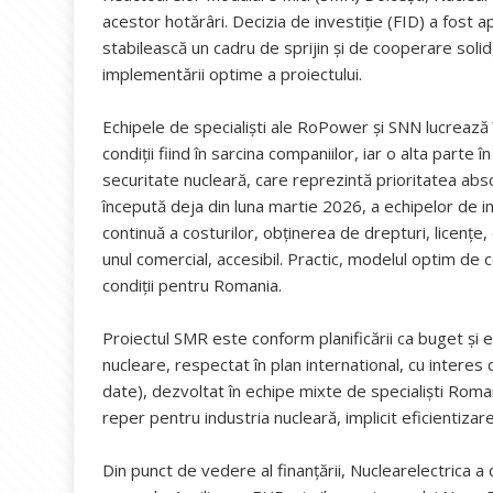
acestor hotărâri. Decizia de investiție (FID) a fost
stabilească un cadru de sprijin și de cooperare solid, 
implementării optime a proiectului.
Echipele de specialiști ale RoPower și SNN lucrează 
condiții fiind în sarcina companiilor, iar o alta part
securitate nucleară, care reprezintă prioritatea abso
începută deja din luna martie 2026, a echipelor de 
continuă a costurilor, obținerea de drepturi, licențe,
unul comercial, accesibil. Practic, modelul optim de
condiții pentru Romania.
Proiectul SMR este conform planificării ca buget și 
nucleare, respectat în plan international, cu interes 
date), dezvoltat în echipe mixte de specialiști Roma
reper pentru industria nucleară, implicit eficientizar
Din punct de vedere al finanțării, Nuclearelectrica a