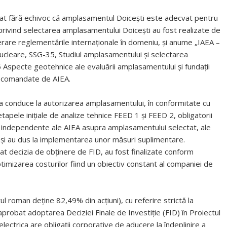
trat fără echivoc că amplasamentul Doicești este adecvat pentru
privind selectarea amplasamentului Doicești au fost realizate de
derare reglementările internaționale în domeniu, și anume „IAEA –
nucleare, SSG-35, Studiul amplasamentului și selectarea
 Aspecte geotehnice ale evaluării amplasamentului și fundații
 recomandate de AIEA.
va conduce la autorizarea amplasamentului, în conformitate cu
tapele inițiale de analize tehnice FEED 1 și FEED 2, obligatorii
ni independente ale AIEA asupra amplasamentului selectat, ale
e și au dus la implementarea unor măsuri suplimentare.
at decizia de obținere de FID, au fost finalizate conform
ptimizarea costurilor fiind un obiectiv constant al companiei de
tul roman deține 82,49% din acțiuni), cu referire strictă la
aprobat adoptarea Deciziei Finale de Investiție (FID) în Proiectul
ectrica are obligații corporative de aducere la îndeplinire a