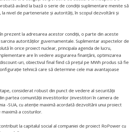
 aprobată având la bază o serie de condiții suplimentare menite să
la nivel de parteneriate și autorități, în scopul dezvoltării și
în prezent la adresarea acestor condiții, o parte din aceste
e în sarcina autorităților guvernamentale. Suplimentar aspectelor de
lută în orice proiect nuclear, principala agenda de lucru,
implementare are în vedere asigurarea finanțării, optimizarea
 discount-uri, obiectivul final fiind că prețul pe MWh produs să fie
 configurație tehnică care să determine cele mai avantajoase
etape, considerat robust din punct de vedere al securității
din partea comunității investitorilor (investitori în camera de
nia -SUA, cu atenție maximă acordată dezvoltării unui proiect
e maximă a costurilor.
 contribuit la capitalul social al companiei de proiect RoPower cu