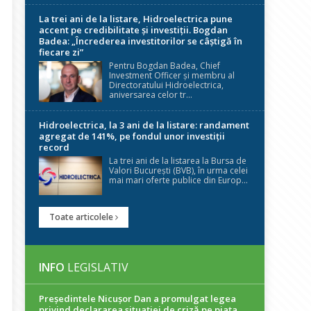
La trei ani de la listare, Hidroelectrica pune
accent pe credibilitate și investiții. Bogdan
Badea: „Încrederea investitorilor se câștigă în
fiecare zi”
Pentru Bogdan Badea, Chief
Investment Officer și membru al
Directoratului Hidroelectrica,
aniversarea celor tr...
Hidroelectrica, la 3 ani de la listare: randament
agregat de 141%, pe fondul unor investiții
record
La trei ani de la listarea la Bursa de
Valori București (BVB), în urma celei
mai mari oferte publice din Europ...
Toate articolele
INFO
LEGISLATIV
Președintele Nicuşor Dan a promulgat legea
privind declararea situaţiei de criză pe piaţa