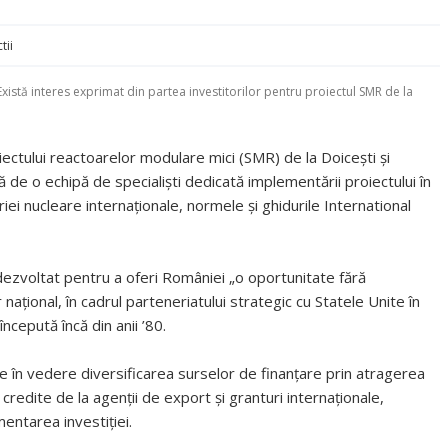
tii
Există interes exprimat din partea investitorilor pentru proiectul SMR de la
iectului reactoarelor modulare mici (SMR) de la Doicești și
 de o echipă de specialiști dedicată implementării proiectului în
iei nucleare internaționale, normele și ghidurile International
 dezvoltat pentru a oferi României „o oportunitate fără
țional, în cadrul parteneriatului strategic cu Statele Unite în
ncepută încă din anii ’80.
 în vedere diversificarea surselor de finanțare prin atragerea
credite de la agenții de export și granturi internaționale,
entarea investiției.