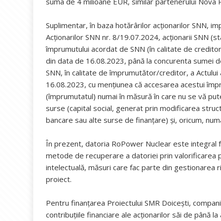
suma de 4 milioane EUR, similar partenerului Nova
Suplimentar, în baza hotărârilor acționarilor SNN, im
Acționarilor SNN nr. 8/19.07.2024, acționarii SNN (sta
împrumutului acordat de SNN (în calitate de credito
din data de 16.08.2023, până la concurenta sumei d
SNN, în calitate de împrumutător/creditor, a Actului 
16.08.2023, cu mențiunea că accesarea acestui împ
(împrumutatul) numai în măsură în care nu se vă pute
surse (capital social, generat prin modificarea stru
bancare sau alte surse de finanțare) și, oricum, numa
În prezent, datoria RoPower Nuclear este integral fa
metode de recuperare a datoriei prin valorificarea pr
intelectuală, măsuri care fac parte din gestionarea r
proiect.
Pentru finanțarea Proiectului SMR Doicești, compani
contribuțiile financiare ale acționarilor săi de până