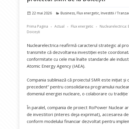
Publicat
Categorii
22 mai 2026
Business
,
Flux energetic
,
Investitii / Tranzac
pe
Prima Pagina
Actual
Flux energetic
Nuclearelectrica: 
Doicești
Nuclearelectrica reafirmă caracterul strategic al pro
transmite că dezvoltarea investiției este coordonată
conformitate cu cele mai înalte standarde ale industr
Atomic Energy Agency (IAEA).
Compania subliniază că proiectul SMR este inițiat și
precedent” pentru consolidarea programului nuclear na
domeniul energiei nucleare, o colaborare cu tradiție î
În paralel, compania de proiect RoPower Nuclear are
de investitori (interes deja exprimat), accesarea de 
conform modelului financiar dezvoltat pentru implem