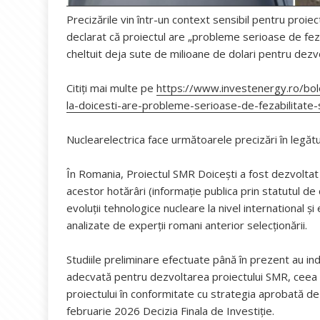
Precizările vin într-un context sensibil pentru proiec
declarat că proiectul are „probleme serioase de fezabi
cheltuit deja sute de milioane de dolari pentru dezv
Citiți mai multe pe
https://www.investenergy.ro/bol
la-doicesti-are-probleme-serioase-de-fezabilitate-s
Nuclearelectrica face următoarele precizări în legătu
În Romania, Proiectul SMR Doicești a fost dezvoltat i
acestor hotărâri (informație publica prin statutul de c
evoluții tehnologice nucleare la nivel international și
analizate de experții romani anterior selecționării.
Studiile preliminare efectuate până în prezent au i
adecvată pentru dezvoltarea proiectului SMR, ceea c
proiectului în conformitate cu strategia aprobată de 
februarie 2026 Decizia Finala de Investiție.