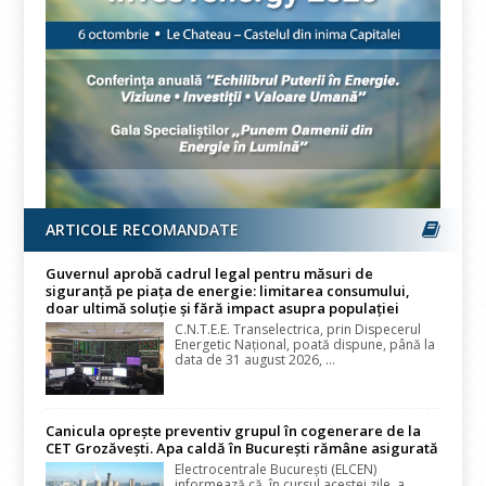
ARTICOLE RECOMANDATE
Guvernul aprobă cadrul legal pentru măsuri de
siguranță pe piața de energie: limitarea consumului,
doar ultimă soluție și fără impact asupra populației
C.N.T.E.E. Transelectrica, prin Dispecerul
Energetic Național, poată dispune, până la
data de 31 august 2026, ...
Canicula oprește preventiv grupul în cogenerare de la
CET Grozăvești. Apa caldă în București rămâne asigurată
Electrocentrale București (ELCEN)
informează că, în cursul acestei zile, a