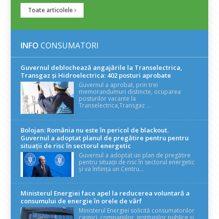
Toate articolele
INFO
CONSUMATORI
Guvernul deblochează angajările la Transelectrica,
Transgaz și Hidroelectrica: 402 posturi aprobate
Guvernul a aprobat, prin trei
memorandumuri distincte, ocuparea
posturilor vacante la
Transelectrica,Transgaz ...
Bolojan: România nu este în pericol de blackout.
Guvernul a adoptat planul de pregătire pentru pentru
situații de risc în sectorul energetic
Guvernul a adoptat un plan de pregătire
pentru situații de risc în sectorul energetic
și va înființa un Centru...
Ministerul Energiei face apel la reducerea voluntară a
consumului de energie în orele de vârf
Ministerul Energiei solicită consumatorilor
casnici, companiilor, instituțiilor publice și