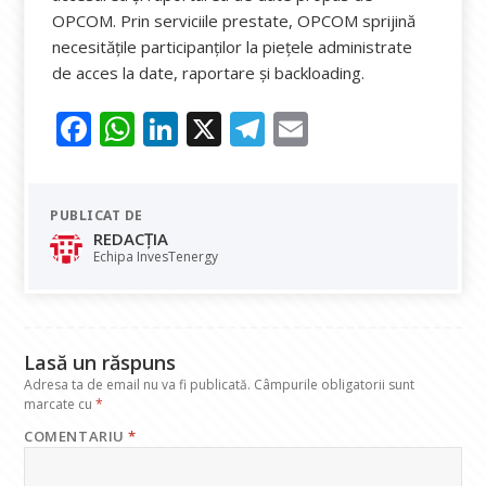
OPCOM. Prin serviciile prestate, OPCOM sprijină
necesitățile participanților la piețele administrate
de acces la date, raportare și backloading.
F
W
Li
X
T
E
ac
h
n
el
m
e
at
k
e
ai
PUBLICAT DE
b
s
e
gr
l
REDACȚIA
o
A
dI
a
Echipa InvesTenergy
o
p
n
m
k
p
Lasă un răspuns
Adresa ta de email nu va fi publicată.
Câmpurile obligatorii sunt
marcate cu
*
COMENTARIU
*