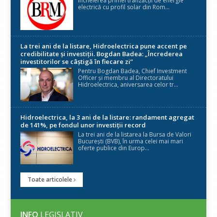
încheierea primei tranzacții de energie
electrică cu profil solar din Rom...
La trei ani de la listare, Hidroelectrica pune accent pe
credibilitate și investiții. Bogdan Badea: „Încrederea
investitorilor se câștigă în fiecare zi”
Pentru Bogdan Badea, Chief Investment
Officer și membru al Directoratului
Hidroelectrica, aniversarea celor tr...
Hidroelectrica, la 3 ani de la listare: randament agregat
de 141%, pe fondul unor investiții record
La trei ani de la listarea la Bursa de Valori
București (BVB), în urma celei mai mari
oferte publice din Europ...
Toate articolele
INFO
LEGISLATIV