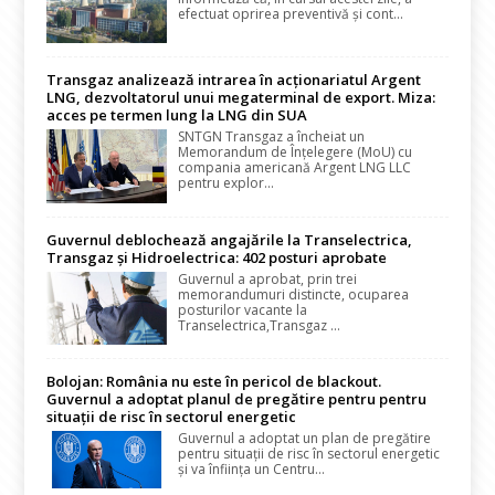
efectuat oprirea preventivă și cont...
Transgaz analizează intrarea în acționariatul Argent
LNG, dezvoltatorul unui megaterminal de export. Miza:
acces pe termen lung la LNG din SUA
SNTGN Transgaz a încheiat un
Memorandum de Înțelegere (MoU) cu
compania americană Argent LNG LLC
pentru explor...
Guvernul deblochează angajările la Transelectrica,
Transgaz și Hidroelectrica: 402 posturi aprobate
Guvernul a aprobat, prin trei
memorandumuri distincte, ocuparea
posturilor vacante la
Transelectrica,Transgaz ...
Bolojan: România nu este în pericol de blackout.
Guvernul a adoptat planul de pregătire pentru pentru
situații de risc în sectorul energetic
Guvernul a adoptat un plan de pregătire
pentru situații de risc în sectorul energetic
și va înființa un Centru...