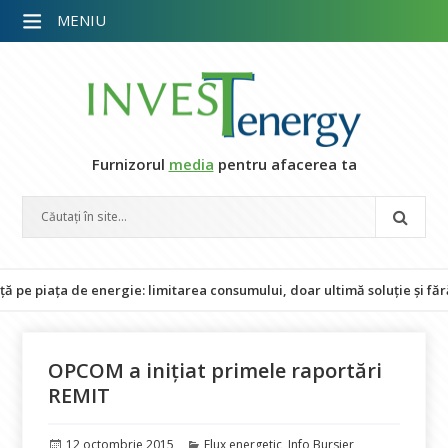
MENIU
Furnizorul
media
pentru afacerea ta
ața de energie: limitarea consumului, doar ultimă soluție și fără impa
OPCOM a inițiat primele raportări
REMIT
Publicat
Categorii
12 octombrie 2015
Flux energetic
,
Info Bursier