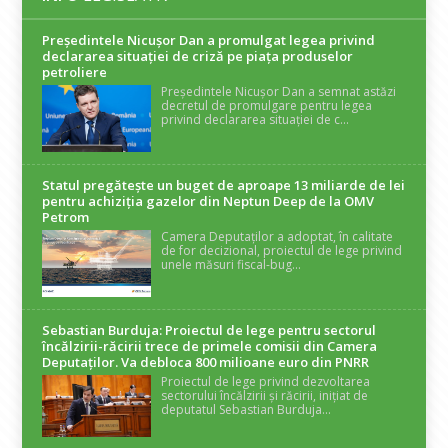
Președintele Nicuşor Dan a promulgat legea privind
declararea situaţiei de criză pe piaţa produselor
petroliere
Președintele Nicușor Dan a semnat astăzi
decretul de promulgare pentru legea
privind declararea situației de c...
Statul pregătește un buget de aproape 13 miliarde de lei
pentru achiziția gazelor din Neptun Deep de la OMV
Petrom
Camera Deputaților a adoptat, în calitate
de for decizional, proiectul de lege privind
unele măsuri fiscal-bug...
Sebastian Burduja: Proiectul de lege pentru sectorul
încălzirii-răcirii trece de primele comisii din Camera
Deputaților. Va debloca 800 milioane euro din PNRR
Proiectul de lege privind dezvoltarea
sectorului încălzirii și răcirii, inițiat de
deputatul Sebastian Burduja...