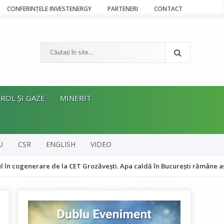
CONFERINȚELE INVESTENERGY
PARTENERI
CONTACT
ROL ȘI GAZE
MINERIT
U
CSR
ENGLISH
VIDEO
erare de la CET Grozăvești. Apa caldă în București rămâne asigurată