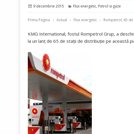
Publicat
Categorii
9 decembrie 2015
Flux energetic
,
Petrol si gaze
pe
Prima Pagina
Actual
Flux energetic
Rompetrol, 65 de 
KMG International, fostul Rompetrol Grup, a deschis 
la un lanţ de 65 de staţii de distribuţie pe această pi