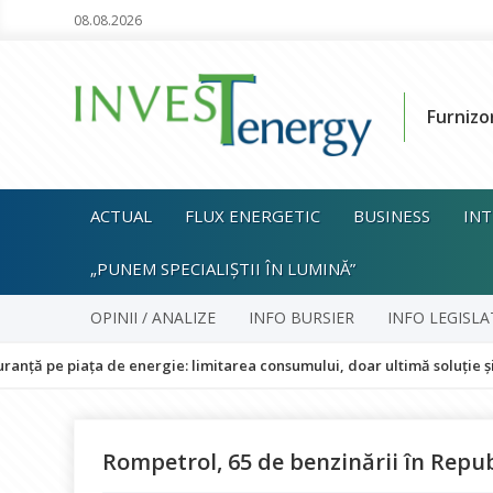
08.08.2026
Furnizo
ACTUAL
FLUX ENERGETIC
BUSINESS
INT
„PUNEM SPECIALIȘTII ÎN LUMINĂ”
OPINII / ANALIZE
INFO BURSIER
INFO LEGISLA
ața de energie: limitarea consumului, doar ultimă soluție și fără impa
Rompetrol, 65 de benzinării în Repu