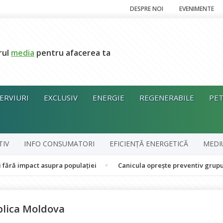
DESPRE NOI
EVENIMENTE
rul
media
pentru afacerea ta
ERVIURI
EXCLUSIV
ENERGIE
REGENERABILE
PET
TIV
INFO CONSUMATORI
EFICIENȚĂ ENERGETICĂ
MEDI
ct asupra populației
Canicula oprește preventiv grupul în cogen
blica Moldova