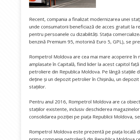
Recent, compania a finalizat modernizarea unei staţi
unde consumatorii beneficiază de acces gratuit la r
pentru persoanele cu dizabilităţi. Staţia comercialize
benzină Premium 95, motorină Euro 5, GPL), se prec
Rompetrol Moldova are cea mai mare acoperire în mun
amplasate în Capitală, fiind lider la acest capitol fa
petroliere din Republica Moldova. Pe lângă staţiile 
deţine şi un depozit petrolier în Chişinău, un depozi
staţiilor.
Pentru anul 2016, Rompetrol Moldova are ca obiectiv 
staţiilor existente, inclusiv deschiderea magazinelor
consolidarea poziţiei pe piaţa Republicii Moldova, s
Rompetrol Moldova este prezentă pe piaţa locală d
prima companie petrolieră din Republica Moldova ce