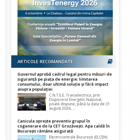
ARTICOLE RECOMANDATE
Guvernul aprobă cadrul legal pentru măsuri de
siguranță pe piața de energie: limitarea
consumului, doar ultimă soluție și fără impact
asupra populației
C.N.T.E.E. Transelectrica, prin
Dispecerul Energetic Național,
poată dispune, până la data de 31
august 2026, ...
Canicula oprește preventiv grupul în
cogenerare de la CET Grozăvești. Apa caldă în
București rămâne asigurată
Electrocentrale București (ELCEN)