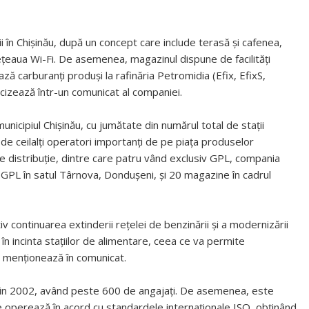
i în Chişinău, după un concept care include terasă şi cafenea,
eţeaua Wi-Fi. De asemenea, magazinul dispune de facilităţi
ază carburanţi produşi la rafinăria Petromidia (Efix, EfixS,
izează într-un comunicat al companiei.
icipiul Chişinău, cu jumătate din numărul total de staţii
ţă de ceilalţi operatori importanţi de pe piaţa produselor
de distribuţie, dintre care patru vând exclusiv GPL, compania
t GPL în satul Târnova, Donduşeni, şi 20 magazine în cadrul
continuarea extinderii reţelei de benzinării şi a modernizării
 în incinta staţiilor de alimentare, ceea ce va permite
e menționează în comunicat.
in 2002, având peste 600 de angajaţi. De asemenea, este
 operează în acord cu standardele internaţionale ISO, obţinând