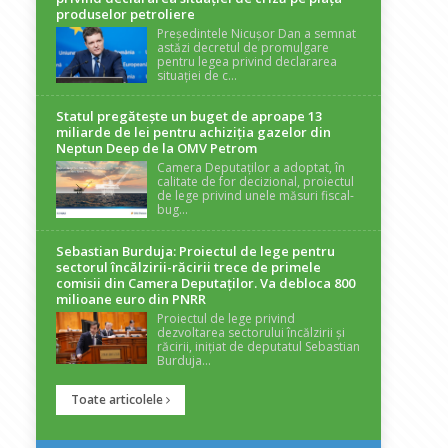
produselor petroliere
Președintele Nicușor Dan a semnat
astăzi decretul de promulgare
pentru legea privind declararea
situației de c...
Statul pregătește un buget de aproape 13
miliarde de lei pentru achiziția gazelor din
Neptun Deep de la OMV Petrom
Camera Deputaților a adoptat, în
calitate de for decizional, proiectul
de lege privind unele măsuri fiscal-
bug...
Sebastian Burduja: Proiectul de lege pentru
sectorul încălzirii-răcirii trece de primele
comisii din Camera Deputaților. Va debloca 800
milioane euro din PNRR
Proiectul de lege privind
dezvoltarea sectorului încălzirii și
răcirii, inițiat de deputatul Sebastian
Burduja...
Toate articolele