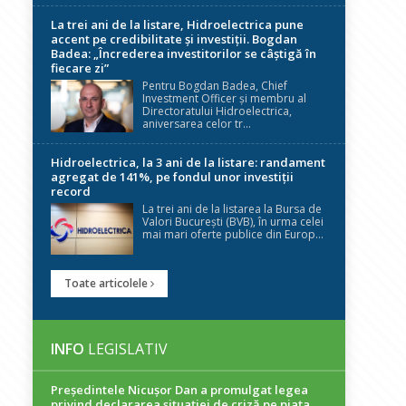
La trei ani de la listare, Hidroelectrica pune
accent pe credibilitate și investiții. Bogdan
Badea: „Încrederea investitorilor se câștigă în
fiecare zi”
Pentru Bogdan Badea, Chief
Investment Officer și membru al
Directoratului Hidroelectrica,
aniversarea celor tr...
Hidroelectrica, la 3 ani de la listare: randament
agregat de 141%, pe fondul unor investiții
record
La trei ani de la listarea la Bursa de
Valori București (BVB), în urma celei
mai mari oferte publice din Europ...
Toate articolele
INFO
LEGISLATIV
Președintele Nicuşor Dan a promulgat legea
privind declararea situaţiei de criză pe piaţa