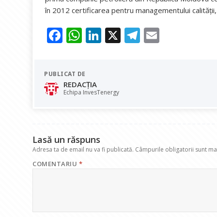
în 2012 certificarea pentru managementului calităţii, 
F
W
Li
X
T
E
ac
h
n
el
m
e
at
k
e
ai
PUBLICAT DE
b
s
e
gr
l
REDACȚIA
o
A
dI
a
Echipa InvesTenergy
o
p
n
m
k
p
Lasă un răspuns
Adresa ta de email nu va fi publicată.
Câmpurile obligatorii sunt m
COMENTARIU
*