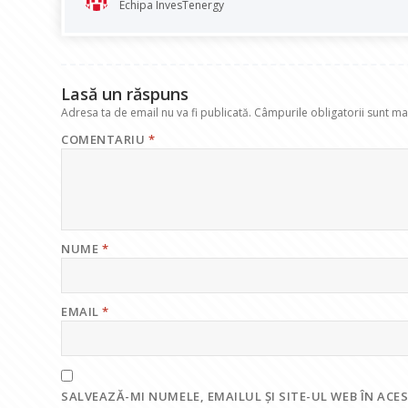
o
A
dI
a
Echipa InvesTenergy
o
p
n
m
k
p
Lasă un răspuns
Adresa ta de email nu va fi publicată.
Câmpurile obligatorii sunt m
COMENTARIU
*
NUME
*
EMAIL
*
SALVEAZĂ-MI NUMELE, EMAILUL ȘI SITE-UL WEB ÎN AC