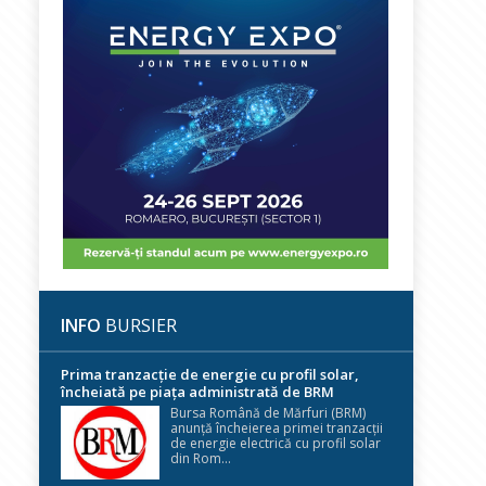
INFO
BURSIER
Prima tranzacție de energie cu profil solar,
încheiată pe piața administrată de BRM
Bursa Română de Mărfuri (BRM)
anunță încheierea primei tranzacții
de energie electrică cu profil solar
din Rom...