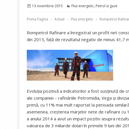
Publicat
Categorii
13 noiembrie 2015
Flux energetic
,
Petrol si gaze
pe
Prima Pagina
Actual
Flux energetic
Rompetrol Rafina
Rompetrol Rafinare a înregistrat un profit net consol
din 2015, faţă de rezultatul negativ de minus 41,7 mi
Evoluţia pozitivă a indicatorilor a fost susţinută de c
ale companiei – rafinăriile Petromidia, Vega şi divi
primă, cu 11% mai mult raportat la perioada similar
asemenea, creşterea marjelor nete de rafinare cu 12
a anului 2014 a avut un impact pozitiv asupra rezulta
valoarea de 3 miliarde dolari în primele 9 luni din 