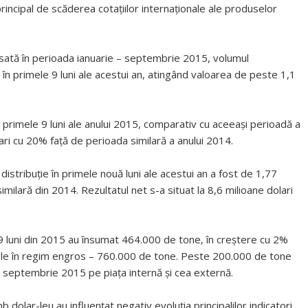
principal de scăderea cotaţiilor internaţionale ale produselor
cesată în perioada ianuarie – septembrie 2015, volumul
în primele 9 luni ale acestui an, atingând valoarea de peste 1,1
n primele 9 luni ale anului 2015, comparativ cu aceeaşi perioadă a
 mari cu 20% faţă de perioada similară a anului 2014.
stribuţie în primele nouă luni ale acestui an a fost de 1,77
milară din 2014. Rezultatul net s-a situat la 8,6 milioane dolari
e 9 luni din 2015 au însumat 464.000 de tone, în creştere cu 2%
cele în regim engros – 760.000 de tone. Peste 200.000 de tone
– septembrie 2015 pe piaţa internă şi cea externă.
mb dolar-leu au influenţat negativ evoluţia principalilor indicatori