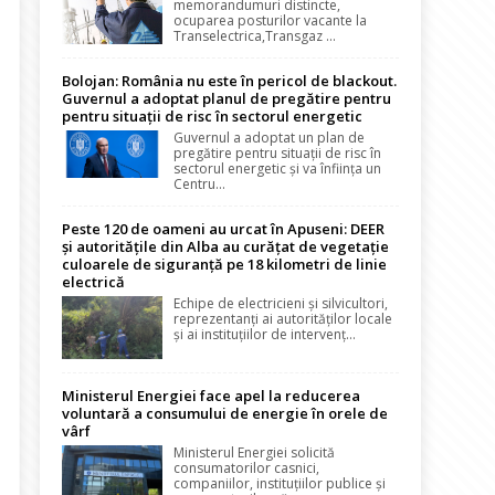
memorandumuri distincte,
ocuparea posturilor vacante la
Transelectrica,Transgaz ...
Bolojan: România nu este în pericol de blackout.
Guvernul a adoptat planul de pregătire pentru
pentru situații de risc în sectorul energetic
Guvernul a adoptat un plan de
pregătire pentru situații de risc în
sectorul energetic și va înființa un
Centru...
Peste 120 de oameni au urcat în Apuseni: DEER
și autoritățile din Alba au curățat de vegetație
culoarele de siguranță pe 18 kilometri de linie
electrică
Echipe de electricieni și silvicultori,
reprezentanți ai autorităților locale
și ai instituțiilor de intervenț...
Ministerul Energiei face apel la reducerea
voluntară a consumului de energie în orele de
vârf
Ministerul Energiei solicită
consumatorilor casnici,
companiilor, instituțiilor publice și