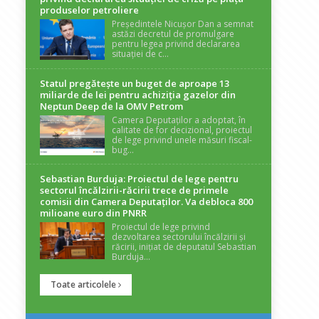
produselor petroliere
Președintele Nicușor Dan a semnat
astăzi decretul de promulgare
pentru legea privind declararea
situației de c...
Statul pregătește un buget de aproape 13
miliarde de lei pentru achiziția gazelor din
Neptun Deep de la OMV Petrom
Camera Deputaților a adoptat, în
calitate de for decizional, proiectul
de lege privind unele măsuri fiscal-
bug...
Sebastian Burduja: Proiectul de lege pentru
sectorul încălzirii-răcirii trece de primele
comisii din Camera Deputaților. Va debloca 800
milioane euro din PNRR
Proiectul de lege privind
dezvoltarea sectorului încălzirii și
răcirii, inițiat de deputatul Sebastian
Burduja...
Toate articolele