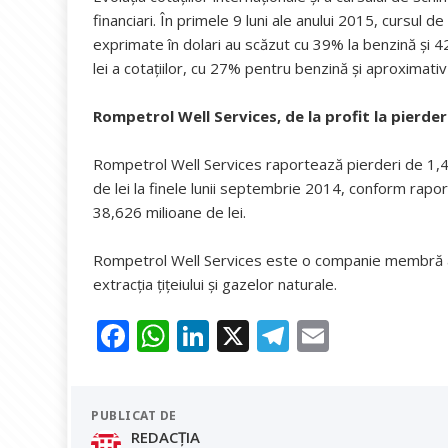
financiari. În primele 9 luni ale anului 2015, cursul 
exprimate în dolari au scăzut cu 39% la benzină şi 42
lei a cotaţiilor, cu 27% pentru benzină şi aproximat
Rompetrol Well Services, de la profit la pierder
Rompetrol Well Services raportează pierderi de 1,43 
de lei la finele lunii septembrie 2014, conform rapor
38,626 milioane de lei.
Rompetrol Well Services este o companie membră a 
extracţia ţiţeiului şi gazelor naturale.
F
W
Li
X
T
E
ac
h
n
el
m
e
at
k
e
ai
PUBLICAT DE
b
s
e
gr
l
REDACȚIA