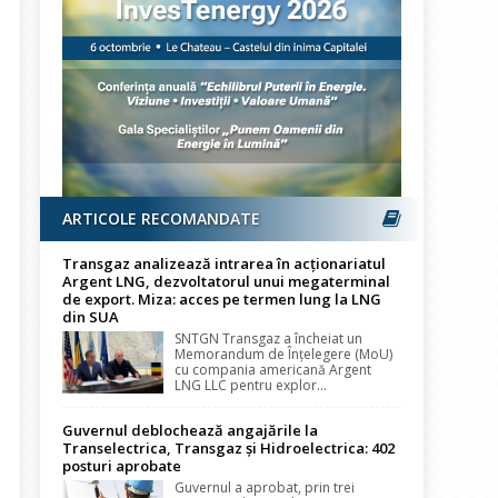
ARTICOLE RECOMANDATE
Transgaz analizează intrarea în acționariatul
Argent LNG, dezvoltatorul unui megaterminal
de export. Miza: acces pe termen lung la LNG
din SUA
SNTGN Transgaz a încheiat un
Memorandum de Înțelegere (MoU)
cu compania americană Argent
LNG LLC pentru explor...
Guvernul deblochează angajările la
Transelectrica, Transgaz și Hidroelectrica: 402
posturi aprobate
Guvernul a aprobat, prin trei