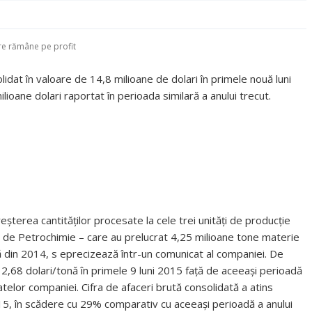
re rămâne pe profit
idat în valoare de 14,8 milioane de dolari în primele nouă luni
lioane dolari raportat în perioada similară a anului trecut.
reşterea cantităţilor procesate la cele trei unităţi de producţie
zia de Petrochimie – care au prelucrat 4,25 milioane tone materie
ă din 2014, s eprecizează într-un comunicat al companiei. De
,68 dolari/tonă în primele 9 luni 2015 faţă de aceeaşi perioadă
telor companiei. Cifra de afaceri brută consolidată a atins
2015, în scădere cu 29% comparativ cu aceeaşi perioadă a anului