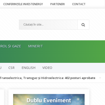
CONFERINȚELE INVESTENERGY
PARTENERI
CONTACT
ROL ȘI GAZE
MINERIT
U
CSR
ENGLISH
VIDEO
ica, Transgaz și Hidroelectrica: 402 posturi aprobate
Bolojan: 