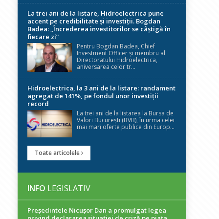
La trei ani de la listare, Hidroelectrica pune
accent pe credibilitate și investiții. Bogdan
Badea: „Încrederea investitorilor se câștigă în
fiecare zi”
Pentru Bogdan Badea, Chief
Investment Officer și membru al
Directoratului Hidroelectrica,
aniversarea celor tr...
Hidroelectrica, la 3 ani de la listare: randament
agregat de 141%, pe fondul unor investiții
record
La trei ani de la listarea la Bursa de
Valori București (BVB), în urma celei
mai mari oferte publice din Europ...
Toate articolele
INFO
LEGISLATIV
Președintele Nicuşor Dan a promulgat legea
privind declararea situaţiei de criză pe piaţa