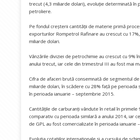
trecut (4,3 miliarde dolari), evoluţie determinată în 
petroliere.
Pe fondul creşterii cantităţii de materie primă pro
exporturilor Rompetrol Rafinare au crescut cu 17%, 
miliarde dolari.
Vânzările diviziei de petrochimie au crescut cu 9% î
anului trecut, iar cele din trimestrul III au fost mai
Cifra de afaceri brută consemnată de segmentul de di
miliarde dolari, în scădere cu 28% faţă pe perioada si
în perioada ianuarie – septembrie 2015.
Cantităţile de carburanţi vândute în retail în primel
comparativ cu perioada similară a anului 2014, iar 
de GPL au fost comercializate în perioada ianuarie 
Evoluţia cotaţiilor internaţionale şi a cursului de schi