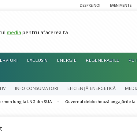
DESPRE NOI
EVENIMENTE
rul
media
pentru afacerea ta
ERVIURI
EXCLUSIV
ENERGIE
REGENERABILE
PET
TIV
INFO CONSUMATORI
EFICIENȚĂ ENERGETICĂ
MEDI
g la LNG din SUA
Guvernul deblochează angajările la Transelectr
t