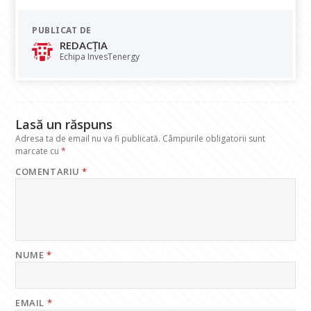
e
at
k
e
ai
PUBLICAT DE
b
s
e
gr
l
REDACȚIA
o
A
dI
a
Echipa InvesTenergy
o
p
n
m
k
p
Lasă un răspuns
Adresa ta de email nu va fi publicată.
Câmpurile obligatorii sunt
marcate cu
*
COMENTARIU
*
NUME
*
EMAIL
*