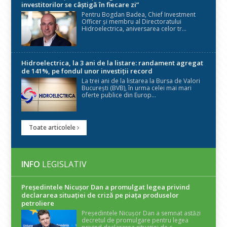
investitorilor se câștigă în fiecare zi”
Pentru Bogdan Badea, Chief Investment
Officer și membru al Directoratului
Hidroelectrica, aniversarea celor tr...
Hidroelectrica, la 3 ani de la listare: randament agregat
de 141%, pe fondul unor investiții record
La trei ani de la listarea la Bursa de Valori
București (BVB), în urma celei mai mari
oferte publice din Europ...
Toate articolele
INFO
LEGISLATIV
Președintele Nicuşor Dan a promulgat legea privind
declararea situaţiei de criză pe piaţa produselor
petroliere
Președintele Nicușor Dan a semnat astăzi
decretul de promulgare pentru legea