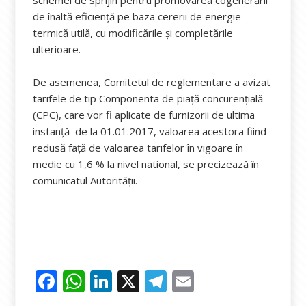
schemei de sprijin pentru promovarea cogenerării
de înaltă eficienţă pe baza cererii de energie
termică utilă, cu modificările și completările
ulterioare.
De asemenea, Comitetul de reglementare a avizat
tarifele de tip Componenta de piață concurențială
(CPC), care vor fi aplicate de furnizorii de ultima
instanță de la 01.01.2017, valoarea acestora fiind
redusă față de valoarea tarifelor în vigoare în
medie cu 1,6 % la nivel national, se precizează în
comunicatul Autorității.
F
W
Li
X
T
E
ac
h
n
el
m