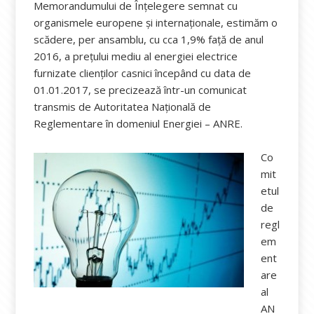
Memorandumului de Înțelegere semnat cu
organismele europene și internaționale, estimăm o
scădere, per ansamblu, cu cca 1,9% față de anul
2016, a prețului mediu al energiei electrice
furnizate clienților casnici începând cu data de
01.01.2017, se precizează într-un comunicat
transmis de Autoritatea Națională de
Reglementare în domeniul Energiei – ANRE.
Co
mit
etul
de
regl
em
ent
are
al
AN