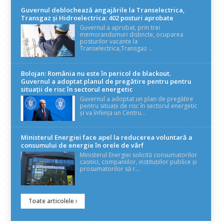
Guvernul deblochează angajările la Transelectrica,
Transgaz și Hidroelectrica: 402 posturi aprobate
Guvernul a aprobat, prin trei
memorandumuri distincte, ocuparea
posturilor vacante la
Transelectrica,Transgaz ...
Bolojan: România nu este în pericol de blackout.
Guvernul a adoptat planul de pregătire pentru pentru
situații de risc în sectorul energetic
Guvernul a adoptat un plan de pregătire
pentru situații de risc în sectorul energetic
și va înființa un Centru...
Ministerul Energiei face apel la reducerea voluntară a
consumului de energie în orele de vârf
Ministerul Energiei solicită consumatorilor
casnici, companiilor, instituțiilor publice și
prosumatorilor să r...
Toate articolele