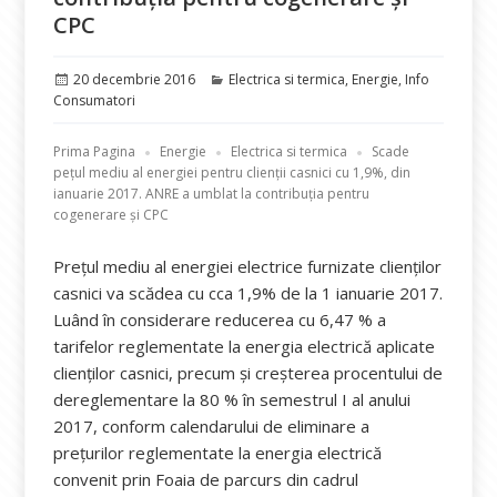
CPC
Publicat
Categorii
20 decembrie 2016
Electrica si termica
,
Energie
,
Info
pe
Consumatori
Prima Pagina
Energie
Electrica si termica
Scade
pețul mediu al energiei pentru clienții casnici cu 1,9%, din
ianuarie 2017. ANRE a umblat la contribuția pentru
cogenerare și CPC
Prețul mediu al energiei electrice furnizate clienților
casnici va scădea cu cca 1,9% de la 1 ianuarie 2017.
Luând în considerare reducerea cu 6,47 % a
tarifelor reglementate la energia electrică aplicate
clienților casnici, precum și creșterea procentului de
dereglementare la 80 % în semestrul I al anului
2017, conform calendarului de eliminare a
prețurilor reglementate la energia electrică
convenit prin Foaia de parcurs din cadrul