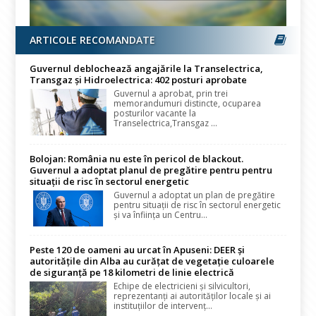
ARTICOLE RECOMANDATE
Guvernul deblochează angajările la Transelectrica,
Transgaz și Hidroelectrica: 402 posturi aprobate
Guvernul a aprobat, prin trei
memorandumuri distincte, ocuparea
posturilor vacante la
Transelectrica,Transgaz ...
Bolojan: România nu este în pericol de blackout.
Guvernul a adoptat planul de pregătire pentru pentru
situații de risc în sectorul energetic
Guvernul a adoptat un plan de pregătire
pentru situații de risc în sectorul energetic
și va înființa un Centru...
Peste 120 de oameni au urcat în Apuseni: DEER și
autoritățile din Alba au curățat de vegetație culoarele
de siguranță pe 18 kilometri de linie electrică
Echipe de electricieni și silvicultori,
reprezentanți ai autorităților locale și ai
instituțiilor de intervenț...