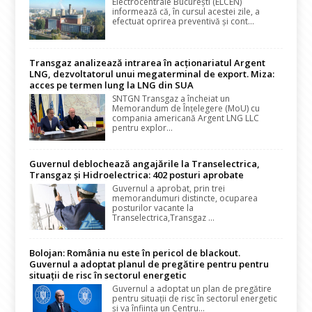
Electrocentrale București (ELCEN)
informează că, în cursul acestei zile, a
efectuat oprirea preventivă și cont...
Transgaz analizează intrarea în acționariatul Argent
LNG, dezvoltatorul unui megaterminal de export. Miza:
acces pe termen lung la LNG din SUA
SNTGN Transgaz a încheiat un
Memorandum de Înțelegere (MoU) cu
compania americană Argent LNG LLC
pentru explor...
Guvernul deblochează angajările la Transelectrica,
Transgaz și Hidroelectrica: 402 posturi aprobate
Guvernul a aprobat, prin trei
memorandumuri distincte, ocuparea
posturilor vacante la
Transelectrica,Transgaz ...
Bolojan: România nu este în pericol de blackout.
Guvernul a adoptat planul de pregătire pentru pentru
situații de risc în sectorul energetic
Guvernul a adoptat un plan de pregătire
pentru situații de risc în sectorul energetic
și va înființa un Centru...