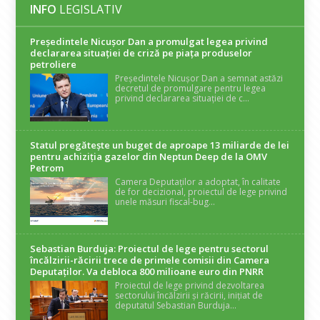
INFO
LEGISLATIV
Președintele Nicuşor Dan a promulgat legea privind
declararea situaţiei de criză pe piaţa produselor
petroliere
Președintele Nicușor Dan a semnat astăzi
decretul de promulgare pentru legea
privind declararea situației de c...
Statul pregătește un buget de aproape 13 miliarde de lei
pentru achiziția gazelor din Neptun Deep de la OMV
Petrom
Camera Deputaților a adoptat, în calitate
de for decizional, proiectul de lege privind
unele măsuri fiscal-bug...
Sebastian Burduja: Proiectul de lege pentru sectorul
încălzirii-răcirii trece de primele comisii din Camera
Deputaților. Va debloca 800 milioane euro din PNRR
Proiectul de lege privind dezvoltarea
sectorului încălzirii și răcirii, inițiat de
deputatul Sebastian Burduja...