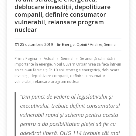
deblocare investiții, depolitizare
companii, definire consumator
vulnerabil, relansare program
nuclear
Publicat
Categorii
25 octombrie 2019
Energie
,
Opinii / Analize
,
Semnal
pe
Prima Pagina
Actual
Semnal
Se anunță schimbări
importante în energie. Noul Guvern Orban vrea să facă într-un
an ce n-au făcut alții în 10 ani: strategie energetică, deblocare
investiții, depolitizare companii, definire consumator
vulnerabil, relansare program nuclear
“Din punct de vedere al legislativului și
executivului, trebuie definit consumatorul
vulnerabil rapid și schema pentru acesta
pentru a da posibilitatea pieței să fie cu
adevărat liberă. OUG 114 trebuie cât mai