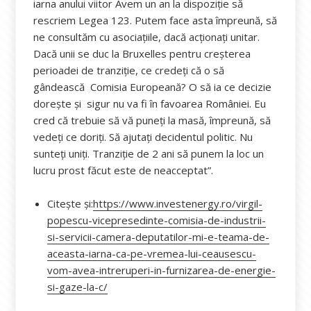
iarna anului viitor Avem un an la dispoziție să
rescriem Legea 123. Putem face asta împreună, să
ne consultăm cu asociațiile, dacă acționați unitar.
Dacă unii se duc la Bruxelles pentru creșterea
perioadei de tranziție, ce credeți că o să
gândească Comisia Europeană? O să ia ce decizie
dorește și sigur nu va fi în favoarea României. Eu
cred că trebuie să vă puneți la masă, împreună, să
vedeți ce doriți. Să ajutați decidentul politic. Nu
sunteți uniți. Tranziție de 2 ani să punem la loc un
lucru prost făcut este de neacceptat”.
Citește și:
https://www.investenergy.ro/virgil-
popescu-vicepresedinte-comisia-de-industrii-
si-servicii-camera-deputatilor-mi-e-teama-de-
aceasta-iarna-ca-pe-vremea-lui-ceausescu-
vom-avea-intreruperi-in-furnizarea-de-energie-
si-gaze-la-c/