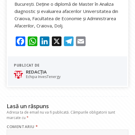
București. Deține o diplomă de Master în Analiza
diagnostic și evaluarea afacerilor Universitatea din
Craiova, Facultatea de Economie şi Administrarea
Afacerilor, Craiova, Dolj.
F
W
Li
X
T
E
ac
h
n
el
m
e
at
k
e
ai
PUBLICAT DE
b
s
e
gr
l
REDACȚIA
o
A
dI
a
Echipa InvesTenergy
o
p
n
m
k
p
Lasă un răspuns
Adresa ta de email nu va fi publicată.
Câmpurile obligatorii sunt
marcate cu
*
COMENTARIU
*