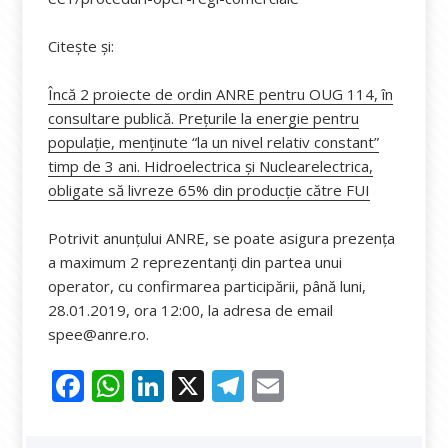
Citește și:
Încă 2 proiecte de ordin ANRE pentru OUG 114, în
consultare publică. Preţurile la energie pentru
populaţie, menținute “la un nivel relativ constant”
timp de 3 ani. Hidroelectrica și Nuclearelectrica,
obligate să livreze 65% din producție către FUI
Potrivit anunțului ANRE, se poate asigura prezența
a maximum 2 reprezentanți din partea unui
operator, cu confirmarea participării, până luni,
28.01.2019, ora 12:00, la adresa de email
spee@anre.ro.
F
W
Li
X
T
E
ac
h
n
el
m