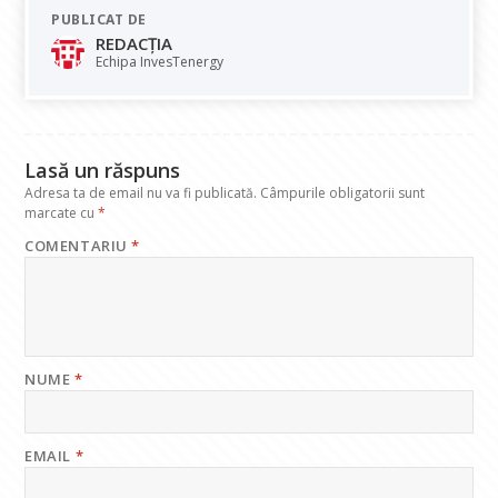
e
at
k
e
ai
PUBLICAT DE
b
s
e
gr
l
REDACȚIA
o
A
dI
a
Echipa InvesTenergy
o
p
n
m
k
p
Lasă un răspuns
Adresa ta de email nu va fi publicată.
Câmpurile obligatorii sunt
marcate cu
*
COMENTARIU
*
NUME
*
EMAIL
*