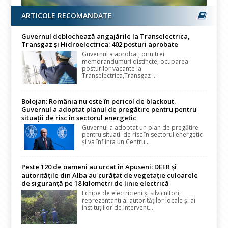
ARTICOLE RECOMANDATE
Guvernul deblochează angajările la Transelectrica,
Transgaz și Hidroelectrica: 402 posturi aprobate
Guvernul a aprobat, prin trei
memorandumuri distincte, ocuparea
posturilor vacante la
Transelectrica,Transgaz ...
Bolojan: România nu este în pericol de blackout.
Guvernul a adoptat planul de pregătire pentru pentru
situații de risc în sectorul energetic
Guvernul a adoptat un plan de pregătire
pentru situații de risc în sectorul energetic
și va înființa un Centru...
Peste 120 de oameni au urcat în Apuseni: DEER și
autoritățile din Alba au curățat de vegetație culoarele
de siguranță pe 18 kilometri de linie electrică
Echipe de electricieni și silvicultori,
reprezentanți ai autorităților locale și ai
instituțiilor de intervenț...