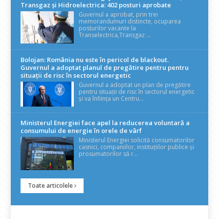
Transgaz și Hidroelectrica: 402 posturi aprobate
Guvernul a aprobat, prin trei
memorandumuri distincte, ocuparea
posturilor vacante la
Transelectrica,Transgaz ...
Bolojan: România nu este în pericol de blackout.
Guvernul a adoptat planul de pregătire pentru pentru
situații de risc în sectorul energetic
Guvernul a adoptat un plan de pregătire
pentru situații de risc în sectorul energetic
și va înființa un Centru...
Ministerul Energiei face apel la reducerea voluntară a
consumului de energie în orele de vârf
Ministerul Energiei solicită consumatorilor
casnici, companiilor, instituțiilor publice și
prosumatorilor să r...
Toate articolele