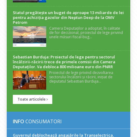
Statul pregătește un buget de aproape 13 miliarde de lei
pentru achiziția gazelor din Neptun Deep de la OMV
Petrom
Camera Deputaților a adoptat, în calitate
de for decizional, proiectul de lege privind
unele măsuri fiscal-bug...
Sebastian Burduja: Proiectul de lege pentru sectorul
încălzirii-răcirii trece de primele comisii din Camera
Deputaților. Va debloca 800 milioane euro din PNRR
Proiectul de lege privind dezvoltarea
sectorului încălzirii și răcirii, inițiat de
deputatul Sebastian Burduja...
Toate articolele
INFO
CONSUMATORI
Guvernul deblochează angajările la Transelectrica,