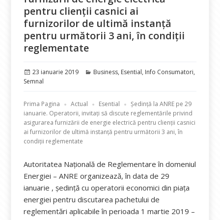
pentru clienții casnici ai
furnizorilor de ultimă instanță
pentru următorii 3 ani, în condiții
reglementate
Publicat
Categorii
23 ianuarie 2019
Business
,
Esential
,
Info Consumatori
,
pe
Semnal
Prima Pagina
Actual
Esential
Ședință la ANRE pe 29
ianuarie. Operatorii, invitați să discute reglementările privind
asigurarea furnizării de energie electrică pentru clienții casnici
ai furnizorilor de ultimă instanță pentru următorii 3 ani, în
condiții reglementate
Autoritatea Națională de Reglementare în domeniul
Energiei – ANRE organizează, în data de 29
ianuarie , ședință cu operatorii economici din piața
energiei pentru discutarea pachetului de
reglementări aplicabile în perioada 1 martie 2019 –