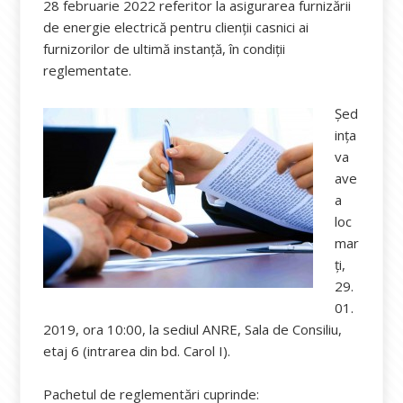
28 februarie 2022 referitor la asigurarea furnizării
de energie electrică pentru clienții casnici ai
furnizorilor de ultimă instanță, în condiții
reglementate.
Șed
ința
va
ave
a
loc
mar
ți,
29.
01.
2019, ora 10:00, la sediul ANRE, Sala de Consiliu,
etaj 6 (intrarea din bd. Carol I).
Pachetul de reglementări cuprinde: