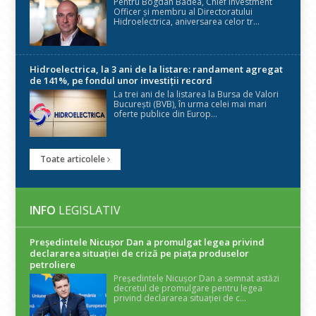
Pentru Bogdan Badea, Chief Investment
Officer și membru al Directoratului
Hidroelectrica, aniversarea celor tr...
Hidroelectrica, la 3 ani de la listare: randament agregat
de 141%, pe fondul unor investiții record
La trei ani de la listarea la Bursa de Valori
București (BVB), în urma celei mai mari
oferte publice din Europ...
Toate articolele
INFO
LEGISLATIV
Președintele Nicuşor Dan a promulgat legea privind
declararea situaţiei de criză pe piaţa produselor
petroliere
Președintele Nicușor Dan a semnat astăzi
decretul de promulgare pentru legea
privind declararea situației de c...