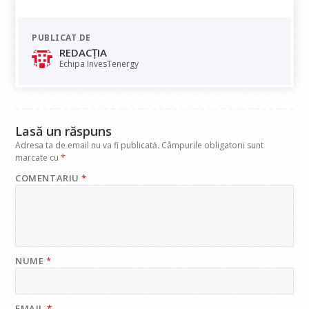
ac
h
n
el
m
e
at
k
e
ai
PUBLICAT DE
b
s
e
gr
l
REDACȚIA
o
A
dI
a
Echipa InvesTenergy
o
p
n
m
k
p
Lasă un răspuns
Adresa ta de email nu va fi publicată.
Câmpurile obligatorii sunt
marcate cu
*
COMENTARIU
*
NUME
*
EMAIL
*