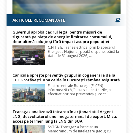
ARTICOLE RECOMANDATE
Guvernul aprobă cadrul legal pentru măsuri de
siguranță pe piața de energie: limitarea consumului,
doar ultimă soluție și fără impact asupra populației
C.N.T.E.E. Transelectrica, prin Dispecerul
Energetic Național, poată dispune, până la
data de 31 august 2026, ...
Canicula oprește preventiv grupul în cogenerare de la
CET Grozăvești. Apa caldă în București rămâne asigurată
Electrocentrale București (ELCEN)
informează că, în cursul acestei zile, a
efectuat oprirea preventivă și cont...
Transgaz analizează intrarea în acționariatul Argent
LNG, dezvoltatorul unui megaterminal de export. Miza:
acces pe termen lung la LNG din SUA
SNTGN Transgaz a încheiat un
Memorandum de Înțelegere (MoU) cu