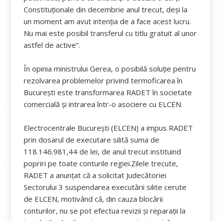
Constituţionale din decembrie anul trecut, deşi la
un moment am avut intenţia de a face acest lucru.
Nu mai este posibil transferul cu titlu gratuit al unor
astfel de active”.
În opinia ministrului Gerea, o posibilă soluţie pentru
rezolvarea problemelor privind termoficarea în
Bucureşti este transformarea RADET în societate
comercială şi intrarea într-o asociere cu ELCEN.
Electrocentrale Bucureşti (ELCEN) a impus RADET
prin dosarul de executare silită suma de
118.146.981,44 de lei, de anul trecut instituind
popriri pe toate conturile regiei.Zilele trecute,
RADET a anunțat că a solicitat Judecătoriei
Sectorului 3 suspendarea executării silite cerute
de ELCEN, motivând că, din cauza blocării
conturilor, nu se pot efectua revizii şi reparaţii la