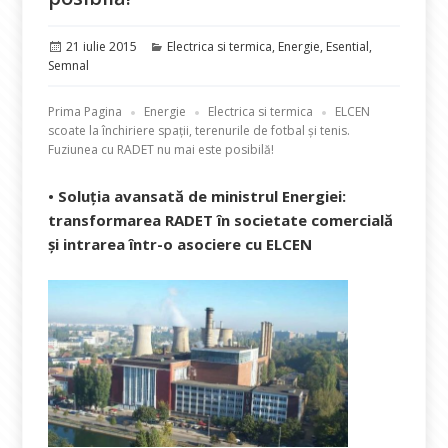
Publicat
Categorii
21 iulie 2015
Electrica si termica
,
Energie
,
Esential
,
pe
Semnal
Prima Pagina
Energie
Electrica si termica
ELCEN
scoate la închiriere spații, terenurile de fotbal și tenis.
Fuziunea cu RADET nu mai este posibilă!
• Soluția avansată de ministrul Energiei:
transformarea RADET în societate comercială
şi intrarea într-o asociere cu ELCEN