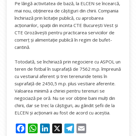
Pe lângă activitatea de bază, la ELCEN se încearcă,
mai nou, obținerea de câștiguri din chirii. Compania
închiriază prin licitație publică, cu aprobarea
acționarilor, spații din incinta CTE București Vest și
CTE Grozăvești pentru practicarea serviciilor de
comerț și alimentație publică în regim de bufet-
cantină.
Totodată, se închiriază prin negociere cu ASPOL un
teren de fotbal în suprafață de 7562 m.p. împreună
cu vestiarul aferent și trei terenuride tenis în
suprafață de 2450,5 m.p. plus vestiare aferente.
Valoarea minimă a chiriei pentru terenuri se
negociază pe oră. Nu se vor obține bani mulți din
chirii, dar se trec la câștiguri, au gândit șefii de la
ELCEN și acționarii au fost de acord cu aceștia.
F
W
Li
X
T
E