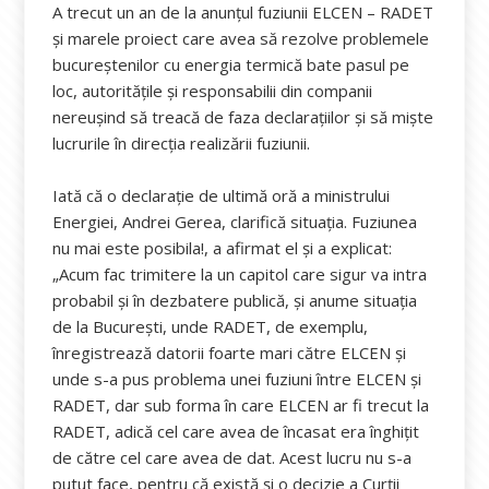
A trecut un an de la anunțul fuziunii ELCEN – RADET
și marele proiect care avea să rezolve problemele
bucureștenilor cu energia termică bate pasul pe
loc, autoritățile și responsabilii din companii
nereușind să treacă de faza declarațiilor și să miște
lucrurile în direcția realizării fuziunii.
Iată că o declarație de ultimă oră a ministrului
Energiei, Andrei Gerea, clarifică situația. Fuziunea
nu mai este posibila!, a afirmat el și a explicat:
„Acum fac trimitere la un capitol care sigur va intra
probabil şi în dezbatere publică, şi anume situaţia
de la Bucureşti, unde RADET, de exemplu,
înregistrează datorii foarte mari către ELCEN şi
unde s-a pus problema unei fuziuni între ELCEN şi
RADET, dar sub forma în care ELCEN ar fi trecut la
RADET, adică cel care avea de încasat era înghiţit
de către cel care avea de dat. Acest lucru nu s-a
putut face, pentru că există şi o decizie a Curţii