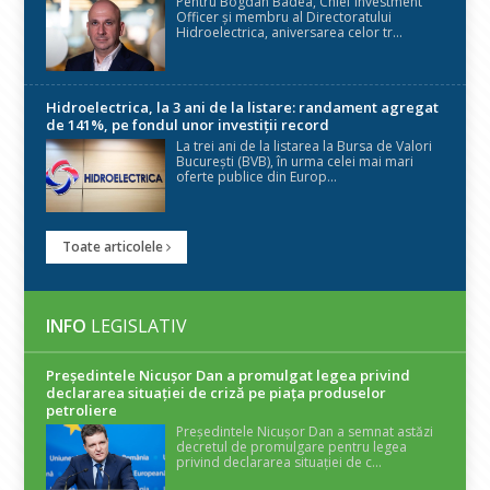
Pentru Bogdan Badea, Chief Investment
Officer și membru al Directoratului
Hidroelectrica, aniversarea celor tr...
Hidroelectrica, la 3 ani de la listare: randament agregat
de 141%, pe fondul unor investiții record
La trei ani de la listarea la Bursa de Valori
București (BVB), în urma celei mai mari
oferte publice din Europ...
Toate articolele
INFO
LEGISLATIV
Președintele Nicuşor Dan a promulgat legea privind
declararea situaţiei de criză pe piaţa produselor
petroliere
Președintele Nicușor Dan a semnat astăzi
decretul de promulgare pentru legea
privind declararea situației de c...