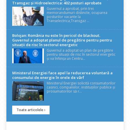
Transgaz și Hidroelectrica: 402 posturi aprobate
Guvernul a aprobat, prin trei
memorandumuri distincte, ocuparea
posturilor vacante la
Transelectrica,Transgaz ...
Bolojan: România nu este în pericol de blackout.
Guvernul a adoptat planul de pregătire pentru pentru
situații de risc în sectorul energetic
Guvernul a adoptat un plan de pregătire
pentru situații de risc în sectorul energetic
și va înființa un Centru...
Ministerul Energiei face apel la reducerea voluntară a
consumului de energie în orele de vârf
Ministerul Energiei solicită consumatorilor
casnici, companiilor, instituțiilor publice și
prosumatorilor să r...
Toate articolele