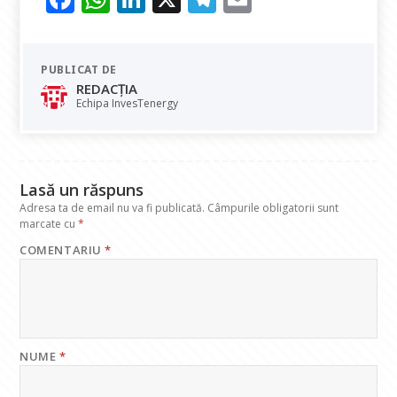
ac
h
n
el
m
e
at
k
e
ai
PUBLICAT DE
b
s
e
gr
l
REDACȚIA
o
A
dI
a
Echipa InvesTenergy
o
p
n
m
k
p
Lasă un răspuns
Adresa ta de email nu va fi publicată.
Câmpurile obligatorii sunt
marcate cu
*
COMENTARIU
*
NUME
*