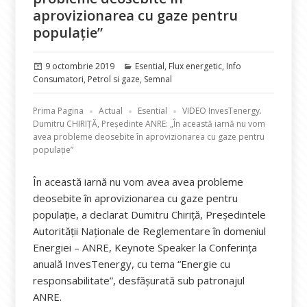
aprovizionarea cu gaze pentru
populație”
Publicat
Categorii
9 octombrie 2019
Esential
,
Flux energetic
,
Info
pe
Consumatori
,
Petrol si gaze
,
Semnal
Prima Pagina
Actual
Esential
VIDEO InvesTenergy.
Dumitru CHIRIȚĂ, Președinte ANRE: „În această iarnă nu vom
avea probleme deosebite în aprovizionarea cu gaze pentru
populație”
În această iarnă nu vom avea avea probleme
deosebite în aprovizionarea cu gaze pentru
populație, a declarat Dumitru Chiriță, Președintele
Autorității Naționale de Reglementare în domeniul
Energiei – ANRE, Keynote Speaker la Conferința
anuală InvesTenergy, cu tema “Energie cu
responsabilitate”, desfășurată sub patronajul
ANRE.