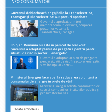
INFO
CONSUMATORI
Guvernul deblochează angajările la Transelectrica,
Transgaz și Hidroelectrica: 402 posturi aprobate
Guvernul a aprobat, prin trei
memorandumuri distincte, ocuparea
posturilor vacante la
Transelectrica,Transgaz ...
Bolojan: România nu este în pericol de blackout.
Guvernul a adoptat planul de pregătire pentru pentru
situații de risc în sectorul energetic
Guvernul a adoptat un plan de pregătire
pentru situații de risc în sectorul energetic
și va înființa un Centru...
Ministerul Energiei face apel la reducerea voluntară a
consumului de energie în orele de vârf
Ministerul Energiei solicită consumatorilor
casnici, companiilor, instituțiilor publice și
prosumatorilor să r...
Toate articolele