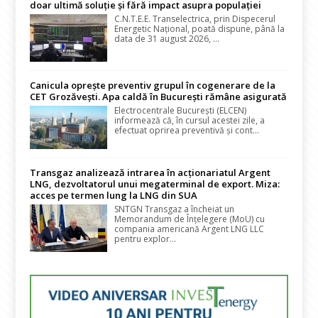
doar ultimă soluție și fără impact asupra populației
C.N.T.E.E. Transelectrica, prin Dispecerul
Energetic Național, poată dispune, până la
data de 31 august 2026, ...
Canicula oprește preventiv grupul în cogenerare de la
CET Grozăvești. Apa caldă în București rămâne asigurată
Electrocentrale București (ELCEN)
informează că, în cursul acestei zile, a
efectuat oprirea preventivă și cont...
Transgaz analizează intrarea în acționariatul Argent
LNG, dezvoltatorul unui megaterminal de export. Miza:
acces pe termen lung la LNG din SUA
SNTGN Transgaz a încheiat un
Memorandum de Înțelegere (MoU) cu
compania americană Argent LNG LLC
pentru explor...