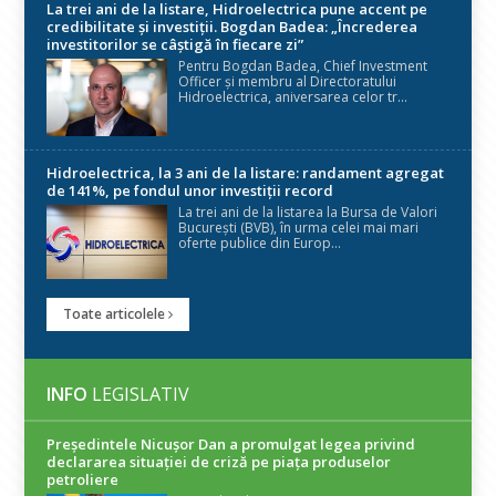
La trei ani de la listare, Hidroelectrica pune accent pe
credibilitate și investiții. Bogdan Badea: „Încrederea
investitorilor se câștigă în fiecare zi”
Pentru Bogdan Badea, Chief Investment
Officer și membru al Directoratului
Hidroelectrica, aniversarea celor tr...
Hidroelectrica, la 3 ani de la listare: randament agregat
de 141%, pe fondul unor investiții record
La trei ani de la listarea la Bursa de Valori
București (BVB), în urma celei mai mari
oferte publice din Europ...
Toate articolele
INFO
LEGISLATIV
Președintele Nicuşor Dan a promulgat legea privind
declararea situaţiei de criză pe piaţa produselor
petroliere