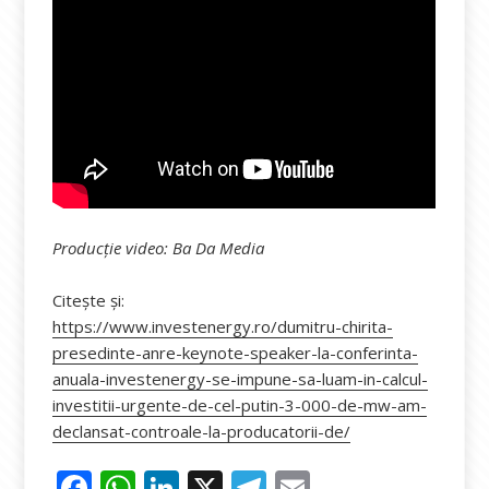
Producție video: Ba Da Media
Citește și:
https://www.investenergy.ro/dumitru-chirita-
presedinte-anre-keynote-speaker-la-conferinta-
anuala-investenergy-se-impune-sa-luam-in-calcul-
investitii-urgente-de-cel-putin-3-000-de-mw-am-
declansat-controale-la-producatorii-de/
F
W
Li
X
T
E