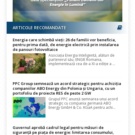
ARTICOLE RECOMANDATE
Energia care schimbă vieți: 26 de familii vor beneficia,
pentru prima dată, de energie electrică prin instalarea
de panouri fotovoltaice
Asociația Energia Inteligentă, alături de
partenerul său, ENGIE Romania,
implementează cea de-a XI-a ediție a ...
PPC Group semnează un acord strategic pentru achiziția
companiilor ABO Energy din Polonia și Ungaria, cu un
portofoliu de proiecte RES de peste 2 GW
Grupul PPC anunță semnarea unui acord
strategic cu compania germană ABO
Energy GmbH & Co. KGaA pentru achi...
Guvernul aprobă cadrul legal pentru măsuri de
siguranță pe piața de energie: limitarea consumului,