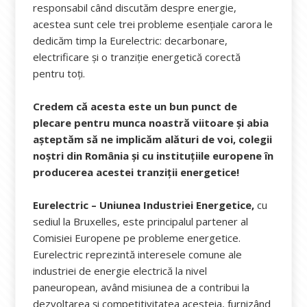
responsabil când discutăm despre energie,
acestea sunt cele trei probleme esenţiale carora le
dedicăm timp la Eurelectric: decarbonare,
electrificare şi o tranziţie energetică corectă
pentru toţi.
Credem că acesta este un bun punct de
plecare pentru munca noastră viitoare şi abia
aşteptăm să ne implicăm alături de voi, colegii
noştri din România şi cu instituţiile europene în
producerea acestei tranziţii energetice!
Eurelectric – Uniunea Industriei Energetice,
cu
sediul la Bruxelles, este principalul partener al
Comisiei Europene pe probleme energetice.
Eurelectric reprezintă interesele comune ale
industriei de energie electrică la nivel
paneuropean, având misiunea de a contribui la
dezvoltarea și competitivitatea acesteia, furnizând