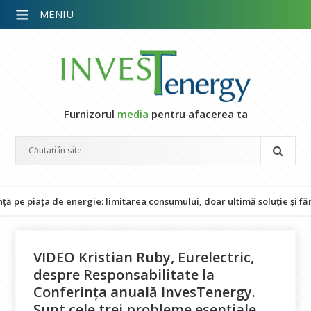
MENIU
Furnizorul
media
pentru afacerea ta
ța de energie: limitarea consumului, doar ultimă soluție și fără impac
VIDEO Kristian Ruby, Eurelectric,
despre Responsabilitate la
Conferința anuală InvesTenergy.
Sunt cele trei probleme esenţiale