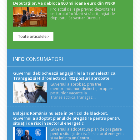
Deputaților. Va debloca 800 milioane euro din PNRR
Proiectul de lege privind dezvoltarea
sectorului încălzirii și răcirii, inițiat de
deputatul Sebastian Burduja...
Toate articolele
INFO
CONSUMATORI
Guvernul deblochează angajările la Transelectrica,
Transgaz și Hidroelectrica: 402 posturi aprobate
Guvernul a aprobat, prin trei
memorandumuri distincte, ocuparea
posturilor vacante la
Transelectrica,Transgaz ...
Bolojan: România nu este în pericol de blackout.
Guvernul a adoptat planul de pregătire pentru pentru
situații de risc în sectorul energetic
Guvernul a adoptat un plan de pregătire
pentru situații de risc în sectorul energetic
și va înființa un Centru...