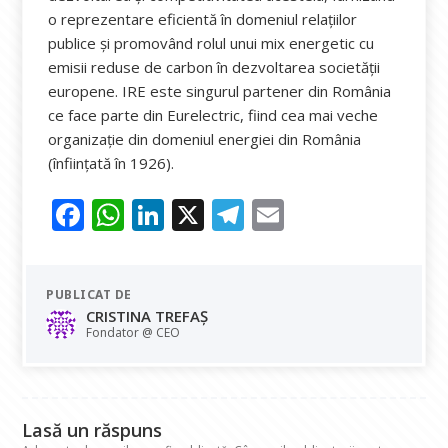
o reprezentare eficientă în domeniul relațiilor
publice și promovând rolul unui mix energetic cu
emisii reduse de carbon în dezvoltarea societății
europene. IRE este singurul partener din România
ce face parte din Eurelectric, fiind cea mai veche
organizaţie din domeniul energiei din România
(înființată în 1926).
F
W
Li
X
T
E
ac
h
n
el
m
e
at
k
e
ai
PUBLICAT DE
b
s
e
gr
l
CRISTINA TREFAȘ
o
A
dI
a
Fondator @ CEO
o
p
n
m
k
p
Lasă un răspuns