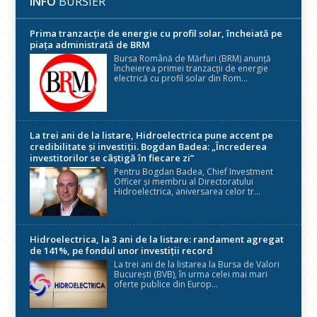
INFO
BURSIER
Prima tranzacție de energie cu profil solar, încheiată pe
piața administrată de BRM
Bursa Română de Mărfuri (BRM) anunță
încheierea primei tranzacții de energie
electrică cu profil solar din Rom...
La trei ani de la listare, Hidroelectrica pune accent pe
credibilitate și investiții. Bogdan Badea: „Încrederea
investitorilor se câștigă în fiecare zi”
Pentru Bogdan Badea, Chief Investment
Officer și membru al Directoratului
Hidroelectrica, aniversarea celor tr...
Hidroelectrica, la 3 ani de la listare: randament agregat
de 141%, pe fondul unor investiții record
La trei ani de la listarea la Bursa de Valori
București (BVB), în urma celei mai mari
oferte publice din Europ...