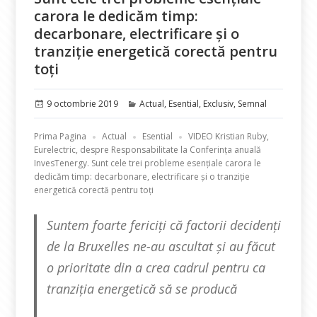
carora le dedicăm timp:
decarbonare, electrificare şi o
tranziţie energetică corectă pentru
toţi
Publicat
Categorii
9 octombrie 2019
Actual
,
Esential
,
Exclusiv
,
Semnal
pe
Prima Pagina
Actual
Esential
VIDEO Kristian Ruby,
Eurelectric, despre Responsabilitate la Conferința anuală
InvesTenergy. Sunt cele trei probleme esenţiale carora le
dedicăm timp: decarbonare, electrificare şi o tranziţie
energetică corectă pentru toţi
Suntem foarte fericiţi că factorii decidenţi
de la Bruxelles ne-au ascultat şi au făcut
o prioritate din a crea cadrul pentru ca
tranziţia energetică să se producă