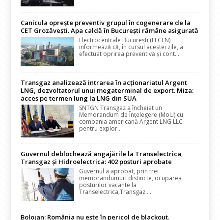
Canicula oprește preventiv grupul în cogenerare de la
CET Grozăvești. Apa caldă în București rămâne asigurată
Electrocentrale București (ELCEN)
informează că, în cursul acestei zile, a
efectuat oprirea preventivă și cont...
Transgaz analizează intrarea în acționariatul Argent
LNG, dezvoltatorul unui megaterminal de export. Miza:
acces pe termen lung la LNG din SUA
SNTGN Transgaz a încheiat un
Memorandum de Înțelegere (MoU) cu
compania americană Argent LNG LLC
pentru explor...
Guvernul deblochează angajările la Transelectrica,
Transgaz și Hidroelectrica: 402 posturi aprobate
Guvernul a aprobat, prin trei
memorandumuri distincte, ocuparea
posturilor vacante la
Transelectrica,Transgaz ...
Bolojan: România nu este în pericol de blackout.