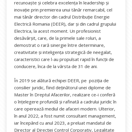
recunoaște și celebra excelența în leadership și
inovație prin premierea unui tânăr remarcabil, cel
mai tânăr director din cadrul Distribuție Energie
Electrică Romania (DEER), dar și din cadrul grupului
Electrica, la acest moment. Un profesionist
desăvârșit, care, de la primele sale roluri, a
demostrat o rară sinergie între determinare,
creativitate și inteligența strategică de neegalat,
caracteristici care l-au propulsat rapid în funcții de
conducere, înca de la vârsta de 31 de ani.
În 2019 se alătură echipei DEER, pe poziția de
consilier juridic, fiind deținătorul unei diplome de
Master în Dreptul Afacerilor, realizare ce-i conferă
o înțelegere profundă și rafinată a cadrului juridic în
care operează mediul de afaceri modern. Ulterior,
în anul 2022, a fost numit consultant management,
iar începând cu anul 2023, a preluat mandatul de
Director al Direcției Control Corporativ, Legalitate