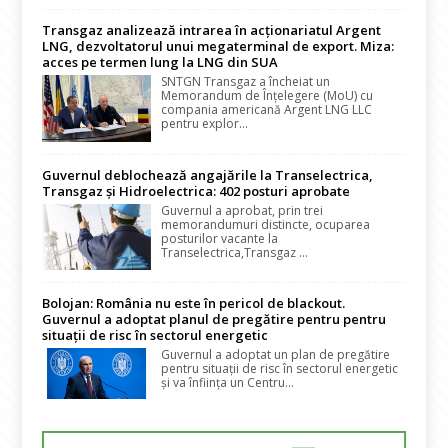
Transgaz analizează intrarea în acționariatul Argent
LNG, dezvoltatorul unui megaterminal de export. Miza:
acces pe termen lung la LNG din SUA
SNTGN Transgaz a încheiat un
Memorandum de Înțelegere (MoU) cu
compania americană Argent LNG LLC
pentru explor...
Guvernul deblochează angajările la Transelectrica,
Transgaz și Hidroelectrica: 402 posturi aprobate
Guvernul a aprobat, prin trei
memorandumuri distincte, ocuparea
posturilor vacante la
Transelectrica,Transgaz ...
Bolojan: România nu este în pericol de blackout.
Guvernul a adoptat planul de pregătire pentru pentru
situații de risc în sectorul energetic
Guvernul a adoptat un plan de pregătire
pentru situații de risc în sectorul energetic
și va înființa un Centru...