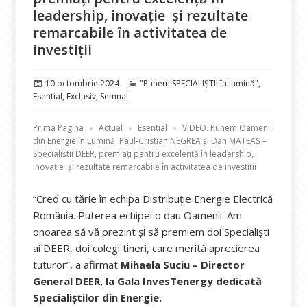
leadership, inovație și rezultate
remarcabile în activitatea de
investiții
Publicat
Categorii
10 octombrie 2024
"Punem SPECIALIȘTII în lumină"
,
pe
Esential
,
Exclusiv
,
Semnal
Prima Pagina
Actual
Esential
VIDEO. Punem Oamenii
din Energie în Lumină. Paul-Cristian NEGREA și Dan MATEAȘ –
Specialiștii DEER, premiați pentru excelență în leadership,
inovație și rezultate remarcabile în activitatea de investiții
“Cred cu tărie în echipa Distribuție Energie Electrică
România. Puterea echipei o dau Oamenii. Am
onoarea să vă prezint și să premiem doi Specialiști
ai DEER, doi colegi tineri, care merită aprecierea
tuturor”, a afirmat
Mihaela Suciu – Director
General DEER, la Gala InvesTenergy dedicată
Specialiștilor din Energie.