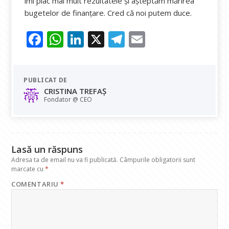
îmi plac mai mult rezultatele și așteptăm mărirea
bugetelor de finanțare. Cred că noi putem duce.
F
W
Li
X
T
E
ac
h
n
el
m
e
at
k
e
ai
PUBLICAT DE
b
s
e
gr
l
CRISTINA TREFAȘ
o
A
dI
a
Fondator @ CEO
o
p
n
m
k
p
Lasă un răspuns
Adresa ta de email nu va fi publicată.
Câmpurile obligatorii sunt
marcate cu
*
COMENTARIU
*