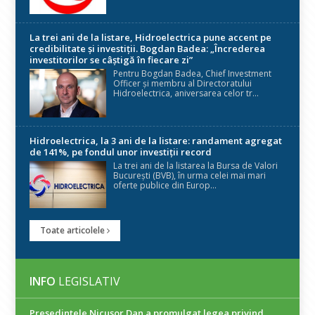
La trei ani de la listare, Hidroelectrica pune accent pe
credibilitate și investiții. Bogdan Badea: „Încrederea
investitorilor se câștigă în fiecare zi”
Pentru Bogdan Badea, Chief Investment
Officer și membru al Directoratului
Hidroelectrica, aniversarea celor tr...
Hidroelectrica, la 3 ani de la listare: randament agregat
de 141%, pe fondul unor investiții record
La trei ani de la listarea la Bursa de Valori
București (BVB), în urma celei mai mari
oferte publice din Europ...
Toate articolele
INFO
LEGISLATIV
Președintele Nicuşor Dan a promulgat legea privind