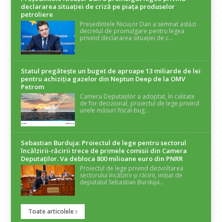
declararea situaţiei de criză pe piaţa produselor
petroliere
Președintele Nicușor Dan a semnat astăzi
decretul de promulgare pentru legea
privind declararea situației de c...
Statul pregătește un buget de aproape 13 miliarde de lei
pentru achiziția gazelor din Neptun Deep de la OMV
Petrom
Camera Deputaților a adoptat, în calitate
de for decizional, proiectul de lege privind
unele măsuri fiscal-bug...
Sebastian Burduja: Proiectul de lege pentru sectorul
încălzirii-răcirii trece de primele comisii din Camera
Deputaților. Va debloca 800 milioane euro din PNRR
Proiectul de lege privind dezvoltarea
sectorului încălzirii și răcirii, inițiat de
deputatul Sebastian Burduja...
Toate articolele