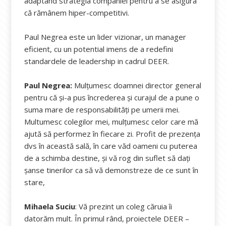
adaptând strategia companiei pentru a se asigura
că rămânem hiper-competitivi.
Paul Negrea este un lider vizionar, un manager
eficient, cu un potential imens de a redefini
standardele de leadership in cadrul DEER.
Paul Negrea:
Mulțumesc doamnei director general
pentru că și-a pus încrederea și curajul de a pune o
suma mare de responsabilități pe umerii mei.
Multumesc colegilor mei, mulțumesc celor care mă
ajută să performez în fiecare zi. Profit de prezența
dvs în această sală, în care văd oameni cu puterea
de a schimba destine, și vă rog din suflet să dați
șanse tinerilor ca să vă demonstreze de ce sunt în
stare,
Mihaela Suciu
: Vă prezint un coleg căruia îi
datorăm mult. În primul rând, proiectele DEER –