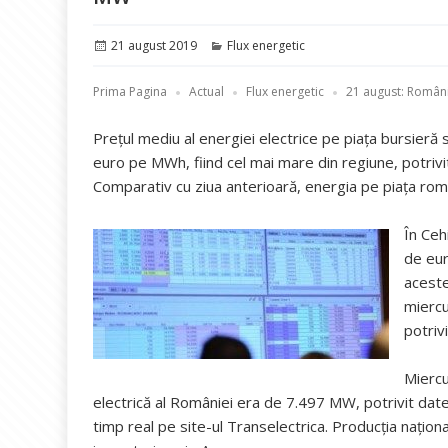
Publicat
Categorii
21 august 2019
Flux energetic
pe
Prima Pagina
Actual
Flux energetic
21 august: Români
Preţul mediu al energiei electrice pe piaţa bursieră 
euro pe MWh, fiind cel mai mare din regiune, potriv
Comparativ cu ziua anterioară, energia pe piaţa r
În Ceh
de eur
aceste
miercu
potriv
Miercu
electrică al României era de 7.497 MW, potrivit date
timp real pe site-ul Transelectrica. Producţia naţi