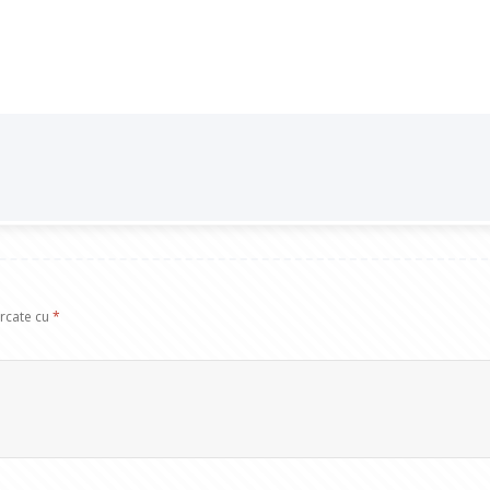
arcate cu
*