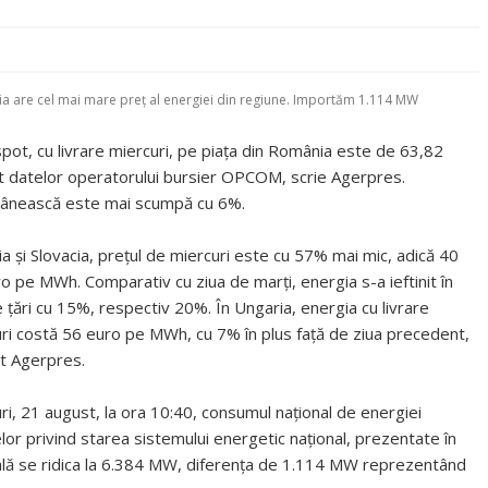
a are cel mai mare preț al energiei din regiune. Importăm 1.114 MW
spot, cu livrare miercuri, pe piaţa din România este de 63,82
it datelor operatorului bursier OPCOM, scrie Agerpres.
omânească este mai scumpă cu 6%.
ia şi Slovacia, preţul de miercuri este cu 57% mai mic, adică 40
o pe MWh. Comparativ cu ziua de marţi, energia s-a ieftinit în
 ţări cu 15%, respectiv 20%. În Ungaria, energia cu livrare
ri costă 56 euro pe MWh, cu 7% în plus faţă de ziua precedent,
it Agerpres.
ri, 21 august, la ora 10:40, consumul naţional de energiei
lor privind starea sistemului energetic naţional, prezentate în
onală se ridica la 6.384 MW, diferenţa de 1.114 MW reprezentând