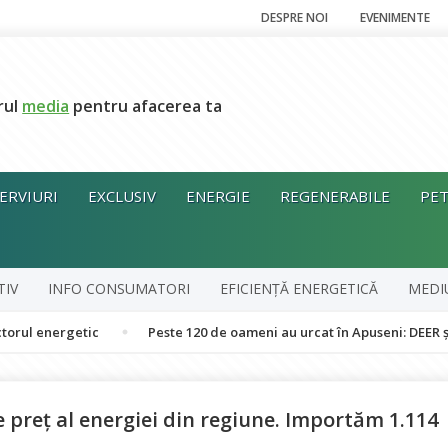
DESPRE NOI
EVENIMENTE
rul
media
pentru afacerea ta
ERVIURI
EXCLUSIV
ENERGIE
REGENERABILE
PET
TIV
INFO CONSUMATORI
EFICIENȚĂ ENERGETICĂ
MEDI
ergetic
Peste 120 de oameni au urcat în Apuseni: DEER și autorităț
 preț al energiei din regiune. Importăm 1.114