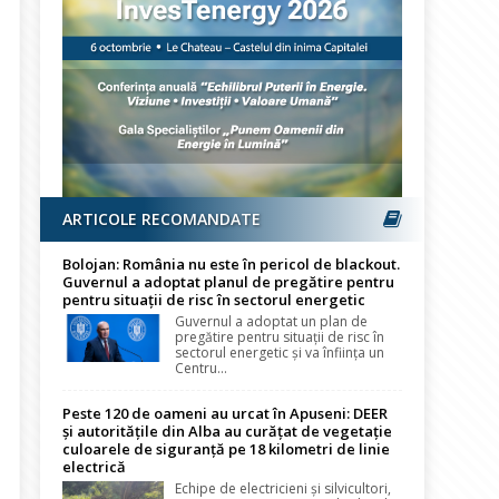
ARTICOLE RECOMANDATE
Bolojan: România nu este în pericol de blackout.
Guvernul a adoptat planul de pregătire pentru
pentru situații de risc în sectorul energetic
Guvernul a adoptat un plan de
pregătire pentru situații de risc în
sectorul energetic și va înființa un
Centru...
Peste 120 de oameni au urcat în Apuseni: DEER
și autoritățile din Alba au curățat de vegetație
culoarele de siguranță pe 18 kilometri de linie
electrică
Echipe de electricieni și silvicultori,