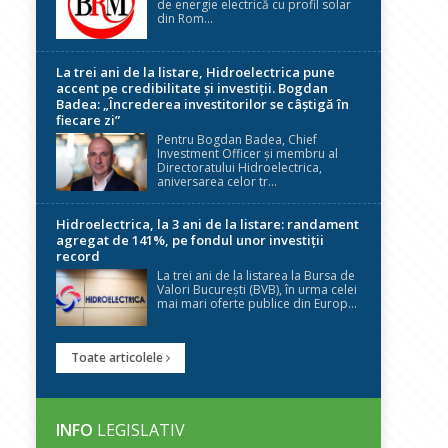
de energie electrică cu profil solar
din Rom...
La trei ani de la listare, Hidroelectrica pune
accent pe credibilitate și investiții. Bogdan
Badea: „Încrederea investitorilor se câștigă în
fiecare zi”
Pentru Bogdan Badea, Chief
Investment Officer și membru al
Directoratului Hidroelectrica,
aniversarea celor tr...
Hidroelectrica, la 3 ani de la listare: randament
agregat de 141%, pe fondul unor investiții
record
La trei ani de la listarea la Bursa de
Valori București (BVB), în urma celei
mai mari oferte publice din Europ...
Toate articolele
INFO
LEGISLATIV