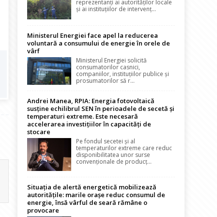
reprezentanți ai autorităților locale
și ai instituțiilor de intervenț...
Ministerul Energiei face apel la reducerea
voluntară a consumului de energie în orele de
vârf
Ministerul Energiei solicită
consumatorilor casnici,
companiilor, instituțiilor publice și
prosumatorilor să r...
Andrei Manea, RPIA: Energia fotovoltaică
susține echilibrul SEN în perioadele de secetă și
temperaturi extreme. Este necesară
accelerarea investițiilor în capacități de
stocare
Pe fondul secetei și al
temperaturilor extreme care reduc
disponibilitatea unor surse
convenționale de producț...
Situația de alertă energetică mobilizează
autoritățile: marile orașe reduc consumul de
energie, însă vârful de seară rămâne o
provocare