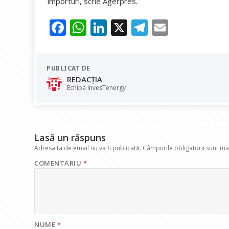
importuri, scrie Agerpres.
F
W
Li
X
T
E
ac
h
n
el
m
e
at
k
e
ai
PUBLICAT DE
b
s
e
gr
l
REDACȚIA
o
A
dI
a
Echipa InvesTenergy
o
p
n
m
k
p
Lasă un răspuns
Adresa ta de email nu va fi publicată.
Câmpurile obligatorii sunt m
COMENTARIU
*
NUME
*