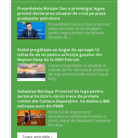
Președintele Nicuşor Dan a promulgat legea
privind declararea situaţiei de criză pe piaţa
produselor petroliere
Președintele Nicușor Dan a semnat
astăzi decretul de promulgare
pentru legea privind declararea
situației de c...
Statul pregătește un buget de aproape 13
miliarde de lei pentru achiziția gazelor din
Neptun Deep de la OMV Petrom
Camera Deputaților a adoptat, în
calitate de for decizional, proiectul
de lege privind unele măsuri fiscal-
bug...
Sebastian Burduja: Proiectul de lege pentru
sectorul încălzirii-răcirii trece de primele
comisii din Camera Deputaților. Va debloca 800
milioane euro din PNRR
Proiectul de lege privind
dezvoltarea sectorului încălzirii și
răcirii, inițiat de deputatul Sebastian
Burduja...
Toate articolele