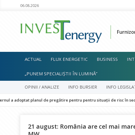
06.08.2026
Furnizo
ACTUAL
FLUX ENERGETIC
BUSINESS
INT
„PUNEM SPECIALIȘTII ÎN LUMINĂ”
OPINII / ANALIZE
INFO BURSIER
INFO LEGISLA
optat planul de pregătire pentru pentru situații de risc în sectorul en
21 august: România are cel mai mare
MW