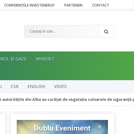
CONFERINȚELE INVESTENERGY
PARTENERI
CONTACT
ROL ȘI GAZE
MINERIT
U
CSR
ENGLISH
VIDEO
ile din Alba au curățat de vegetație culoarele de siguranță pe 18 kilome