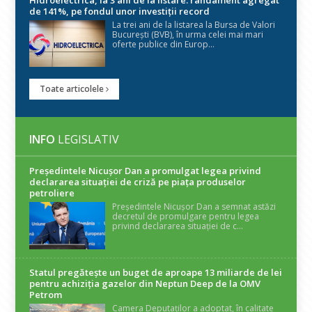
Hidroelectrica, la 3 ani de la listare: randament agregat
de 141%, pe fondul unor investiții record
La trei ani de la listarea la Bursa de Valori
București (BVB), în urma celei mai mari
oferte publice din Europ...
Toate articolele
INFO
LEGISLATIV
Președintele Nicuşor Dan a promulgat legea privind
declararea situaţiei de criză pe piaţa produselor
petroliere
Președintele Nicușor Dan a semnat astăzi
decretul de promulgare pentru legea
privind declararea situației de c...
Statul pregătește un buget de aproape 13 miliarde de lei
pentru achiziția gazelor din Neptun Deep de la OMV
Petrom
Camera Deputaților a adoptat, în calitate