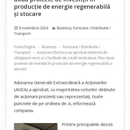
producție de energie regenerabilă
și stocare
Publicat
Categorii
8 noiembrie 2024
Business
,
Furnizare / Distributie /
pe
Transport
Prima Pagina
Business
Furnizare / Distributie /
Transport
Acționarii Electrica au aprobat emiterea de
obligațiuni verzi și o facilitate de credit sindicalizat. Plus două
proiecte de investiții în producție de energie regenerabilă și
stocare
Adunarea Generală Extraordinară a Acționarilor
(AGEA) a aprobat, cu majoritatea voturilor deținute
de acționarii prezenți sau reprezentați, toate
punctele de pe ordinea de zi, informează
compania.
Printre principalele decizii