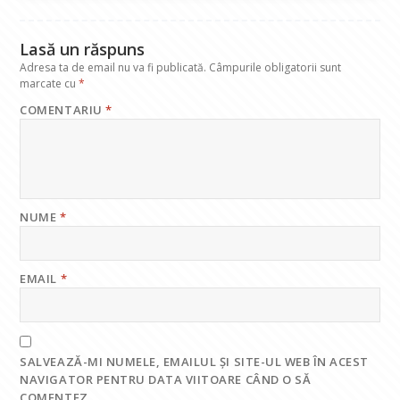
k
p
Lasă un răspuns
Adresa ta de email nu va fi publicată.
Câmpurile obligatorii sunt
marcate cu
*
COMENTARIU
*
NUME
*
EMAIL
*
SALVEAZĂ-MI NUMELE, EMAILUL ȘI SITE-UL WEB ÎN ACEST
NAVIGATOR PENTRU DATA VIITOARE CÂND O SĂ
COMENTEZ.