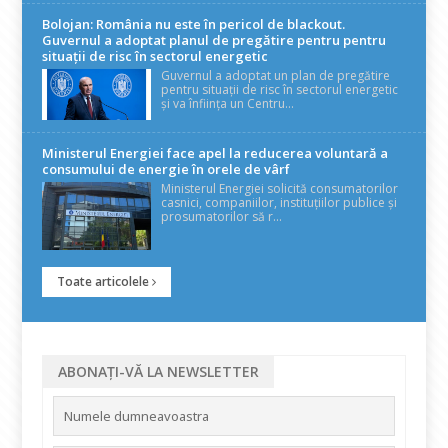
Bolojan: România nu este în pericol de blackout.
Guvernul a adoptat planul de pregătire pentru pentru
situații de risc în sectorul energetic
Guvernul a adoptat un plan de pregătire
pentru situații de risc în sectorul energetic
și va înființa un Centru...
Ministerul Energiei face apel la reducerea voluntară a
consumului de energie în orele de vârf
Ministerul Energiei solicită consumatorilor
casnici, companiilor, instituțiilor publice și
prosumatorilor să r...
Toate articolele
ABONAȚI-VĂ LA NEWSLETTER