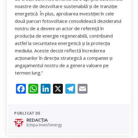
noastre de dezvoltare sustenabilă și de tranziție
energetică. În plus, aprobarea investiției în cele
două parcuri fotovoltaice consolidează dezideratul
nostru de a deveni un actor de referință în
producția de energie regenerabilă, contribuind
astfel la securitatea energetică și la protecția
mediului. Aceste decizii reflectă încrederea
acționarilor în direcția strategică a companiei și
angajamentul nostru de a genera valoare pe
termen lung.”
F
W
Li
X
T
E
ac
h
n
el
m
e
at
k
e
ai
PUBLICAT DE
b
s
e
gr
l
REDACȚIA
o
A
dI
a
Echipa InvesTenergy
o
p
n
m