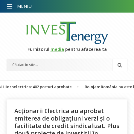
MENIU
Furnizorul
media
pentru afacerea ta
electrica: 402 posturi aprobate
Bolojan: România nu este în peri
Acționarii Electrica au aprobat
emiterea de obligațiuni verzi și o
facilitate de credit sindicalizat. Plus
două proiecte de investiții în