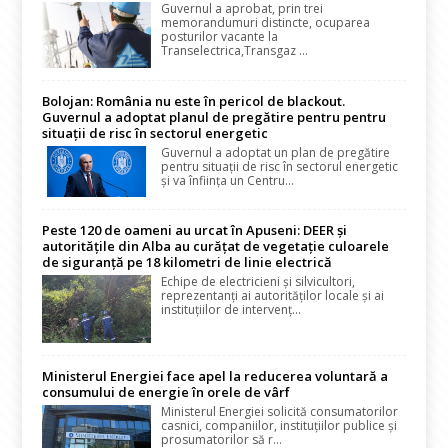
Guvernul a aprobat, prin trei
memorandumuri distincte, ocuparea
posturilor vacante la
Transelectrica,Transgaz ...
Bolojan: România nu este în pericol de blackout.
Guvernul a adoptat planul de pregătire pentru pentru
situații de risc în sectorul energetic
Guvernul a adoptat un plan de pregătire
pentru situații de risc în sectorul energetic
și va înființa un Centru...
Peste 120 de oameni au urcat în Apuseni: DEER și
autoritățile din Alba au curățat de vegetație culoarele
de siguranță pe 18 kilometri de linie electrică
Echipe de electricieni și silvicultori,
reprezentanți ai autorităților locale și ai
instituțiilor de intervenț...
Ministerul Energiei face apel la reducerea voluntară a
consumului de energie în orele de vârf
Ministerul Energiei solicită consumatorilor
casnici, companiilor, instituțiilor publice și
prosumatorilor să r...