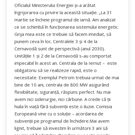
Oficialul Ministerului Energiei și-a arătat
îngrijorarea cu privire la această situație. „La 31
martie se încheie programul de iarnă. Am analizat
ce se schimbă în funcționarea sistemului energetic.
Grija mea este ce trebuie să facem imediat, să
punem ceva în loc. Centralele 3 și 4 de la
Cernavodă sunt de perspectivă (anul 2030).
Unitățile 1 și 2 de la Cernavodă s-au comportat
impecabil în acest an. Centrala de la Iernut – este
obligatoriu să se realizeze rapid, este o
necesitate. Exemplul Petrom trebuia urmat de mai
bine de 10 ani, centrala de 800 MW asigurând
flexibilitate, siguranță, răspuns perfect. Nu mai
avem nici siderurgie, nici cărbune. A crede că ții
huila în viață fără subvenții este o iluzie. Comisia
Europeană vine cu o soluție – acordarea de
subvenții pe programul de închidere.Mai avem
lignit, trebuie să investim în următorii 3 ani să