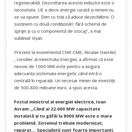
regenerabilă. Dezvoltarea acestei industrii este o
necesitate. UE a decis energie curată și nimeni nu
se va opune. Știm cu toții că aduce dezechilibre. O
susținem cu două condiționări: fără schemă de
sprijin și cu o componentă de stocaj”, a mai
subliniat Vișan.
Prezent la evenimentul CNR-CME, Niculae Havrileț
, consilier al ministrului Energiei, a afirmat că este
nevoie de 1000 MW este pentru a asigura
adecvanța sistemului energetic când intră o
centrală în reparații. Un necesar minim de investiții
de 500-800 milioane euro, a spus acesta.
Fostul ministrul al energiei electrice, Ioan
Avram: „Când ai 22.000 MW capacitate
instalată și tu gâfâi la 8000 MW este o mare
problemă. Sistemul trebuie modernizat,
reparat…
Specialiștii sunt foarte importanți.