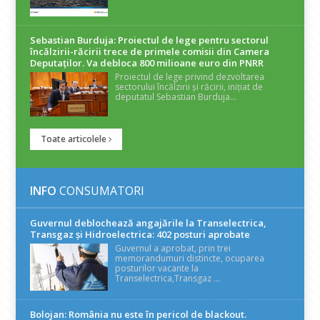
Sebastian Burduja: Proiectul de lege pentru sectorul
încălzirii-răcirii trece de primele comisii din Camera
Deputaților. Va debloca 800 milioane euro din PNRR
Proiectul de lege privind dezvoltarea
sectorului încălzirii și răcirii, inițiat de
deputatul Sebastian Burduja...
Toate articolele
INFO
CONSUMATORI
Guvernul deblochează angajările la Transelectrica,
Transgaz și Hidroelectrica: 402 posturi aprobate
Guvernul a aprobat, prin trei
memorandumuri distincte, ocuparea
posturilor vacante la
Transelectrica,Transgaz ...
Bolojan: România nu este în pericol de blackout.