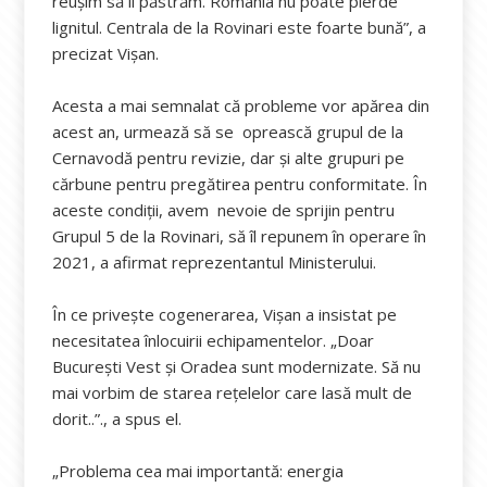
reușim să îl păstrăm. România nu poate pierde
lignitul. Centrala de la Rovinari este foarte bună”, a
precizat Vișan.
Acesta a mai semnalat că probleme vor apărea din
acest an, urmează să se oprească grupul de la
Cernavodă pentru revizie, dar și alte grupuri pe
cărbune pentru pregătirea pentru conformitate. În
aceste condiții, avem nevoie de sprijin pentru
Grupul 5 de la Rovinari, să îl repunem în operare în
2021, a afirmat reprezentantul Ministerului.
În ce privește cogenerarea, Vișan a insistat pe
necesitatea înlocuirii echipamentelor. „Doar
București Vest și Oradea sunt modernizate. Să nu
mai vorbim de starea rețelelor care lasă mult de
dorit..”., a spus el.
„Problema cea mai importantă: energia