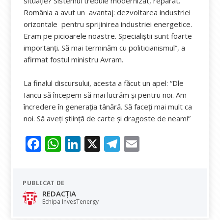
situație? Sistemul trebuie modernizat, reparat.
România a avut un avantaj: dezvoltarea industriei
orizontale pentru sprijinirea industriei energetice.
Eram pe picioarele noastre. Specialiștii sunt foarte
importanți. Să mai terminăm cu politicianismul”, a
afirmat fostul ministru Avram.
La finalul discursului, acesta a făcut un apel: “Dle
Iancu să începem să mai lucrăm și pentru noi. Am
încredere în generația tânără. Să faceți mai mult ca
noi. Să aveți știință de carte și dragoste de neam!”
F
W
Li
X
T
E
ac
h
n
el
m
e
at
k
e
ai
PUBLICAT DE
b
s
e
gr
l
REDACȚIA
o
A
dI
a
Echipa InvesTenergy