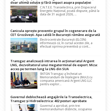
doar ultimă soluție și fără impact asupra populației
C.N.T.E.E. Transelectrica, prin Dispecerul
Energetic Național, poată dispune, până la
data de 31 august 2026, ...
Canicula oprește preventiv grupul în cogenerare de la
CET Grozăvești. Apa caldă în București rămâne asigurată
Electrocentrale București (ELCEN)
informează că, în cursul acestei zile, a
efectuat oprirea preventivă și cont...
Transgaz analizează intrarea în acționariatul Argent
LNG, dezvoltatorul unui megaterminal de export. Miza:
acces pe termen lung la LNG din SUA
SNTGN Transgaz a încheiat un
Memorandum de Înțelegere (MoU) cu
compania americană Argent LNG LLC
pentru explor...
Guvernul deblochează angajările la Transelectrica,
Transgaz și Hidroelectrica: 402 posturi aprobate
Guvernul a aprobat, prin trei
memorandumuri distincte, ocuparea