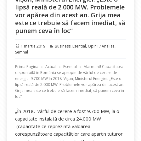
lipsă reală de 2.000 MW. Problemele
vor apărea din acest an. Grija mea
este ce trebuie să facem imediat, să
punem ceva în loc”
Publicat
Categorii
1 martie 2019
Business
,
Esential
,
Opinii / Analize
,
pe
Semnal
Prima Pagina
Actual
Esential
Alarmant! Capacitatea
disponibilă în România se apropie de vârful de cerere de
energie: 9.700 MW în 2018. Vișan, Ministerul Energiei: „Este o
lipsă reală de 2.000 MW. Problemele vor apărea din acest an.
Grija mea este ce trebuie să facem imediat, să punem ceva în
loc”
„În 2018, vârful de cerere a fost 9.700 MW, la o
capacitate instalată de circa 24.000 MW
(capacitate ce reprezintă valoarea
corespunzătoare capacităţilor care aparţin tuturor