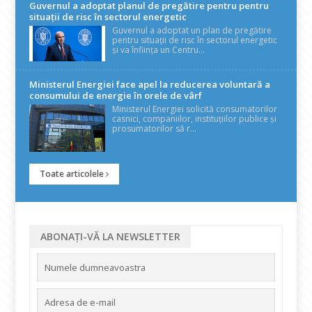
Guvernul a adoptat planul de pregătire pentru pentru
situații de risc în sectorul energetic
Guvernul a adoptat un plan de pregătire
pentru situații de risc în sectorul energetic
și va înființa un Centru...
Ministerul Energiei face apel la reducerea voluntară a
consumului de energie în orele de vârf
Ministerul Energiei solicită consumatorilor
casnici, companiilor, instituțiilor publice și
prosumatorilor să r...
Toate articolele
ABONAȚI-VĂ LA NEWSLETTER