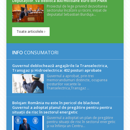
Deputaților. Va debloca 800 milioane euro din PNRR
Proiectul de lege privind dezvoltarea
sectorului încălzirii și răcirii, inițiat de
deputatul Sebastian Burduja...
Toate articolele
INFO
CONSUMATORI
Guvernul deblochează angajările la Transelectrica,
Transgaz și Hidroelectrica: 402 posturi aprobate
Guvernul a aprobat, prin trei
memorandumuri distincte, ocuparea
posturilor vacante la
Transelectrica,Transgaz ...
Bolojan: România nu este în pericol de blackout.
Guvernul a adoptat planul de pregătire pentru pentru
situații de risc în sectorul energetic
Guvernul a adoptat un plan de pregătire
pentru situații de risc în sectorul energetic
și va înființa un Centru...