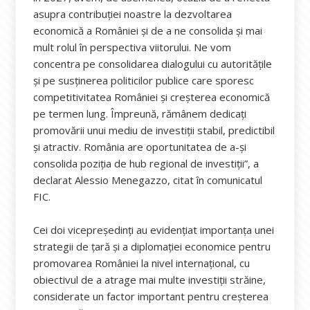
asupra contribuţiei noastre la dezvoltarea
economică a României şi de a ne consolida şi mai
mult rolul în perspectiva viitorului. Ne vom
concentra pe consolidarea dialogului cu autorităţile
şi pe susţinerea politicilor publice care sporesc
competitivitatea României şi creşterea economică
pe termen lung. Împreună, rămânem dedicaţi
promovării unui mediu de investiţii stabil, predictibil
şi atractiv. România are oportunitatea de a-şi
consolida poziţia de hub regional de investiţii”, a
declarat Alessio Menegazzo, citat în comunicatul
FIC.
Cei doi vicepreşedinţi au evidenţiat importanţa unei
strategii de ţară şi a diplomaţiei economice pentru
promovarea României la nivel internaţional, cu
obiectivul de a atrage mai multe investiţii străine,
considerate un factor important pentru creşterea