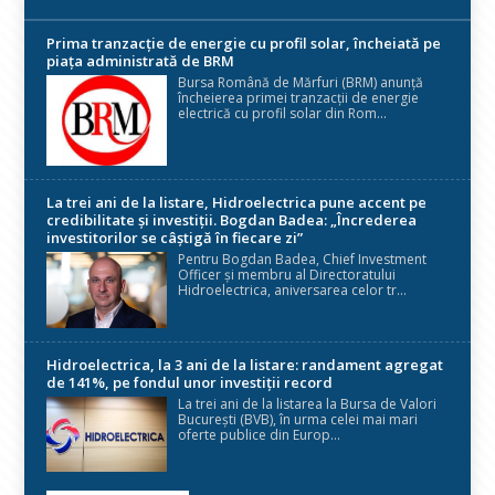
Prima tranzacție de energie cu profil solar, încheiată pe
piața administrată de BRM
Bursa Română de Mărfuri (BRM) anunță
încheierea primei tranzacții de energie
electrică cu profil solar din Rom...
La trei ani de la listare, Hidroelectrica pune accent pe
credibilitate și investiții. Bogdan Badea: „Încrederea
investitorilor se câștigă în fiecare zi”
Pentru Bogdan Badea, Chief Investment
Officer și membru al Directoratului
Hidroelectrica, aniversarea celor tr...
Hidroelectrica, la 3 ani de la listare: randament agregat
de 141%, pe fondul unor investiții record
La trei ani de la listarea la Bursa de Valori
București (BVB), în urma celei mai mari
oferte publice din Europ...