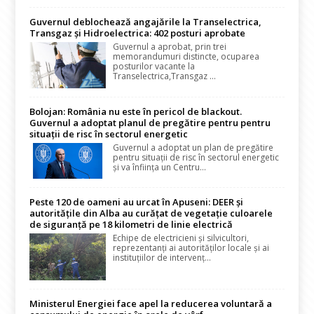
Guvernul deblochează angajările la Transelectrica,
Transgaz și Hidroelectrica: 402 posturi aprobate
Guvernul a aprobat, prin trei
memorandumuri distincte, ocuparea
posturilor vacante la
Transelectrica,Transgaz ...
Bolojan: România nu este în pericol de blackout.
Guvernul a adoptat planul de pregătire pentru pentru
situații de risc în sectorul energetic
Guvernul a adoptat un plan de pregătire
pentru situații de risc în sectorul energetic
și va înființa un Centru...
Peste 120 de oameni au urcat în Apuseni: DEER și
autoritățile din Alba au curățat de vegetație culoarele
de siguranță pe 18 kilometri de linie electrică
Echipe de electricieni și silvicultori,
reprezentanți ai autorităților locale și ai
instituțiilor de intervenț...
Ministerul Energiei face apel la reducerea voluntară a