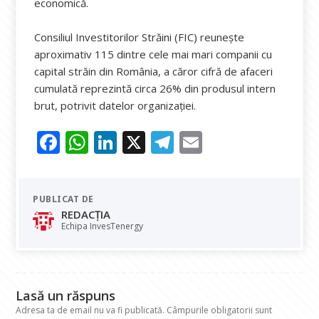
economică.
Consiliul Investitorilor Străini (FIC) reuneşte
aproximativ 115 dintre cele mai mari companii cu
capital străin din România, a căror cifră de afaceri
cumulată reprezintă circa 26% din produsul intern
brut, potrivit datelor organizaţiei.
F
W
Li
X
T
E
ac
h
n
el
m
e
at
k
e
ai
PUBLICAT DE
b
s
e
gr
l
REDACȚIA
o
A
dI
a
Echipa InvesTenergy
o
p
n
m
k
p
Lasă un răspuns
Adresa ta de email nu va fi publicată.
Câmpurile obligatorii sunt