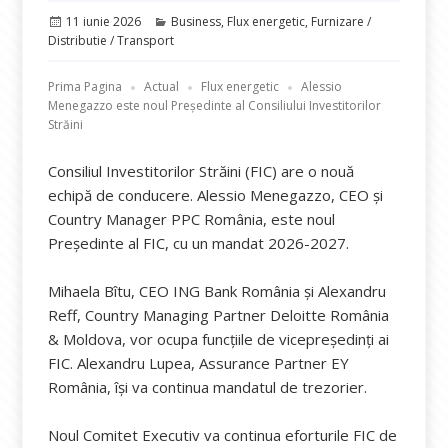
Publicat
Categorii
11 iunie 2026
Business
,
Flux energetic
,
Furnizare /
pe
Distributie / Transport
Prima Pagina
Actual
Flux energetic
Alessio
Menegazzo este noul Președinte al Consiliului Investitorilor
Străini
Consiliul Investitorilor Străini (FIC) are o nouă
echipă de conducere. Alessio Menegazzo, CEO şi
Country Manager PPC România, este noul
Președinte al FIC, cu un mandat 2026-2027.
Mihaela Bîtu, CEO ING Bank România şi Alexandru
Reff, Country Managing Partner Deloitte România
& Moldova, vor ocupa funcţiile de vicepreşedinţi ai
FIC. Alexandru Lupea, Assurance Partner EY
România, îşi va continua mandatul de trezorier.
Noul Comitet Executiv va continua eforturile FIC de