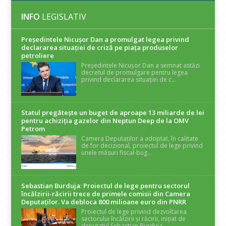
INFO
LEGISLATIV
Președintele Nicuşor Dan a promulgat legea privind
declararea situaţiei de criză pe piaţa produselor
petroliere
Președintele Nicușor Dan a semnat astăzi
decretul de promulgare pentru legea
privind declararea situației de c...
Statul pregătește un buget de aproape 13 miliarde de lei
pentru achiziția gazelor din Neptun Deep de la OMV
Petrom
Camera Deputaților a adoptat, în calitate
de for decizional, proiectul de lege privind
unele măsuri fiscal-bug...
Sebastian Burduja: Proiectul de lege pentru sectorul
încălzirii-răcirii trece de primele comisii din Camera
Deputaților. Va debloca 800 milioane euro din PNRR
Proiectul de lege privind dezvoltarea
sectorului încălzirii și răcirii, inițiat de
deputatul Sebastian Burduja...