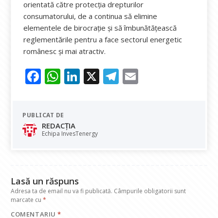
orientată către protecţia drepturilor
consumatorului, de a continua să elimine
elementele de birocrație și să îmbunătățească
reglementările pentru a face sectorul energetic
românesc și mai atractiv.
F
W
Li
X
T
E
ac
h
n
el
m
e
at
k
e
ai
PUBLICAT DE
b
s
e
gr
l
REDACȚIA
o
A
dI
a
Echipa InvesTenergy
o
p
n
m
k
p
Lasă un răspuns
Adresa ta de email nu va fi publicată.
Câmpurile obligatorii sunt
marcate cu
*
COMENTARIU
*