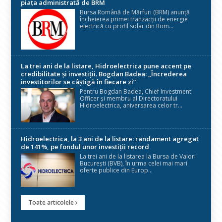
piața administrată de BRM
Bursa Română de Mărfuri (BRM) anunță
încheierea primei tranzacții de energie
electrică cu profil solar din Rom...
La trei ani de la listare, Hidroelectrica pune accent pe
credibilitate și investiții. Bogdan Badea: „Încrederea
investitorilor se câștigă în fiecare zi”
Pentru Bogdan Badea, Chief Investment
Officer și membru al Directoratului
Hidroelectrica, aniversarea celor tr...
Hidroelectrica, la 3 ani de la listare: randament agregat
de 141%, pe fondul unor investiții record
La trei ani de la listarea la Bursa de Valori
București (BVB), în urma celei mai mari
oferte publice din Europ...
Toate articolele