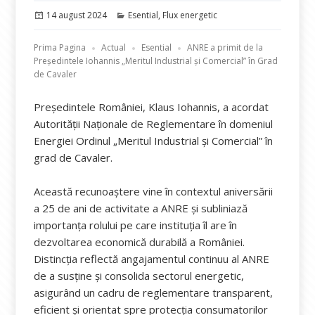
Publicat
Categorii
14 august 2024
Esential
,
Flux energetic
pe
Prima Pagina
Actual
Esential
ANRE a primit de la
Președintele Iohannis „Meritul Industrial și Comercial” în Grad
de Cavaler
Președintele României, Klaus Iohannis, a acordat
Autorității Naționale de Reglementare în domeniul
Energiei Ordinul „Meritul Industrial și Comercial” în
grad de Cavaler.
Această recunoaștere vine în contextul aniversării
a 25 de ani de activitate a ANRE și subliniază
importanța rolului pe care instituția îl are în
dezvoltarea economică durabilă a României.
Distincția reflectă angajamentul continuu al ANRE
de a susține și consolida sectorul energetic,
asigurând un cadru de reglementare transparent,
eficient și orientat spre protecția consumatorilor