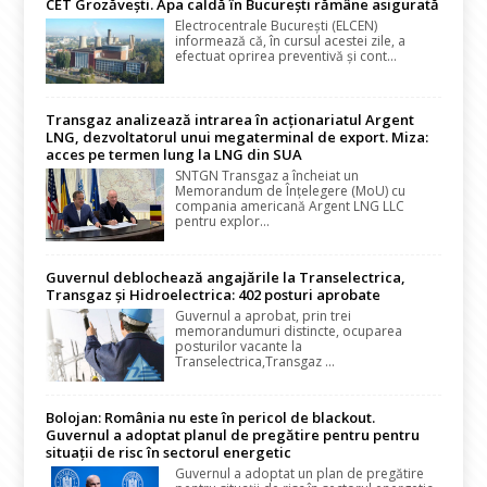
CET Grozăvești. Apa caldă în București rămâne asigurată
Electrocentrale București (ELCEN)
informează că, în cursul acestei zile, a
efectuat oprirea preventivă și cont...
Transgaz analizează intrarea în acționariatul Argent
LNG, dezvoltatorul unui megaterminal de export. Miza:
acces pe termen lung la LNG din SUA
SNTGN Transgaz a încheiat un
Memorandum de Înțelegere (MoU) cu
compania americană Argent LNG LLC
pentru explor...
Guvernul deblochează angajările la Transelectrica,
Transgaz și Hidroelectrica: 402 posturi aprobate
Guvernul a aprobat, prin trei
memorandumuri distincte, ocuparea
posturilor vacante la
Transelectrica,Transgaz ...
Bolojan: România nu este în pericol de blackout.
Guvernul a adoptat planul de pregătire pentru pentru
situații de risc în sectorul energetic
Guvernul a adoptat un plan de pregătire