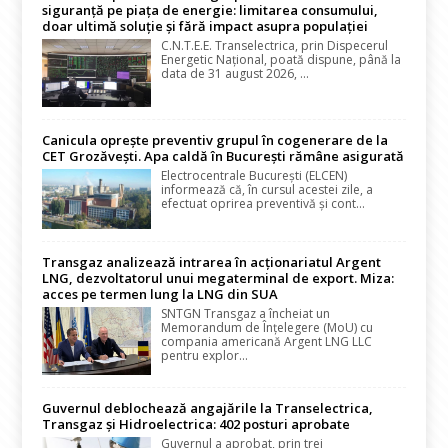
siguranță pe piața de energie: limitarea consumului,
doar ultimă soluție și fără impact asupra populației
C.N.T.E.E. Transelectrica, prin Dispecerul
Energetic Național, poată dispune, până la
data de 31 august 2026, ...
Canicula oprește preventiv grupul în cogenerare de la
CET Grozăvești. Apa caldă în București rămâne asigurată
Electrocentrale București (ELCEN)
informează că, în cursul acestei zile, a
efectuat oprirea preventivă și cont...
Transgaz analizează intrarea în acționariatul Argent
LNG, dezvoltatorul unui megaterminal de export. Miza:
acces pe termen lung la LNG din SUA
SNTGN Transgaz a încheiat un
Memorandum de Înțelegere (MoU) cu
compania americană Argent LNG LLC
pentru explor...
Guvernul deblochează angajările la Transelectrica,
Transgaz și Hidroelectrica: 402 posturi aprobate
Guvernul a aprobat, prin trei