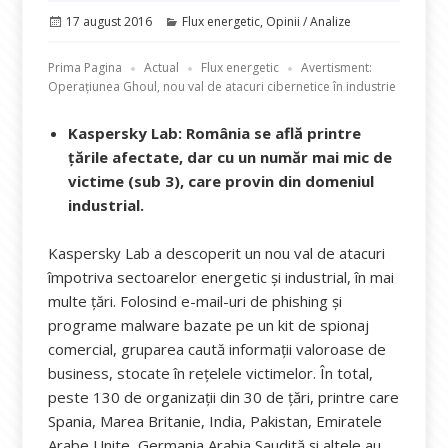
Publicat
Categorii
17 august 2016
Flux energetic
,
Opinii / Analize
pe
Prima Pagina
Actual
Flux energetic
Avertisment:
Operațiunea Ghoul, nou val de atacuri cibernetice în industrie
Kaspersky Lab: România se află printre
țările afectate, dar cu un număr mai mic de
victime (sub 3), care provin din domeniul
industrial.
Kaspersky Lab a descoperit un nou val de atacuri
împotriva sectoarelor energetic și industrial, în mai
multe țări. Folosind e-mail-uri de phishing și
programe malware bazate pe un kit de spionaj
comercial, gruparea caută informații valoroase de
business, stocate în rețelele victimelor. În total,
peste 130 de organizații din 30 de țări, printre care
Spania, Marea Britanie, India, Pakistan, Emiratele
Arabe Unite, Germania Arabia Saudită și altele au