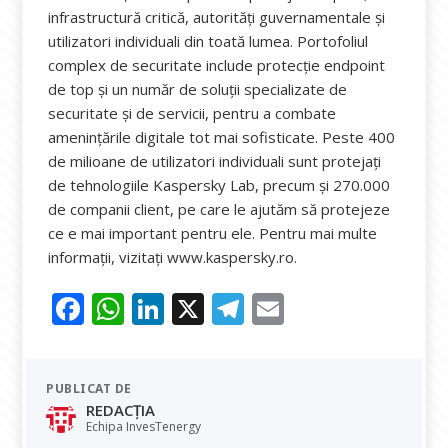
infrastructură critică, autorități guvernamentale și
utilizatori individuali din toată lumea. Portofoliul
complex de securitate include protecție endpoint
de top și un număr de soluții specializate de
securitate și de servicii, pentru a combate
amenințările digitale tot mai sofisticate. Peste 400
de milioane de utilizatori individuali sunt protejați
de tehnologiile Kaspersky Lab, precum și 270.000
de companii client, pe care le ajutăm să protejeze
ce e mai important pentru ele. Pentru mai multe
informații, vizitați www.kaspersky.ro.
F
W
Li
X
T
E
ac
h
n
el
m
e
at
k
e
ai
PUBLICAT DE
b
s
e
gr
l
REDACȚIA
o
A
dI
a
Echipa InvesTenergy