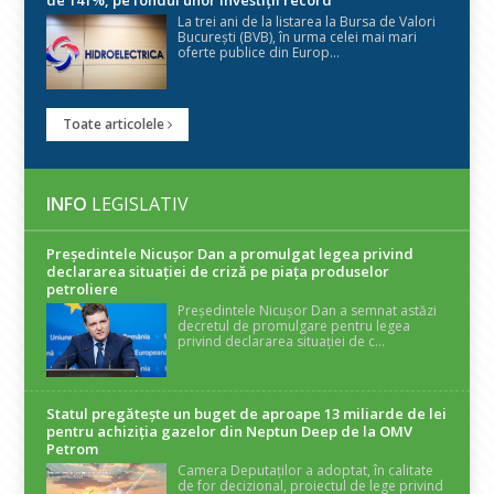
de 141%, pe fondul unor investiții record
La trei ani de la listarea la Bursa de Valori
București (BVB), în urma celei mai mari
oferte publice din Europ...
Toate articolele
INFO
LEGISLATIV
Președintele Nicuşor Dan a promulgat legea privind
declararea situaţiei de criză pe piaţa produselor
petroliere
Președintele Nicușor Dan a semnat astăzi
decretul de promulgare pentru legea
privind declararea situației de c...
Statul pregătește un buget de aproape 13 miliarde de lei
pentru achiziția gazelor din Neptun Deep de la OMV
Petrom
Camera Deputaților a adoptat, în calitate
de for decizional, proiectul de lege privind