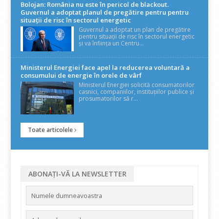
Bolojan: România nu este în pericol de blackout.
Guvernul a adoptat planul de pregătire pentru pentru
situații de risc în sectorul energetic
Guvernul a adoptat un plan de pregătire
pentru situații de risc în sectorul energetic
și va înființa un Centru...
Ministerul Energiei face apel la reducerea voluntară a
consumului de energie în orele de vârf
Ministerul Energiei solicită consumatorilor
casnici, companiilor, instituțiilor publice și
prosumatorilor să r...
Toate articolele
ABONAȚI-VĂ LA NEWSLETTER