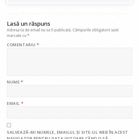
o
p
n
m
k
p
Lasă un răspuns
Adresa ta de email nu va fi publicată.
Câmpurile obligatorii sunt
marcate cu
*
COMENTARIU
*
NUME
*
EMAIL
*
SALVEAZĂ-MI NUMELE, EMAILUL ȘI SITE-UL WEB ÎN ACEST
NAVIGATOR PENTRU DATA VIITOARE CÂND O SĂ