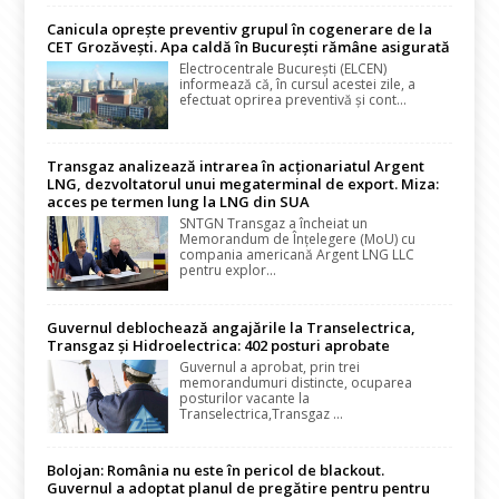
Canicula oprește preventiv grupul în cogenerare de la
CET Grozăvești. Apa caldă în București rămâne asigurată
Electrocentrale București (ELCEN)
informează că, în cursul acestei zile, a
efectuat oprirea preventivă și cont...
Transgaz analizează intrarea în acționariatul Argent
LNG, dezvoltatorul unui megaterminal de export. Miza:
acces pe termen lung la LNG din SUA
SNTGN Transgaz a încheiat un
Memorandum de Înțelegere (MoU) cu
compania americană Argent LNG LLC
pentru explor...
Guvernul deblochează angajările la Transelectrica,
Transgaz și Hidroelectrica: 402 posturi aprobate
Guvernul a aprobat, prin trei
memorandumuri distincte, ocuparea
posturilor vacante la
Transelectrica,Transgaz ...
Bolojan: România nu este în pericol de blackout.
Guvernul a adoptat planul de pregătire pentru pentru