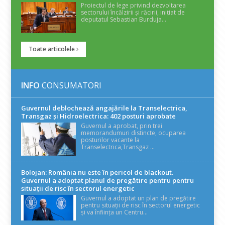
Proiectul de lege privind dezvoltarea
sectorului încălzirii și răcirii, inițiat de
deputatul Sebastian Burduja...
Toate articolele
INFO
CONSUMATORI
Guvernul deblochează angajările la Transelectrica,
Transgaz și Hidroelectrica: 402 posturi aprobate
Guvernul a aprobat, prin trei
memorandumuri distincte, ocuparea
posturilor vacante la
Transelectrica,Transgaz ...
Bolojan: România nu este în pericol de blackout.
Guvernul a adoptat planul de pregătire pentru pentru
situații de risc în sectorul energetic
Guvernul a adoptat un plan de pregătire
pentru situații de risc în sectorul energetic
și va înființa un Centru...