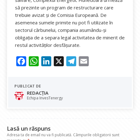
salvare, Complexul Energetic Hunedoara urmează
să prezinte un program de restructurare care
trebuie avizat și de Comisia Europeană. De
asemenea sumele primite nu pot fi utilizate în
sectorul cărbunelui, compania asumându-și
obligația de a separa legal activitatea de minerit de
restul activităților desfășurate.
F
W
Li
X
T
E
ac
h
n
el
m
e
at
k
e
ai
PUBLICAT DE
b
s
e
gr
l
REDACȚIA
o
A
dI
a
Echipa InvesTenergy
o
p
n
m
k
p
Lasă un răspuns
Adresa ta de email nu va fi publicată.
Câmpurile obligatorii sunt