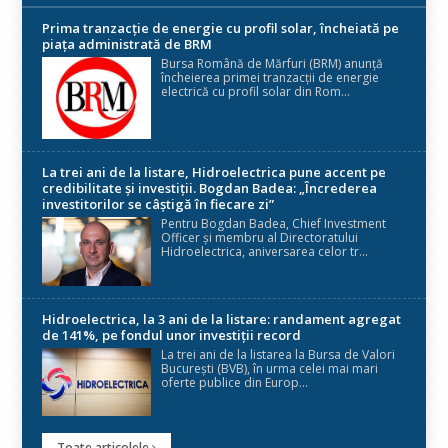
Prima tranzacție de energie cu profil solar, încheiată pe
piața administrată de BRM
Bursa Română de Mărfuri (BRM) anunță
încheierea primei tranzacții de energie
electrică cu profil solar din Rom...
La trei ani de la listare, Hidroelectrica pune accent pe
credibilitate și investiții. Bogdan Badea: „Încrederea
investitorilor se câștigă în fiecare zi”
Pentru Bogdan Badea, Chief Investment
Officer și membru al Directoratului
Hidroelectrica, aniversarea celor tr...
Hidroelectrica, la 3 ani de la listare: randament agregat
de 141%, pe fondul unor investiții record
La trei ani de la listarea la Bursa de Valori
București (BVB), în urma celei mai mari
oferte publice din Europ...
Toate articolele