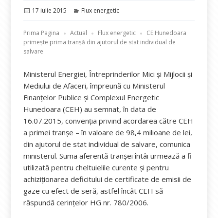
Publicat
Categorii
17 iulie 2015
Flux energetic
pe
Prima Pagina
Actual
Flux energetic
CE Hunedoara
primește prima tranșă din ajutorul de stat individual de
salvare
Ministerul Energiei, Întreprinderilor Mici și Mijlocii și
Mediului de Afaceri, împreună cu Ministerul
Finanțelor Publice și Complexul Energetic
Hunedoara (CEH) au semnat, în data de
16.07.2015, convenția privind acordarea către CEH
a primei tranșe – în valoare de 98,4 milioane de lei,
din ajutorul de stat individual de salvare, comunica
ministerul. Suma aferentă tranșei întâi urmează a fi
utilizată pentru cheltuielile curente și pentru
achiziționarea deficitului de certificate de emisii de
gaze cu efect de seră, astfel încât CEH să
răspundă cerințelor HG nr. 780/2006.