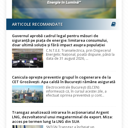
ARTICOLE RECOMANDATE
Guvernul aprobă cadrul legal pentru măsuri de
siguranță pe piața de energie: limitarea consumului,
doar ultimă soluție și fără impact asupra populației
C.N.T.E.E. Transelectrica, prin Dispecerul
Energetic Național, poată dispune, până la
data de 31 august 2026, ...
Canicula oprește preventiv grupul în cogenerare de la
CET Grozăvești. Apa caldă în București rămâne asigurată
Electrocentrale București (ELCEN)
informează că, în cursul acestei zile, a
efectuat oprirea preventivă și cont...
Transgaz analizează intrarea în acționariatul Argent
LNG, dezvoltatorul unui megaterminal de export. Miza:
acces pe termen lung la LNG din SUA
SNTGN Transgaz a încheiat un