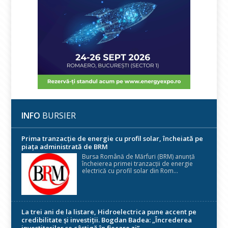
INFO
BURSIER
Prima tranzacție de energie cu profil solar, încheiată pe
piața administrată de BRM
Bursa Română de Mărfuri (BRM) anunță
încheierea primei tranzacții de energie
electrică cu profil solar din Rom...
La trei ani de la listare, Hidroelectrica pune accent pe
credibilitate și investiții. Bogdan Badea: „Încrederea
investitorilor se câștigă în fiecare zi”