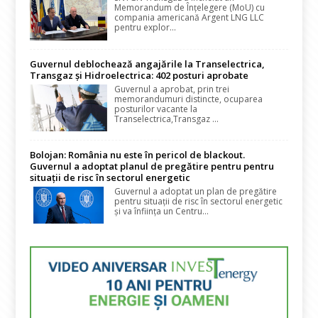
Memorandum de Înțelegere (MoU) cu
compania americană Argent LNG LLC
pentru explor...
Guvernul deblochează angajările la Transelectrica,
Transgaz și Hidroelectrica: 402 posturi aprobate
Guvernul a aprobat, prin trei
memorandumuri distincte, ocuparea
posturilor vacante la
Transelectrica,Transgaz ...
Bolojan: România nu este în pericol de blackout.
Guvernul a adoptat planul de pregătire pentru pentru
situații de risc în sectorul energetic
Guvernul a adoptat un plan de pregătire
pentru situații de risc în sectorul energetic
și va înființa un Centru...