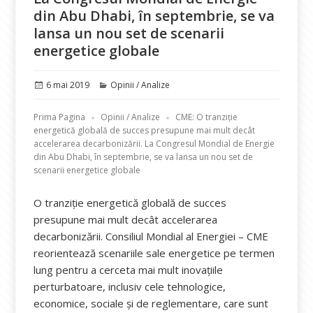
din Abu Dhabi, în septembrie, se va
lansa un nou set de scenarii
energetice globale
Publicat
Categorii
6 mai 2019
Opinii / Analize
pe
Prima Pagina
Opinii / Analize
CME: O tranziție
energetică globală de succes presupune mai mult decât
accelerarea decarbonizării. La Congresul Mondial de Energie
din Abu Dhabi, în septembrie, se va lansa un nou set de
scenarii energetice globale
O tranziție energetică globală de succes
presupune mai mult decât accelerarea
decarbonizării. Consiliul Mondial al Energiei – CME
reorientează scenariile sale energetice pe termen
lung pentru a cerceta mai mult inovațiile
perturbatoare, inclusiv cele tehnologice,
economice, sociale și de reglementare, care sunt