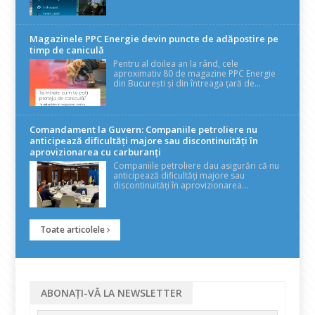
Magazinele PPC Energie devin puncte de adăpostire pe
timp de caniculă
Pentru al doilea an la rând, cele
aproximativ 80 de magazine PPC Energie
din București și din întreaga țară de...
Comandament la Guvern: Companiile petroliere nu
anticipează dificultăți majore sau discontinuități în
aprovizionarea cu carburanți
Companiile petroliere dau asigurări că nu
anticipează dificultăți majore sau
discontinuități în aprovizionarea...
Toate articolele
ABONAȚI-VĂ LA NEWSLETTER