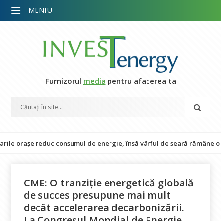
MENIU
Furnizorul
media
pentru afacerea ta
orașe reduc consumul de energie, însă vârful de seară rămâne o provoc
CME: O tranziție energetică globală
de succes presupune mai mult
decât accelerarea decarbonizării.
La Congresul Mondial de Energie