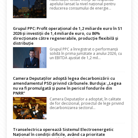
apelului lansat la nivel național pentru
reducerea consumului de energie...
Grupul PPC: Profit operațional de 1,2 miliarde euro în S1
2026 și investiții de 1,4 miliarde euro, cu 86%
direcționate către regenerabile, producție flexibilă și
distribuție
Grupul PPC a înregistrat o performanță
solidă în prima jumătate a anului 2026, cu
un EBITDA ajustat de 1,2 mil...
Camera Deputaților adoptă legea decarbonizării cu
amendamentul PSD privind cărbunele. Burduja: „Legea
nu va fi promulgată și pune în pericol fondurile din
PNRR”
Camera Deputaților a adoptat, în calitate
de for decizional, proiectul de lege privind
decarbonizarea sectorul...
Transelectrica operează Sistemul Electroenergetic
Național în condiții dificile, având ca prioritate