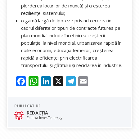
pierderea locurilor de muncă) și creșterea
rezilienței sistemului;
o gamă largă de ipoteze privind cererea în
cadrul diferitelor tipuri de contracte futures pe
plan mondial include încetinirea creșterii
populației la nivel mondial, urbanizarea rapidă în
noile economii, educația femeilor, creșterea
rapidă a eficienței prin electrificarea
transportului și gătitului și reciclarea în industrie.
F
W
Li
X
T
E
ac
h
n
el
m
e
at
k
e
ai
PUBLICAT DE
b
s
e
gr
l
REDACȚIA
o
A
dI
a
Echipa InvesTenergy
o
p
n
m