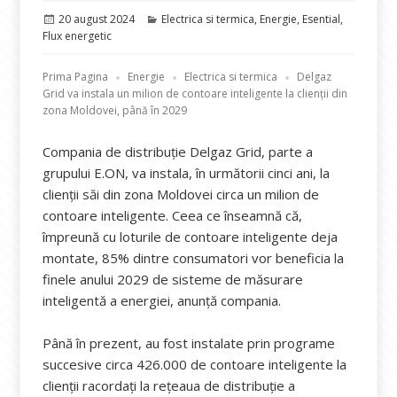
Publicat
Categorii
20 august 2024
Electrica si termica
,
Energie
,
Esential
,
pe
Flux energetic
Prima Pagina
Energie
Electrica si termica
Delgaz
Grid va instala un milion de contoare inteligente la clienții din
zona Moldovei, până în 2029
Compania de distribuție Delgaz Grid, parte a
grupului E.ON, va instala, în următorii cinci ani, la
clienții săi din zona Moldovei circa un milion de
contoare inteligente. Ceea ce înseamnă că,
împreună cu loturile de contoare inteligente deja
montate, 85% dintre consumatori vor beneficia la
finele anului 2029 de sisteme de măsurare
inteligentă a energiei, anunță compania.
Până în prezent, au fost instalate prin programe
succesive circa 426.000 de contoare inteligente la
clienții racordați la rețeaua de distribuție a