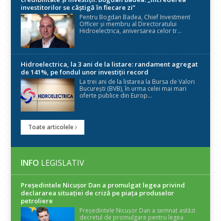
investitorilor se câștigă în fiecare zi”
Pentru Bogdan Badea, Chief Investment
Officer și membru al Directoratului
Hidroelectrica, aniversarea celor tr...
Hidroelectrica, la 3 ani de la listare: randament agregat
de 141%, pe fondul unor investiții record
La trei ani de la listarea la Bursa de Valori
București (BVB), în urma celei mai mari
oferte publice din Europ...
Toate articolele
INFO
LEGISLATIV
Președintele Nicuşor Dan a promulgat legea privind
declararea situaţiei de criză pe piaţa produselor
petroliere
Președintele Nicușor Dan a semnat astăzi
decretul de promulgare pentru legea