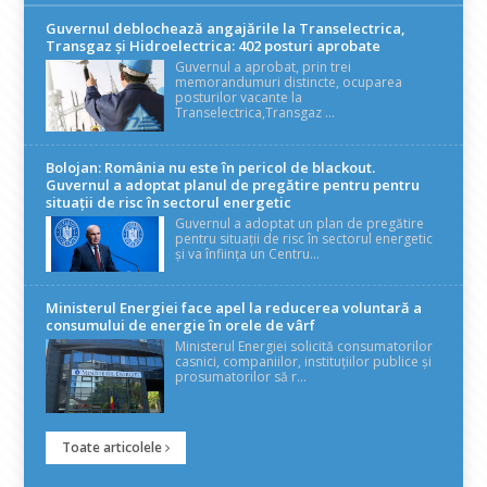
Guvernul deblochează angajările la Transelectrica,
Transgaz și Hidroelectrica: 402 posturi aprobate
Guvernul a aprobat, prin trei
memorandumuri distincte, ocuparea
posturilor vacante la
Transelectrica,Transgaz ...
Bolojan: România nu este în pericol de blackout.
Guvernul a adoptat planul de pregătire pentru pentru
situații de risc în sectorul energetic
Guvernul a adoptat un plan de pregătire
pentru situații de risc în sectorul energetic
și va înființa un Centru...
Ministerul Energiei face apel la reducerea voluntară a
consumului de energie în orele de vârf
Ministerul Energiei solicită consumatorilor
casnici, companiilor, instituțiilor publice și
prosumatorilor să r...
Toate articolele