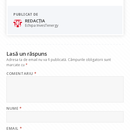
ac
h
n
el
m
e
at
k
e
ai
PUBLICAT DE
b
s
e
gr
l
REDACȚIA
o
A
dI
a
Echipa InvesTenergy
o
p
n
m
k
p
Lasă un răspuns
Adresa ta de email nu va fi publicată.
Câmpurile obligatorii sunt
marcate cu
*
COMENTARIU
*
NUME
*
EMAIL
*