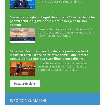
privind declararea situației de c...
Statul pregătește un buget de aproape 13 miliarde de lei
pentru achiziția gazelor din Neptun Deep de la OMV
Petrom
Camera Deputaților a adoptat, în calitate
de for decizional, proiectul de lege privind
unele măsuri fiscal-bug...
Sebastian Burduja: Proiectul de lege pentru sectorul
încălzirii-răcirii trece de primele comisii din Camera
Deputaților. Va debloca 800 milioane euro din PNRR
Proiectul de lege privind dezvoltarea
sectorului încălzirii și răcirii, inițiat de
deputatul Sebastian Burduja...
Toate articolele
INFO
CONSUMATORI