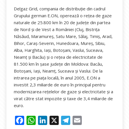
Delgaz Grid, compania de distribuție din cadrul
Grupului german E.ON, operează o reţea de gaze
naturale de 25.800 km în 20 de judeţe din partea
de Nord şi de Vest a României (Cluj, Bistrița
Năsăud, Maramureș, Satu Mare, Sălaj, Timiș, Arad,
Bihor, Caraș-Severin, Hunedoara, Mureș, Sibiu,
Alba, Harghita, Iași, Botoșani, Vaslui, Suceava,
Neamț şi Bacău) şi o reţea de electricitate de
81.500 km în şase judeţe din Moldova: Bacău,
Botoşani, Iaşi, Neamţ, Suceava şi Vaslui. De la
intrarea pe piaţa locală, în anul 2005, E.ON a
investit 2,3 miliarde de euro în principal pentru
modernizarea reţelelor de gaze şi electricitate şi a
virat către stat impozite şi taxe de 3,4 miliarde de
euro.
F
W
Li
X
T
E