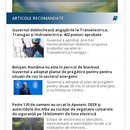
ARTICOLE RECOMANDATE
Guvernul deblochează angajările la Transelectrica,
Transgaz și Hidroelectrica: 402 posturi aprobate
Guvernul a aprobat, prin trei
memorandumuri distincte, ocuparea
posturilor vacante la
Transelectrica,Transgaz ...
Bolojan: România nu este în pericol de blackout.
Guvernul a adoptat planul de pregătire pentru pentru
situații de risc în sectorul energetic
Guvernul a adoptat un plan de pregătire
pentru situații de risc în sectorul energetic
și va înființa un Centru...
Peste 120 de oameni au urcat în Apuseni: DEER și
autoritățile din Alba au curățat de vegetație culoarele
de siguranță pe 18 kilometri de linie electrică
Echipe de electricieni și silvicultori,
reprezentanți ai autorităților locale și ai
instituțiilor de intervenț...