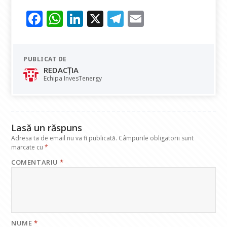
F
W
Li
X
T
E
ac
h
n
el
m
e
at
k
e
ai
PUBLICAT DE
b
s
e
gr
l
REDACȚIA
o
A
dI
a
Echipa InvesTenergy
o
p
n
m
k
p
Lasă un răspuns
Adresa ta de email nu va fi publicată.
Câmpurile obligatorii sunt
marcate cu
*
COMENTARIU
*
NUME
*