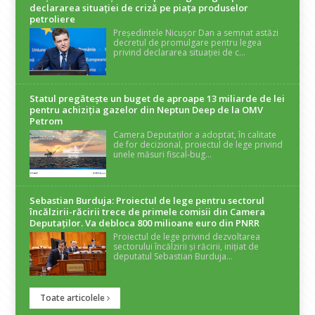
declararea situaţiei de criză pe piaţa produselor
petroliere
Președintele Nicușor Dan a semnat astăzi
decretul de promulgare pentru legea
privind declararea situației de c...
Statul pregătește un buget de aproape 13 miliarde de lei
pentru achiziția gazelor din Neptun Deep de la OMV
Petrom
Camera Deputaților a adoptat, în calitate
de for decizional, proiectul de lege privind
unele măsuri fiscal-bug...
Sebastian Burduja: Proiectul de lege pentru sectorul
încălzirii-răcirii trece de primele comisii din Camera
Deputaților. Va debloca 800 milioane euro din PNRR
Proiectul de lege privind dezvoltarea
sectorului încălzirii și răcirii, inițiat de
deputatul Sebastian Burduja...
Toate articolele