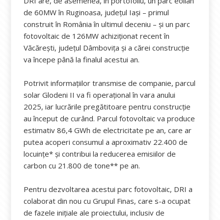
DRI are, de asemenea, în portofoliu, un parc eolian
de 60MW în Ruginoasa, județul Iași – primul
construit în România în ultimul deceniu – și un parc
fotovoltaic de 126MW achiziționat recent în
Văcărești, județul Dâmbovița și a cărei construcție
va începe până la finalul acestui an.
Potrivit informațiilor transmise de companie, parcul
solar Glodeni II va fi operațional în vara anului
2025, iar lucrările pregătitoare pentru construcție
au început de curând. Parcul fotovoltaic va produce
estimativ 86,4 GWh de electricitate pe an, care ar
putea acoperi consumul a aproximativ 22.400 de
locuințe* și contribui la reducerea emisiilor de
carbon cu 21.800 de tone** pe an.
Pentru dezvoltarea acestui parc fotovoltaic, DRI a
colaborat din nou cu Grupul Finas, care s-a ocupat
de fazele inițiale ale proiectului, inclusiv de