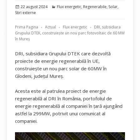
Publicat
Categorii
22 august 2024
Flux energetic
,
Regenerabile
,
Solar
,
pe
Stiri externe
Prima Pagina
Actual
Flux energetic
DRI, subsidiara
Grupului DTEK, construiește un nou parc fotovoltaic de 60 MW
în Mureș
DRI, subsidiara Grupului DTEK care dezvoltă
proiecte de energie regenerabilă în UE,
construiește un nou parc solar de 60MW în
Glodeni, județul Mureș.
Acesta este al patrulea proiect de energie
regenerabilă al DRI în România, portofoliul de
energie regenerabilă al companiei în țară ajungând
astfel la 299MW, potrivit unui comunicat al
companiei.