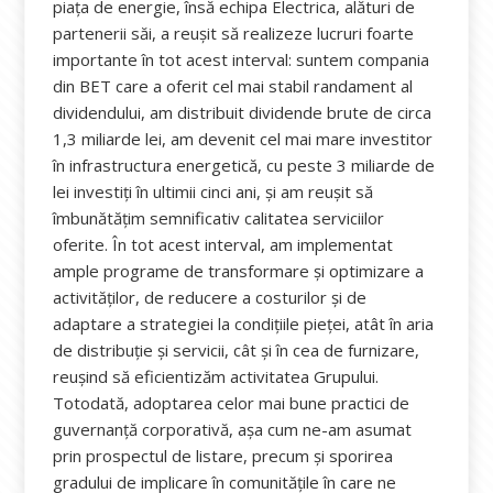
piața de energie, însă echipa Electrica, alături de
partenerii săi, a reușit să realizeze lucruri foarte
importante în tot acest interval: suntem compania
din BET care a oferit cel mai stabil randament al
dividendului, am distribuit dividende brute de circa
1,3 miliarde lei, am devenit cel mai mare investitor
în infrastructura energetică, cu peste 3 miliarde de
lei investiți în ultimii cinci ani, și am reușit să
îmbunătățim semnificativ calitatea serviciilor
oferite. În tot acest interval, am implementat
ample programe de transformare și optimizare a
activităţilor, de reducere a costurilor și de
adaptare a strategiei la condițiile pieței, atât în aria
de distribuţie și servicii, cât și în cea de furnizare,
reușind să eficientizăm activitatea Grupului.
Totodată, adoptarea celor mai bune practici de
guvernanță corporativă, așa cum ne-am asumat
prin prospectul de listare, precum și sporirea
gradului de implicare în comunitățile în care ne