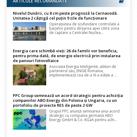
ARTICOLE RECOMANDATE
Nivelul Dunării, cu 8 cm peste prognoză la Cernavodă.
Unitatea 2 câștigă cel puțin 9 zile de funcționare
Operațiunea de scufundare controlată a
barjelor pentru dirijarea apei către zona
de captare a Centralei Nuclea...
Energia care schimbă vieți: 26 de familii vor beneficia,
pentru prima dată, de energie electrică prin instalarea
de panouri fotovoltaice
Asociația Energia Inteligentă, alături de
partenerul său, ENGIE Romania,
implementează cea de-a XI-a ediție a ...
PPC Group semnează un acord strategic pentru achiziția
companiilor ABO Energy din Polonia și Ungaria, cu un
portofoliu de proiecte RES de peste 2 GW
Grupul PPC anunță semnarea unui acord
strategic cu compania germană ABO
Energy GmbH & Co. KGaA pentru achi...