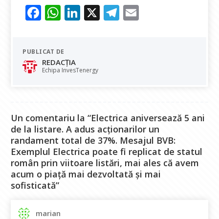
F
W
Li
X
T
E
ac
h
n
el
m
e
at
k
e
ai
PUBLICAT DE
b
s
e
gr
l
REDACȚIA
o
A
dI
a
Echipa InvesTenergy
o
p
n
m
k
p
Un comentariu la “Electrica aniversează 5 ani
de la listare. A adus acționarilor un
randament total de 37%. Mesajul BVB:
Exemplul Electrica poate fi replicat de statul
român prin viitoare listări, mai ales că avem
acum o piață mai dezvoltată și mai
sofisticată”
marian
spune: