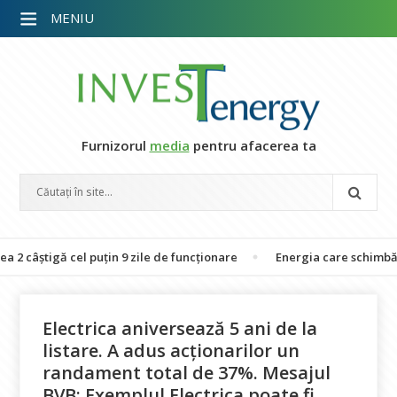
MENIU
Furnizorul
media
pentru afacerea ta
ă cel puțin 9 zile de funcționare
Energia care schimbă vieți: 26 d
Electrica aniversează 5 ani de la
listare. A adus acționarilor un
randament total de 37%. Mesajul
BVB: Exemplul Electrica poate fi