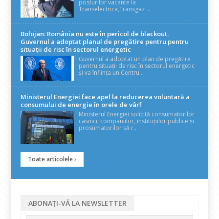
posturilor vacante la
Transelectrica,Transgaz ...
Bolojan: România nu este în pericol de blackout.
Guvernul a adoptat planul de pregătire pentru pentru
situații de risc în sectorul energetic
Guvernul a adoptat un plan de pregătire
pentru situații de risc în sectorul energetic
și va înființa un Centru...
Ministerul Energiei face apel la reducerea voluntară a
consumului de energie în orele de vârf
Ministerul Energiei solicită consumatorilor
casnici, companiilor, instituțiilor publice și
prosumatorilor să r...
Toate articolele
ABONAȚI-VĂ LA NEWSLETTER