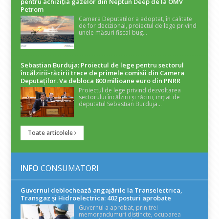
pentru achiziția gazelor din Neptun Deep de la OMV
Petrom
Camera Deputaților a adoptat, în calitate
de for decizional, proiectul de lege privind
unele măsuri fiscal-bug...
Sebastian Burduja: Proiectul de lege pentru sectorul
încălzirii-răcirii trece de primele comisii din Camera
Deputaților. Va debloca 800 milioane euro din PNRR
Proiectul de lege privind dezvoltarea
sectorului încălzirii și răcirii, inițiat de
deputatul Sebastian Burduja...
Toate articolele
INFO
CONSUMATORI
Guvernul deblochează angajările la Transelectrica,
Transgaz și Hidroelectrica: 402 posturi aprobate
Guvernul a aprobat, prin trei
memorandumuri distincte, ocuparea