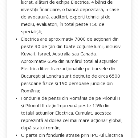
lucrat, alături de echipa Electrica, 4 bănci de
investiții financiare, o bancă depozitară, 5 case
de avocatură, auditori, experți tehnici și de
mediu, evaluatori, în total peste 150 de
specialiști;
Electrica are aproximativ 7000 de acționari din
peste 30 de țări din toate colțurile lumii, inclusiv
Kuwait, Israel, Australia sau Canada.
Aproximativ 65% din numărul total al acțiunilor
Electrica liber tranzacționabile pe bursele din
București și Londra sunt deținute de circa 6500
persoane fizice și 190 persoane juridice din
România;
Fondurile de pensii din România de pe Pilonul II
și Pilonul III dețin împreună peste 15% din
totalul acțiunilor Electrica. Cumulat, acestea
reprezintă al doilea cel mai mare acționar global,
după statul român;
O parte din fondurile atrase prin IPO-ul Electrica