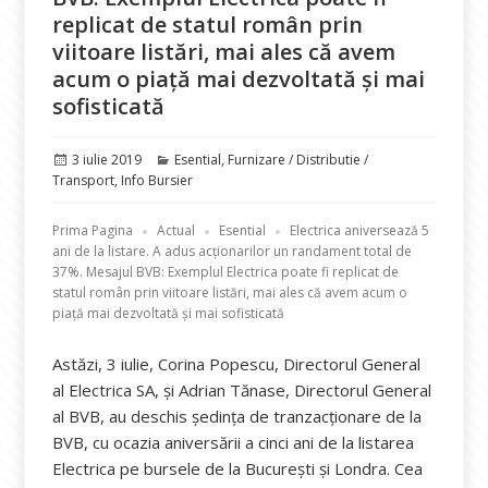
replicat de statul român prin
viitoare listări, mai ales că avem
acum o piață mai dezvoltată și mai
sofisticată
Publicat
Categorii
3 iulie 2019
Esential
,
Furnizare / Distributie /
pe
Transport
,
Info Bursier
Prima Pagina
Actual
Esential
Electrica aniversează 5
ani de la listare. A adus acționarilor un randament total de
37%. Mesajul BVB: Exemplul Electrica poate fi replicat de
statul român prin viitoare listări, mai ales că avem acum o
piață mai dezvoltată și mai sofisticată
Astăzi, 3 iulie, Corina Popescu, Directorul General
al Electrica SA, și Adrian Tănase, Directorul General
al BVB, au deschis ședința de tranzacționare de la
BVB, cu ocazia aniversării a cinci ani de la listarea
Electrica pe bursele de la București și Londra. Cea