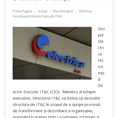
pe
Prima Pagina
Actual
Flux energetic
Electrica
recrutează Director Executiv IT&C
Gru
pul
Ele
ctri
ca
rec
rut
eaz
ă
Dir
ector Executiv IT&C (CIO). “Membru al echipei
executive, Directorul IT&C va trebui să dezvolte
structura de IT&C în scopul de a sprijini procesul
de transformare și dezvoltare a organizației,
acționând în acelasi timp ca partener strategic și