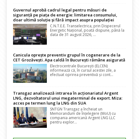
Guvernul aprobă cadrul legal pentru măsuri de
siguranță pe piața de energie: limitarea consumului,
doar ultimă soluție și fără impact asupra populației
C.N.T.E.E. Transelectrica, prin Dispecerul
Energetic Național, poată dispune, până la
data de 31 august 2026, ...
Canicula oprește preventiv grupul în cogenerare de la
CET Grozăvești. Apa caldă în București rămâne asigurată
Electrocentrale București (ELCEN)
informează că, în cursul acestei zile, a
efectuat oprirea preventivă și cont...
Transgaz analizează intrarea în acționariatul Argent
LNG, dezvoltatorul unui megaterminal de export. Miza:
acces pe termen lung la LNG din SUA
SNTGN Transgaz a încheiat un
Memorandum de Înțelegere (MoU) cu
compania americană Argent LNG LLC
pentru explor...