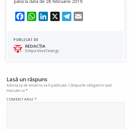
până la data de 28 februarie 2019.
F
W
Li
X
T
E
ac
h
n
el
m
e
at
k
e
ai
PUBLICAT DE
b
s
e
gr
l
REDACȚIA
o
A
dI
a
Echipa InvesTenergy
o
p
n
m
k
p
Lasă un răspuns
Adresa ta de email nu va fi publicată.
Câmpurile obligatorii sunt
marcate cu
*
COMENTARIU
*