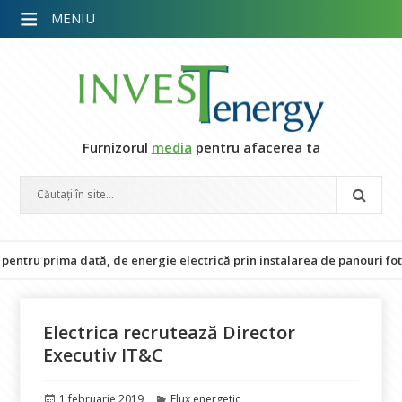
MENIU
Furnizorul
media
pentru afacerea ta
ru prima dată, de energie electrică prin instalarea de panouri fotovolt
Electrica recrutează Director
Executiv IT&C
Publicat
Categorii
1 februarie 2019
Flux energetic