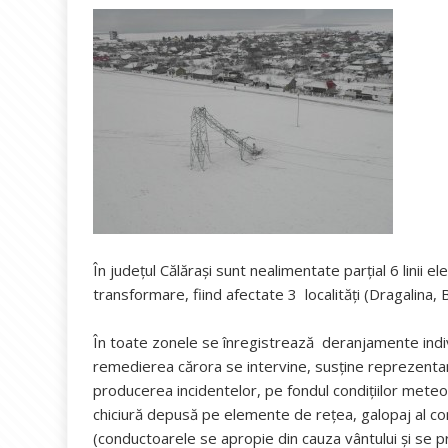
În judeţul Călăraşi sunt nealimentate parțial 6 linii
transformare, fiind afectate 3 localităţi (Dragalin
În toate zonele se înregistrează deranjamente indiv
remedierea cărora se intervine, susține reprezentanț
producerea incidentelor, pe fondul condiţiilor meteo 
chiciură depusă pe elemente de reţea, galopaj al c
(conductoarele se apropie din cauza vântului şi se p