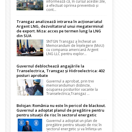
informează că, în cursul acestei zile,
a efectuat oprirea preventivă și
cont...
Transgaz analizează intrarea în acționariatul
Argent LNG, dezvoltatorul unui megaterminal
de export. Miza: acces pe termen lung la LNG
din SUA
SNTGN Transgaz a încheiat un
Memorandum de Înțelegere (MoU)
cu compania americană Argent
LNG LLC pentru explor...
Guvernul deblochează angajările la
Transelectrica, Transgaz și Hidroelectrica: 402
posturi aprobate
Guvernul a aprobat, prin trei
memorandumuri distincte,
ocuparea posturilor vacante la
Transelectrica,Transgaz ...
Bolojan: România nu este în pericol de blackout.
Guvernul a adoptat planul de pregătire pentru
pentru situații de risc în sectorul energetic
Guvernul a adoptat un plan de
pregătire pentru situații de risc în
sectorul energetic și va înființa un