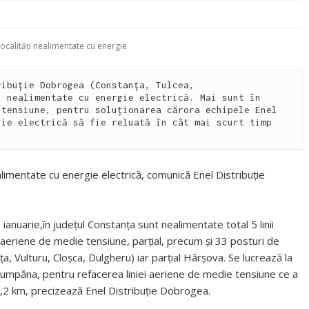
localități nealimentate cu energie
ibuție Dobrogea (Constanța, Tulcea, 
 nealimentate cu energie electrică. Mai sunt în 
tensiune, pentru soluționarea cărora echipele Enel 
ie electrică să fie reluată în cât mai scurt timp 
t alimentate cu energie electrică, comunică Enel Distribuție
9 ianuarie,în judeţul Constanța sunt nealimentate total 5 linii
e aeriene de medie tensiune, parţial, precum şi 33 posturi de
ița, Vulturu, Cloșca, Dulgheru) iar parțial Hârșova. Se lucrează la
 Cumpăna, pentru refacerea liniei aeriene de medie tensiune ce a
1,2 km, precizează Enel Distribuție Dobrogea.