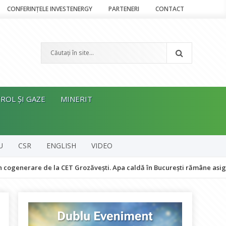
CONFERINȚELE INVESTENERGY
PARTENERI
CONTACT
ROL ȘI GAZE
MINERIT
U
CSR
ENGLISH
VIDEO
re de la CET Grozăvești. Apa caldă în București rămâne asigurată