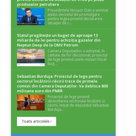
produselor petroliere
Președintele Nicușor Dan a semnat
astăzi decretul de promulgare
pentru legea privind declararea
situației de c...
Statul pregătește un buget de aproape 13
miliarde de lei pentru achiziția gazelor din
Neptun Deep de la OMV Petrom
Camera Deputaților a adoptat, în
calitate de for decizional, proiectul
de lege privind unele măsuri fiscal-
bug...
Sebastian Burduja: Proiectul de lege pentru
sectorul încălzirii-răcirii trece de primele
comisii din Camera Deputaților. Va debloca 800
milioane euro din PNRR
Proiectul de lege privind
dezvoltarea sectorului încălzirii și
răcirii, inițiat de deputatul Sebastian
Burduja...
Toate articolele