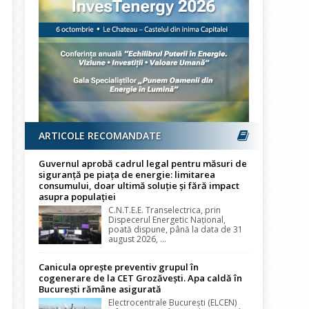
ARTICOLE RECOMANDATE
Guvernul aprobă cadrul legal pentru măsuri de
siguranță pe piața de energie: limitarea
consumului, doar ultimă soluție și fără impact
asupra populației
C.N.T.E.E. Transelectrica, prin
Dispecerul Energetic Național,
poată dispune, până la data de 31
august 2026, ...
Canicula oprește preventiv grupul în
cogenerare de la CET Grozăvești. Apa caldă în
București rămâne asigurată
Electrocentrale București (ELCEN)