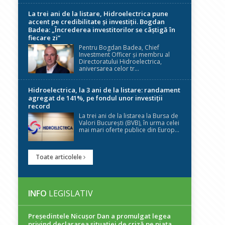
La trei ani de la listare, Hidroelectrica pune
accent pe credibilitate și investiții. Bogdan
Badea: „Încrederea investitorilor se câștigă în
fiecare zi”
Pentru Bogdan Badea, Chief
Investment Officer și membru al
Directoratului Hidroelectrica,
aniversarea celor tr...
Hidroelectrica, la 3 ani de la listare: randament
agregat de 141%, pe fondul unor investiții
record
La trei ani de la listarea la Bursa de
Valori București (BVB), în urma celei
mai mari oferte publice din Europ...
Toate articolele
INFO
LEGISLATIV
Președintele Nicuşor Dan a promulgat legea
privind declararea situaţiei de criză pe piaţa