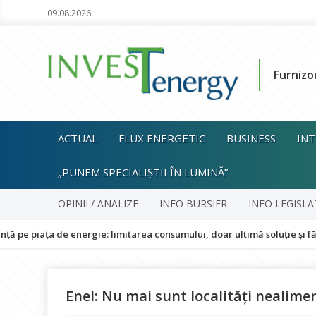
09.08.2026
Furnizo
ACTUAL
FLUX ENERGETIC
BUSINESS
INT
„PUNEM SPECIALIȘTII ÎN LUMINĂ”
OPINII / ANALIZE
INFO BURSIER
INFO LEGISLA
 de energie: limitarea consumului, doar ultimă soluție și fără impact
Enel: Nu mai sunt localități nealime