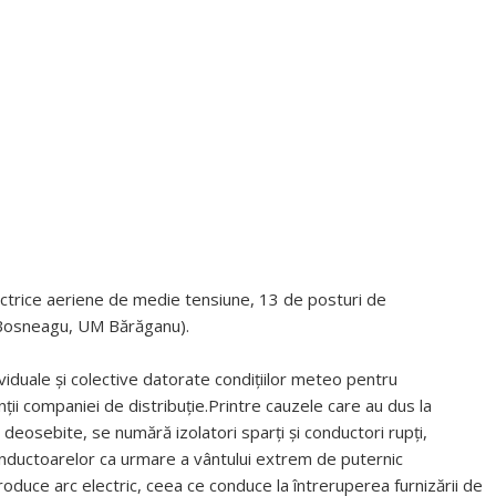
 electrice aeriene de medie tensiune, 13 de posturi de
a, Bosneagu, UM Bărăganu).
iduale și colective datorate condițiilor meteo pentru
ii companiei de distribuție.Printre cauzele care au dus la
deosebite, se numără izolatori sparţi şi conductori rupți,
onductoarelor ca urmare a vântului extrem de puternic
roduce arc electric, ceea ce conduce la întreruperea furnizării de