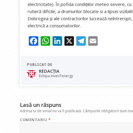
electricitate). În pofida condiţiilor meteo severe, cu
rutieră dificile, a drumurilor blocate si a lipsei vizib
Dobrogea şi ale contractorilor lucrează neîntrerupt, 
electrică a consumatorilor.
F
W
Li
X
T
E
ac
h
n
el
m
e
at
k
e
ai
PUBLICAT DE
b
s
e
gr
l
REDACȚIA
o
A
dI
a
Echipa InvesTenergy
o
p
n
m
k
p
Lasă un răspuns
Adresa ta de email nu va fi publicată.
Câmpurile obligatorii sunt m
COMENTARIU
*