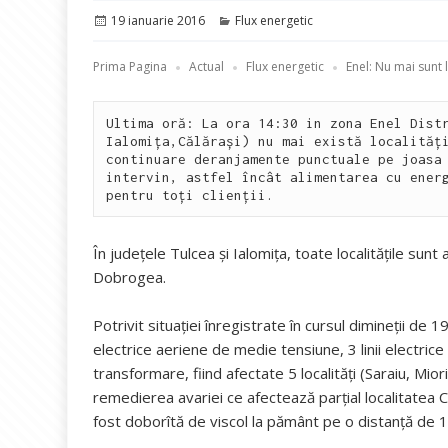
Publicat
Categorii
19 ianuarie 2016
Flux energetic
pe
Prima Pagina
Actual
Flux energetic
Enel: Nu mai sunt 
Ultima oră: La ora 14:30 in zona Enel Distr
Ialomița,Călărași) nu mai există localități
continuare deranjamente punctuale pe joasa 
intervin, astfel încât alimentarea cu energ
pentru toți clienții.
În judeţele Tulcea și Ialomița, toate localitățile sun
Dobrogea.
Potrivit situației înregistrate în cursul dimineții de 1
electrice aeriene de medie tensiune, 3 linii electric
transformare, fiind afectate 5 localităţi (Saraiu, Mior
remedierea avariei ce afectează parțial localitatea
fost doborîtă de viscol la pământ pe o distanță de 