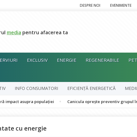
DESPRE NOI
EVENIMENTE
rul
media
pentru afacerea ta
ERVIURI
EXCLUSIV
ENERGIE
REGENERABILE
PET
TIV
INFO CONSUMATORI
EFICIENȚĂ ENERGETICĂ
MEDI
 asupra populației
Canicula oprește preventiv grupul în cogenera
ntate cu energie