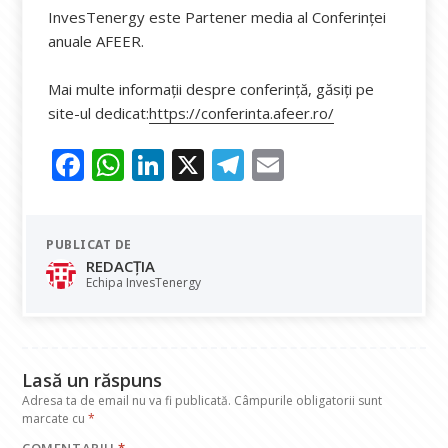
InvesTenergy este Partener media al Conferinței
anuale AFEER.
Mai multe informații despre conferință, găsiți pe
site-ul dedicat:
https://conferinta.afeer.ro/
F
W
Li
X
T
E
ac
h
n
el
m
e
at
k
e
ai
PUBLICAT DE
b
s
e
gr
l
REDACȚIA
o
A
dI
a
Echipa InvesTenergy
o
p
n
m
k
p
Lasă un răspuns
Adresa ta de email nu va fi publicată.
Câmpurile obligatorii sunt
marcate cu
*