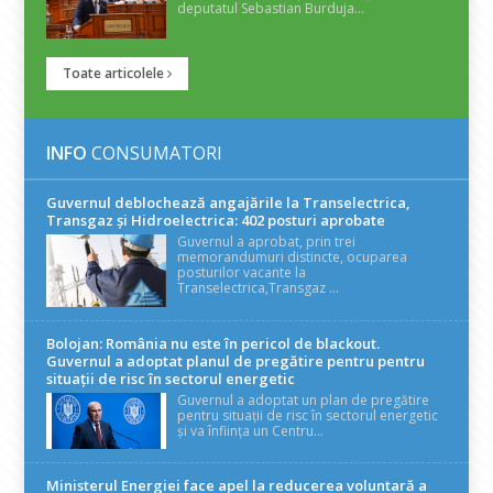
deputatul Sebastian Burduja...
Toate articolele
INFO
CONSUMATORI
Guvernul deblochează angajările la Transelectrica,
Transgaz și Hidroelectrica: 402 posturi aprobate
Guvernul a aprobat, prin trei
memorandumuri distincte, ocuparea
posturilor vacante la
Transelectrica,Transgaz ...
Bolojan: România nu este în pericol de blackout.
Guvernul a adoptat planul de pregătire pentru pentru
situații de risc în sectorul energetic
Guvernul a adoptat un plan de pregătire
pentru situații de risc în sectorul energetic
și va înființa un Centru...
Ministerul Energiei face apel la reducerea voluntară a