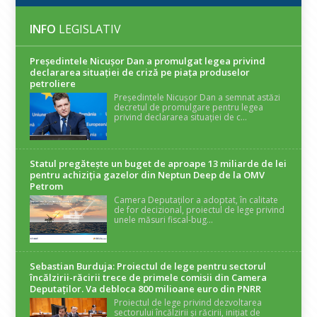
INFO
LEGISLATIV
Președintele Nicuşor Dan a promulgat legea privind
declararea situaţiei de criză pe piaţa produselor
petroliere
Președintele Nicușor Dan a semnat astăzi
decretul de promulgare pentru legea
privind declararea situației de c...
Statul pregătește un buget de aproape 13 miliarde de lei
pentru achiziția gazelor din Neptun Deep de la OMV
Petrom
Camera Deputaților a adoptat, în calitate
de for decizional, proiectul de lege privind
unele măsuri fiscal-bug...
Sebastian Burduja: Proiectul de lege pentru sectorul
încălzirii-răcirii trece de primele comisii din Camera
Deputaților. Va debloca 800 milioane euro din PNRR
Proiectul de lege privind dezvoltarea
sectorului încălzirii și răcirii, inițiat de