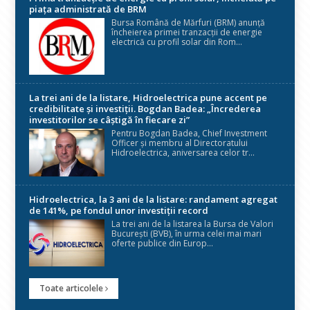
piața administrată de BRM
Bursa Română de Mărfuri (BRM) anunță
încheierea primei tranzacții de energie
electrică cu profil solar din Rom...
La trei ani de la listare, Hidroelectrica pune accent pe
credibilitate și investiții. Bogdan Badea: „Încrederea
investitorilor se câștigă în fiecare zi”
Pentru Bogdan Badea, Chief Investment
Officer și membru al Directoratului
Hidroelectrica, aniversarea celor tr...
Hidroelectrica, la 3 ani de la listare: randament agregat
de 141%, pe fondul unor investiții record
La trei ani de la listarea la Bursa de Valori
București (BVB), în urma celei mai mari
oferte publice din Europ...
Toate articolele