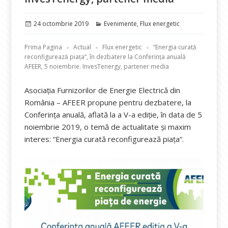
Publicat
Categorii
24 octombrie 2019
Evenimente
,
Flux energetic
pe
Prima Pagina
Actual
Flux energetic
“Energia curată
reconfigurează piața“, în dezbatere la Conferința anuală
AFEER, 5 noiembrie. InvesTenergy, partener media
Asociația Furnizorilor de Energie Electrică din
România – AFEER propune pentru dezbatere, la
Conferința anuală, aflată la a V-a ediție, în data de 5
noiembrie 2019, o temă de actualitate și maxim
interes: “Energia curată reconfigurează piața“.