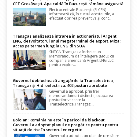
CET Grozăvești. Apa caldă în București rămâne asigurată
Electrocentrale București (ELCEN)
informează că, în cursul acestei zile, a
efectuat oprirea preventivă și cont...
Transgaz analizează intrarea în acționariatul Argent
LNG, dezvoltatorul unui megaterminal de export. Miza:
acces pe termen lung la LNG din SUA
SNTGN Transgaz a încheiat un
Memorandum de Înțelegere (MoU) cu
compania americană Argent LNG LLC
pentru explor...
Guvernul deblochează angajările la Transelectrica,
Transgaz și Hidroelectrica: 402 posturi aprobate
Guvernul a aprobat, prin trei
memorandumuri distincte, ocuparea
posturilor vacante la
Transelectrica,Transgaz ...
Bolojan: România nu este în pericol de blackout.
Guvernul a adoptat planul de pregătire pentru pentru
situații de risc în sectorul energetic
Guvernul a adoptat un plan de pregătire