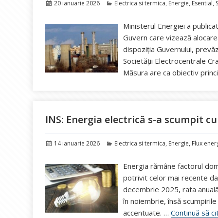
Publicat
Categorii
20 ianuarie 2026
Electrica si termica
,
Energie
,
Esential
,
pe
Ministerul Energiei a publica
Guvern care vizează alocare
dispoziția Guvernului, prevăz
Societății Electrocentrale Cra
Măsura are ca obiectiv princ
INS: Energia electrică s-a scumpit c
Publicat
Categorii
14 ianuarie 2026
Electrica si termica
,
Energie
,
Flux ener
pe
Energia rămâne factorul domi
potrivit celor mai recente dat
decembrie 2025, rata anuală 
în noiembrie, însă scumpirile
accentuate. …
Continuă să ci