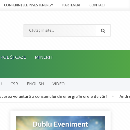
CONFERINȚELE INVESTENERGY
PARTENERI
CONTACT
ROL ȘI GAZE
MINERIT
U
CSR
ENGLISH
VIDEO
untară a consumului de energie în orele de vârf
Andrei Manea, RP