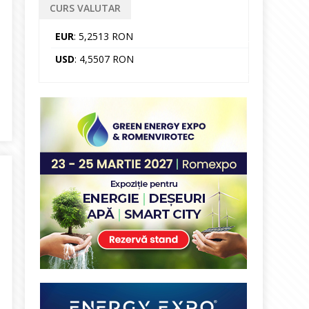
CURS VALUTAR
EUR
: 5,2513 RON
USD
: 4,5507 RON
un motor supraîncălzit, dar riști să rămâi pe loc”. ELCEN avertizea