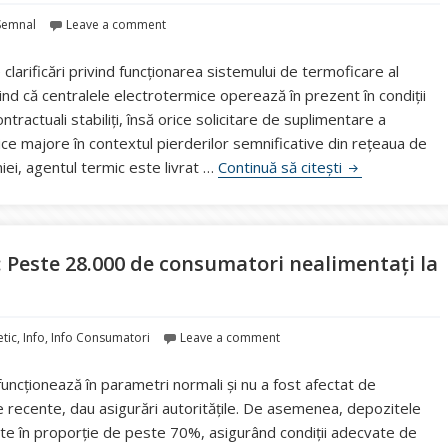
Semnal
Leave a comment
larificări privind funcționarea sistemului de termoficare al
niind că centralele electrotermice operează în prezent în condiții
ntractuali stabiliți, însă orice solicitare de suplimentare a
nice majore în contextul pierderilor semnificative din rețeaua de
„Poți accelera 
iei, agentul termic este livrat …
Continuă să citești
Peste 28.000 de consumatori nealimentați la
etic
,
Info
,
Info Consumatori
Leave a comment
funcționează în parametri normali și nu a fost afectat de
recente, dau asigurări autoritățile. De asemenea, depozitele
te în proporție de peste 70%, asigurând condiții adecvate de