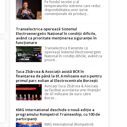
Pe fondul secetei și al
temperaturilor extreme care reduc
disponibilitatea unor surse
convenționale de producț...
de ani de CIGRE Romania
Transelectrica operează Sistemul
Electroenergetic Național în condiții dificile,
având ca prioritate menținerea siguranței în
funcționare
Transelectrica transmite că
operează Sistemul Electroenergetic
Național în condiții dificile, având ca
priorit...
Țuca Zbârcea & Asociații asistă BCR în
finanțarea de până la 61,6 milioane euro pentru
primul parc eolian al Electrocentrale Borzești
Avocații Țuca Zbârcea & Asociații
au facilitat acordarea unei finanțări
de 47 milioane de euro către
Borze...
KMG International deschide o nouă ediție a
aua electrică din Ucraina
programului Rompetrol Traineeship, cu 100 de
participanți
KMG International (Rompetrol)