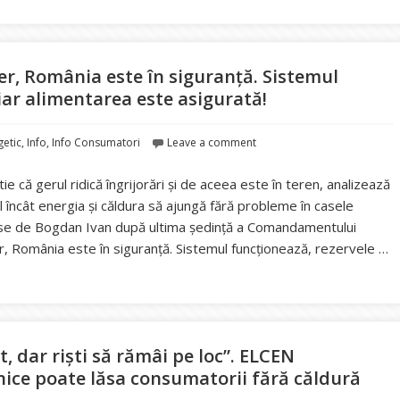
 ger, România este în siguranță. Sistemul
 iar alimentarea este asigurată!
getic
,
Info
,
Info Consumatori
Leave a comment
ie că gerul ridică îngrijorări și de aceea este în teren, analizează
tfel încât energia și căldura să ajungă fără probleme în casele
ise de Bogdan Ivan după ultima ședință a Comandamentului
er, România este în siguranță. Sistemul funcționează, rezervele …
Ivan ne liniștește: În plin ger, România este în siguranță. Sistemul
, dar riști să rămâi pe loc”. ELCEN
hnice poate lăsa consumatorii fără căldură