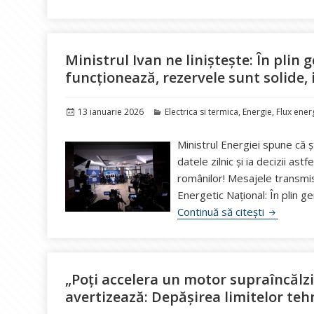
Ministrul Ivan ne liniștește: În plin
funcționează, rezervele sunt solide,
Publicat
Categorii
13 ianuarie 2026
Electrica si termica
,
Energie
,
Flux ener
pe
Ministrul Energiei spune că șt
datele zilnic și ia decizii as
românilor! Mesajele transm
Energetic Național: În plin g
Ministrul 
Continuă să citești
„Poți accelera un motor supraîncălzit
avertizează: Depășirea limitelor te