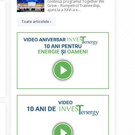
continuă programul Together We
Grow – Rompetrol Traineeship,
ajuns la a XXVI-a e...
Toate articolele
ști se vor amplasa 24 de containere modulare pentru prepararea ag