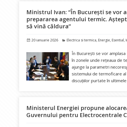
Ministrul Ivan: “În București se vo
prepararea agentului termic. Aștept
să vină căldura”
Publicat
Categorii
20 ianuarie 2026
Electrica si termica
,
Energie
,
Esential
,
pe
În București se vor amplasa
în zonele unde rețeaua de te
ajunge la parametri necoresp
sistemului de termoficare al M
discuțiilor purtate în ultimele
Ministerul Energiei propune alocarea
Guvernului pentru Electrocentrale C