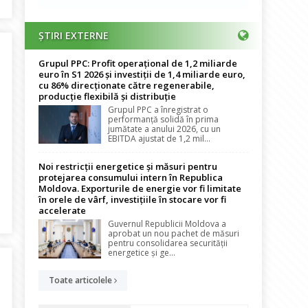
ȘTIRI EXTERNE
Grupul PPC: Profit operațional de 1,2 miliarde
euro în S1 2026 și investiții de 1,4 miliarde euro,
cu 86% direcționate către regenerabile,
producție flexibilă și distribuție
Grupul PPC a înregistrat o
performanță solidă în prima
jumătate a anului 2026, cu un
EBITDA ajustat de 1,2 mil...
Noi restricții energetice și măsuri pentru
protejarea consumului intern în Republica
Moldova. Exporturile de energie vor fi limitate
în orele de vârf, investițiile în stocare vor fi
 funcționează, rezervele sunt solide, iar alimentarea este asigurată!
accelerate
Guvernul Republicii Moldova a
aprobat un nou pachet de măsuri
pentru consolidarea securității
energetice și ge...
Toate articolele