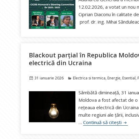
12.02.2026, a votat un nou m
Ciprian Diaconu în calitate d
prof. dr. ing. Mihai Săndulea
Blackout parțial în Republica Moldo
electrică din Ucraina
Publicat
Categorii
31 ianuarie 2026
Electrica si termica
,
Energie
,
Esential
,
pe
Sâmbătă dimineață, 31 ianuar
Moldova a fost afectat de o
rețeaua electrică din Ucraina
multe regiuni ale țării, inclus
Blackou
…
Continuă să citești