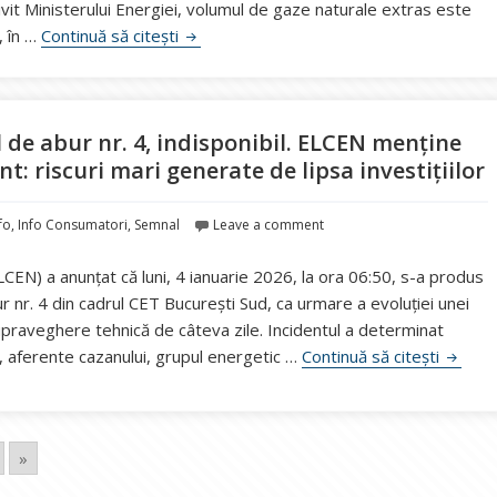
ivit Ministerului Energiei, volumul de gaze naturale extras este
Comandamentul Energetic Național: Peste 
, în …
Continuă să citești
 de abur nr. 4, indisponibil. ELCEN menține
t: riscuri mari generate de lipsa investițiilor
fo
,
Info Consumatori
,
Semnal
Leave a comment
CEN) a anunțat că luni, 4 ianuarie 2026, la ora 06:50, s-a produs
r nr. 4 din cadrul CET București Sud, ca urmare a evoluției unei
supraveghere tehnică de câteva zile. Incidentul a determinat
Avarie 
4, aferente cazanului, grupul energetic …
Continuă să citești
»