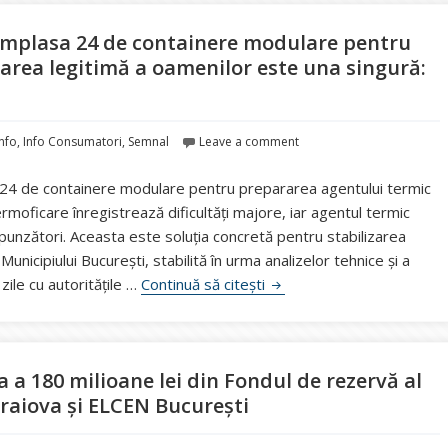
r amplasa 24 de containere modulare pentru
area legitimă a oamenilor este una singură:
Info
,
Info Consumatori
,
Semnal
Leave a comment
 24 de containere modulare pentru prepararea agentului termic
rmoficare înregistrează dificultăți majore, iar agentul termic
unzători. Aceasta este soluția concretă pentru stabilizarea
unicipiului București, stabilită în urma analizelor tehnice și a
Ministrul Ivan: “În Bucure
 zile cu autoritățile …
Continuă să citești
 a 180 milioane lei din Fondul de rezervă al
raiova și ELCEN București