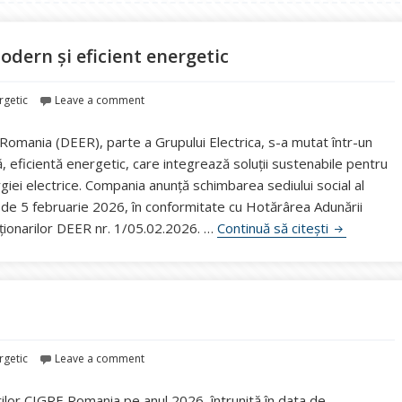
dern și eficient energetic
rgetic
Leave a comment
 Romania (DEER), parte a Grupului Electrica, s-a mutat într-un
, eficientă energetic, care integrează soluții sustenabile pentru
giei electrice. Compania anunță schimbarea sediului social al
 de 5 februarie 2026, în conformitate cu Hotărârea Adunării
DEER s-a mu
ționarilor DEER nr. 1/05.02.2026. …
Continuă să citești
rgetic
Leave a comment
or CIGRE Romania pe anul 2026, întrunită în data de