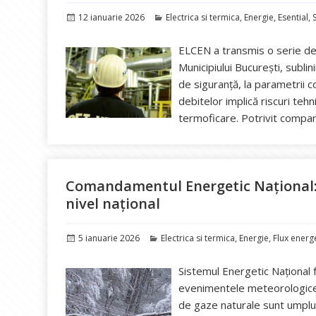
Publicat
Categorii
12 ianuarie 2026
Electrica si termica
,
Energie
,
Esential
,
pe
ELCEN a transmis o serie de c
Municipiului București, subli
de siguranță, la parametrii co
debitelor implică riscuri teh
termoficare. Potrivit compan
Comandamentul Energetic Național: 
nivel național
Publicat
Categorii
5 ianuarie 2026
Electrica si termica
,
Energie
,
Flux energ
pe
Sistemul Energetic Național 
evenimentele meteorologice 
de gaze naturale sunt umplu