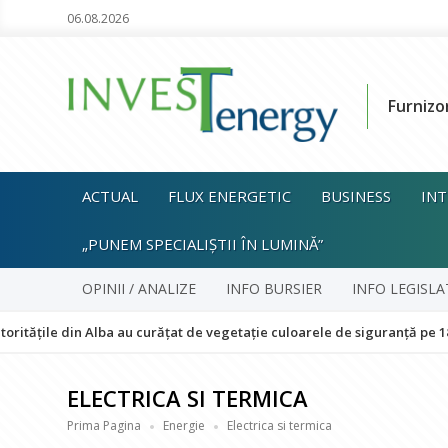
06.08.2026
Furnizo
ACTUAL
FLUX ENERGETIC
BUSINESS
INT
„PUNEM SPECIALIȘTII ÎN LUMINĂ”
OPINII / ANALIZE
INFO BURSIER
INFO LEGISLA
in Alba au curățat de vegetație culoarele de siguranță pe 18 kilometri d
ELECTRICA SI TERMICA
Prima Pagina
Energie
Electrica si termica