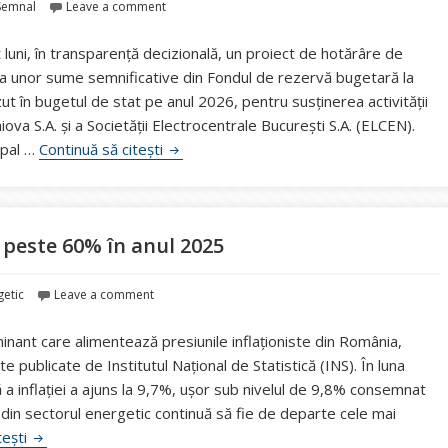
Semnal
Leave a comment
t luni, în transparență decizională, un proiect de hotărâre de
a unor sume semnificative din Fondul de rezervă bugetară la
ut în bugetul de stat pe anul 2026, pentru susținerea activității
iova S.A. și a Societății Electrocentrale București S.A. (ELCEN).
Ministerul Energiei propune alocarea a 18
ipal …
Continuă să citești
u peste 60% în anul 2025
getic
Leave a comment
nant care alimentează presiunile inflaționiste din România,
e publicate de Institutul Național de Statistică (INS). În luna
a inflației a ajuns la 9,7%, ușor sub nivelul de 9,8% consemnat
 din sectorul energetic continuă să fie de departe cele mai
INS: Energia electrică s-a scumpit cu peste 60% în anul 2025
tești