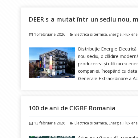
DEER s-a mutat într-un sediu nou, mo
Publicat
Categorii
16 februarie 2026
Electrica si termica
,
Energie
,
Flux ene
pe
Distribuție Energie Electrică
nou sediu, o clădire modernă
producerea și utilizarea ener
companiei, începând cu data
Generale Extraordinare a Ac
100 de ani de CIGRE Romania
Publicat
Categorii
13 februarie 2026
Electrica si termica
,
Energie
,
Flux ene
pe
Adunarea Generală a membril