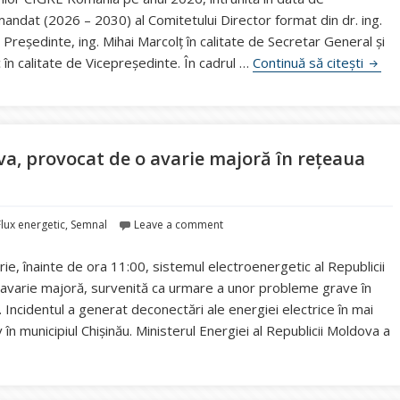
andat (2026 – 2030) al Comitetului Director format din dr. ing.
e Președinte, ing. Mihai Marcolț în calitate de Secretar General și
100 
c în calitate de Vicepreședinte. În cadrul …
Continuă să citești
va, provocat de o avarie majoră în rețeaua
Flux energetic
,
Semnal
Leave a comment
ie, înainte de ora 11:00, sistemul electroenergetic al Republicii
 avarie majoră, survenită ca urmare a unor probleme grave în
. Incidentul a generat deconectări ale energiei electrice în mai
iv în municipiul Chișinău. Ministerul Energiei al Republicii Moldova a
t parțial în Republica Moldova, provocat de o avarie majoră în rețe