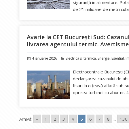
siguranță în alimentare. Potr
de 21 milioane de metri cubi
Avarie la CET București Sud: Cazanul
livrarea agentului termic. Avertismen
Publicat
Categorii
4 ianuarie 2026
Electrica si termica
,
Energie
,
Esential
,
In
pe
Electrocentrale București (EL
declanșarea cazanului de abu
fisuri la o țeavă aflată sub 
oprirea turbinei cu abur nr. 
Arhivă:
«
1
2
3
4
5
6
7
8
...
130