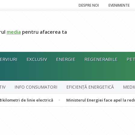
DESPRE NOI
EVENIMENTE
rul
media
pentru afacerea ta
ERVIURI
EXCLUSIV
ENERGIE
REGENERABILE
PET
TIV
INFO CONSUMATORI
EFICIENȚĂ ENERGETICĂ
MEDI
e linie electrică
Ministerul Energiei face apel la reducerea vol