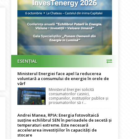
ESENȚIAL
Ministerul Energiei face apel la reducerea
tat într-un sediu nou, modern și eficient energetic
voluntară a consumului de energie în orele de
vârf
Ministerul Energiei solicită
consumatorilor casnici,
companiilor, instituțiilor publice și
prosumatorilor să r...
Andrei Manea, RPIA: Energia fotovoltaică
susține echilibrul SEN în perioadele de secetă și
temperaturi extreme. Este necesară
accelerarea investițiilor în capacități de
stocare