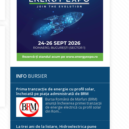
28.000 de consumatori nealimentați la nivel național
INFO
BURSIER
Prima tranzacție de energie cu profil solar,
la CET București Sud: Cazanul de abur nr. 4, indisponibil. ELCEN men
încheiată pe piața administrată de BRM
Bursa Română de Mărfuri (BRM)
anunță încheierea primei tranzacții
de energie electrică cu profil solar
din Rom...
La trei ani de la listare, Hidroelectrica pune