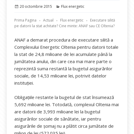
Publicat
Categorii
20 octombrie 2015
Flux energetic
pe
Prima Pagina
Actual
Flux energetic
Executare silită
pe datorii la stat achitate? Cine minte: ANAF sau CE Oltenia?
ANAF a demarat procedura de executare silită a
Complexului Energetic Oltenia pentru datorii totale
la stat de 24,8 milioane de lei acumulate până la
jumătatea anului, din care cea mai mare parte o
reprezintă suma restantă la bugetul asigurărilor
sociale, de 14,53 milioane lei, potrivit datelor
instituției.
Obligaţiile restante la bugetul de stat însumează
5,692 milioane lei. Totodată, complexul Oltenia mai
are datorii de 3,993 milioane lei la bugetul
asigurărilor sociale de sănătate, iar pentru
asigurările de şomaj nu a plătit circa jumătate de
milion de lei (572.035 lei).