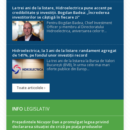
La trei ani de la listare, Hidroelectrica pune accent pe
credibilitate și investiții. Bogdan Badea: „Încrederea
investitorilor se câștigă în fiecare zi”
Pentru Bogdan Badea, Chief Investment
Officer și membru al Directoratului
Hidroelectrica, aniversarea celor tr...
Hidroelectrica, la 3 ani de la listare: randament agregat
de 141%, pe fondul unor investiții record
La trei ani de la listarea la Bursa de Valori
București (BVB), în urma celei mai mari
oferte publice din Europ...
Toate articolele
INFO
LEGISLATIV
Președintele Nicuşor Dan a promulgat legea privind
declararea situaţiei de criză pe piaţa produselor