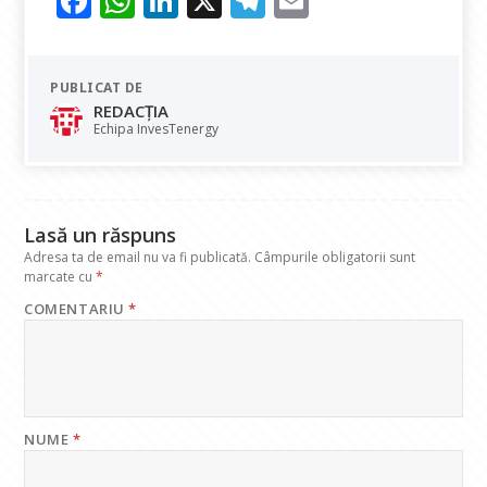
F
W
Li
X
T
E
ac
h
n
el
m
e
at
k
e
ai
PUBLICAT DE
b
s
e
gr
l
REDACȚIA
o
A
dI
a
Echipa InvesTenergy
o
p
n
m
k
p
Lasă un răspuns
Adresa ta de email nu va fi publicată.
Câmpurile obligatorii sunt
marcate cu
*
COMENTARIU
*
NUME
*