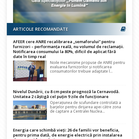
ARTICOLE RECOMANDATE
AFEER cere ANRE recalibrarea „semaforului” pentru
furnizori – performanța reală, nu volumul de reclamații.
Notificarea consumului la 80%, dificil de aplicat fără
date în timp real
Noile mecanisme propuse de ANRE pentru
evaluarea furnizorilor și notificarea
consumatorilor trebuie adaptate l...
Nivelul Dunării, cu 8 cm peste prognoză la Cernavodă.
Unitatea 2 câștigă cel puțin 9 zile de funcționare
Operațiunea de scufundare controlată a
barjelor pentru dirijarea apei către zona
de captare a Centralei Nuclea...
Energia care schimbă vieți: 26 de familii vor beneficia,
pentru prima dată, de energie electrică prin instalarea