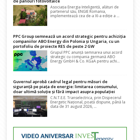
de panouri fotovoltaice
Asociația Energia Inteligentă, alături de
partenerul său, ENGIE Romania,
implementează cea de-a XI-a ediție a ...
PPC Group semnează un acord strategic pentru achiziția
companiilor ABO Energy din Polonia și Ungaria, cu un
portofoliu de proiecte RES de peste 2 GW
Grupul PPC anunță semnarea unui acord
strategic cu compania germană ABO
Energy GmbH & Co. KGaA pentru achi...
Guvernul aprobă cadrul legal pentru măsuri de
siguranță pe piața de energie: limitarea consumului,
doar ultimă soluție și fără impact asupra populației
C.N.T.E.E. Transelectrica, prin Dispecerul
Energetic Național, poată dispune, până la
data de 31 august 2026, ...