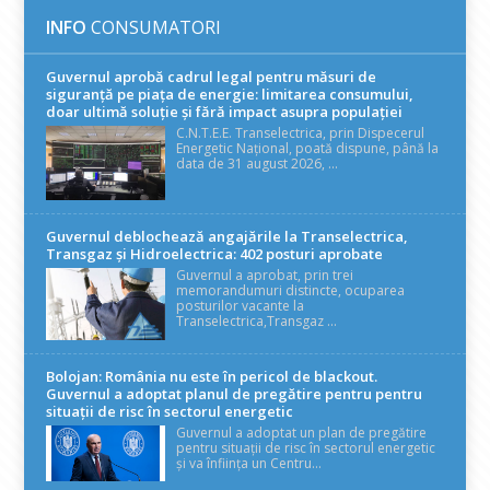
INFO
CONSUMATORI
Guvernul aprobă cadrul legal pentru măsuri de
siguranță pe piața de energie: limitarea consumului,
doar ultimă soluție și fără impact asupra populației
C.N.T.E.E. Transelectrica, prin Dispecerul
Energetic Național, poată dispune, până la
data de 31 august 2026, ...
Guvernul deblochează angajările la Transelectrica,
Transgaz și Hidroelectrica: 402 posturi aprobate
Guvernul a aprobat, prin trei
memorandumuri distincte, ocuparea
posturilor vacante la
Transelectrica,Transgaz ...
Bolojan: România nu este în pericol de blackout.
Guvernul a adoptat planul de pregătire pentru pentru
situații de risc în sectorul energetic
Guvernul a adoptat un plan de pregătire
pentru situații de risc în sectorul energetic
și va înființa un Centru...