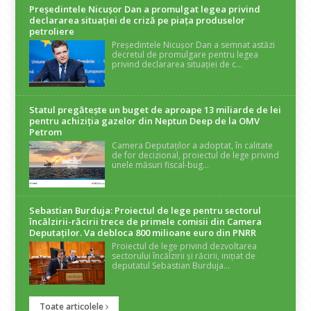
Președintele Nicuşor Dan a promulgat legea privind
declararea situaţiei de criză pe piaţa produselor
petroliere
Președintele Nicușor Dan a semnat astăzi
decretul de promulgare pentru legea
privind declararea situației de c...
Statul pregătește un buget de aproape 13 miliarde de lei
pentru achiziția gazelor din Neptun Deep de la OMV
Petrom
Camera Deputaților a adoptat, în calitate
de for decizional, proiectul de lege privind
unele măsuri fiscal-bug...
Sebastian Burduja: Proiectul de lege pentru sectorul
încălzirii-răcirii trece de primele comisii din Camera
Deputaților. Va debloca 800 milioane euro din PNRR
Proiectul de lege privind dezvoltarea
sectorului încălzirii și răcirii, inițiat de
deputatul Sebastian Burduja...
Toate articolele