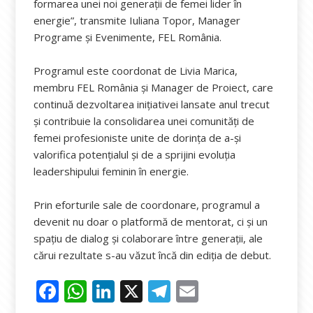
formarea unei noi generații de femei lider în
energie”, transmite Iuliana Topor, Manager
Programe și Evenimente, FEL România.
Programul este coordonat de Livia Marica,
membru FEL România și Manager de Proiect, care
continuă dezvoltarea inițiativei lansate anul trecut
și contribuie la consolidarea unei comunități de
femei profesioniste unite de dorința de a-și
valorifica potențialul și de a sprijini evoluția
leadershipului feminin în energie.
Prin eforturile sale de coordonare, programul a
devenit nu doar o platformă de mentorat, ci și un
spațiu de dialog și colaborare între generații, ale
cărui rezultate s-au văzut încă din ediția de debut.
F
W
Li
X
T
E