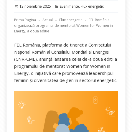
Publicat
Categorii
13 noiembrie 2025
Evenimente
,
Flux energetic
pe
Prima Pagina
Actual
Flux energetic
FEL România
organizează programul de mentorat Women for Women in
Energy, a doua ediție
FEL România, platforma de tineret a Comitetului
Național Român al Consiliului Mondial al Energiei
(CNR-CME), anunță lansarea celei de-a doua ediții a
programului de mentorat Women for Women in
Energy, o inițiativă care promovează leadershipul
feminin și diversitatea de gen în sectorul energetic.