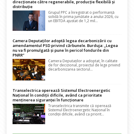
direcționate către regenerabile, producție flexibilă și
distribuție
Grupul PPC a înregistrat o performanță
solidă în prima jumătate a anului 2026, cu
un EBITDA ajustat de 1,2 mil...
Camera Deputaților adoptă legea decarbonizării cu
amendamentul PSD privind cărbunele. Burduja: „Legea
nu va fi promulgată și pune în pericol fondurile din
PNRR”
Camera Deputaților a adoptat, în calitate
de for decizional, proiectul de lege privind
decarbonizarea sectorul...
Transelectrica operează Sistemul Electroenergetic
Național în condiții dificile, având ca prioritate
menținerea siguranței în funcționare
Transelectrica transmite că operează
Sistemul Electroenergetic Național în
condiții dificile, având ca priorit...