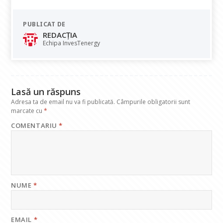
ac
h
n
el
m
e
at
k
e
ai
PUBLICAT DE
b
s
e
gr
l
REDACȚIA
o
A
dI
a
Echipa InvesTenergy
o
p
n
m
k
p
Lasă un răspuns
Adresa ta de email nu va fi publicată.
Câmpurile obligatorii sunt
marcate cu
*
COMENTARIU
*
NUME
*
EMAIL
*