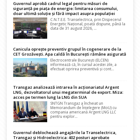
Guvernul aprobă cadrul legal pentru măsuri de
siguranță pe piața de energie: limitarea consumului,
doar ultimă soluție și fără impact asupra populației
C.N.T.E.E. Transelectrica, prin Dispecerul
Energetic Național, poată dispune, până la
data de 31 august 2026, ...
Canicula oprește preventiv grupul în cogenerare de la
CET Grozăvești. Apa caldă în București rămâne asigurată
Electrocentrale București (ELCEN)
informează că, în cursul acestei zile, a
efectuat oprirea preventivă și cont...
Transgaz analizează intrarea în acționariatul Argent
LNG, dezvoltatorul unui megaterminal de export. Miza:
acces pe termen lung la LNG din SUA
SNTGN Transgaz a încheiat un
Memorandum de Înțelegere (MoU) cu
compania americană Argent LNG LLC
pentru explor...
Guvernul deblochează angajările la Transelectrica,
Transgaz și Hidroelectrica: 402 posturi aprobate