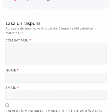
o
A
dI
a
o
p
n
m
k
p
Lasă un răspuns
Adresa ta de email nu va fi publicată.
Câmpurile obligatorii sunt
marcate cu
*
COMENTARIU
*
NUME
*
EMAIL
*
SALVEAZĂ-MI NUMELE, EMAILUL ȘI SITE-UL WEB ÎN ACEST