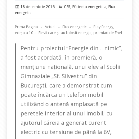
Publicat
Categorii
18 decembrie 2016
CSR
,
Eficienta energetica
,
Flux
pe
energetic
Prima Pagina
Actual
Flux energetic
Play Energy,
ediția a 10-a: Elevii care și-au folosit energia, premiați de Enel
Pentru proiectul “Energie din… nimic”,
a fost acordată, în premieră, o
mențiune națională, unui elev al Școlii
Gimnaziale „Sf. Silvestru” din
București, care a demonstrat cum
poate încărca un telefon mobil
utilizând o antenă amplasată pe
peretele interior al unui imobil, cu
ajutorul căreia a generat curent
electric cu tensiune de până la 6V,