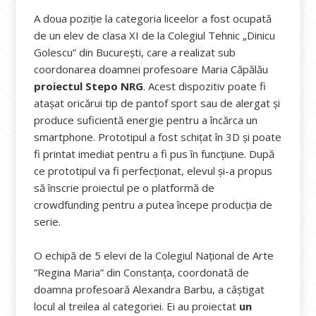
A doua poziție la categoria liceelor a fost ocupată
de un elev de clasa XI de la Colegiul Tehnic „Dinicu
Golescu” din București, care a realizat sub
coordonarea doamnei profesoare Maria Căpălău
proiectul Stepo NRG
. Acest dispozitiv poate fi
atașat oricărui tip de pantof sport sau de alergat și
produce suficientă energie pentru a încărca un
smartphone. Prototipul a fost schițat în 3D și poate
fi printat imediat pentru a fi pus în funcțiune. După
ce prototipul va fi perfecționat, elevul și-a propus
să înscrie proiectul pe o platformă de
crowdfunding pentru a putea începe producția de
serie.
O echipă de 5 elevi de la Colegiul Național de Arte
”Regina Maria” din Constanța, coordonată de
doamna profesoară Alexandra Barbu, a câștigat
locul al treilea al categoriei. Ei au proiectat
un