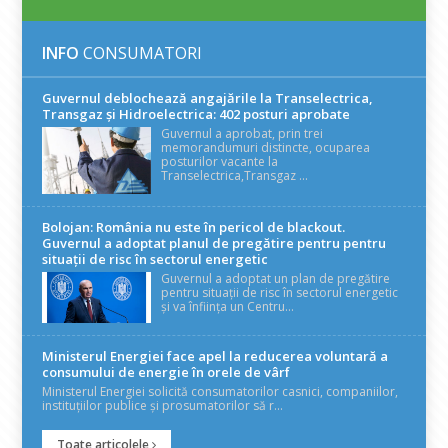
INFO
CONSUMATORI
Guvernul deblochează angajările la Transelectrica,
Transgaz și Hidroelectrica: 402 posturi aprobate
Guvernul a aprobat, prin trei
memorandumuri distincte, ocuparea
posturilor vacante la
Transelectrica,Transgaz ...
Bolojan: România nu este în pericol de blackout.
Guvernul a adoptat planul de pregătire pentru pentru
situații de risc în sectorul energetic
Guvernul a adoptat un plan de pregătire
pentru situații de risc în sectorul energetic
și va înființa un Centru...
Ministerul Energiei face apel la reducerea voluntară a
consumului de energie în orele de vârf
Ministerul Energiei solicită consumatorilor casnici, companiilor,
instituțiilor publice și prosumatorilor să r...
Toate articolele