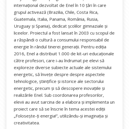
internațional dezvoltat de Enel în 10 țări în care
grupul activează (Brazilia, Chile, Costa Rica,
Guatemala, Italia, Panama, România, Rusia,
Uruguay și Spania), dedicat școlilor gimnaziale și
liceelor. Proiectul a fost lansat în 2003 cu scopul de
a răspândi o cultură a consumului responsabil de
energie în rândul tinerei generații. Pentru ediția
2016, Enel a distribuit 1.000 de kit-uri educaționale
către profesori, care i-au îndrumat pe elevi să
exploreze diverse subiecte actuale ale sistemului
energetic, să învețe despre despre aspectele
tehnologice, științifice și istorice ale sectorului
energetic, precum și să descopere inovațiile și
realizările Enel. Sub coordonarea profesorilor,
elevii au avut sarcina de a elabora și implementa un
proiect care să se înscrie în tema acestei ediții
„Foloseşte-ţi energia!”, utilizându-și imaginația și
creativitatea.