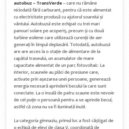
autobuz – TransVerde
– care nu rămâne
niciodată fără carburant, pentru că este alimentat
cu electricitate produsă cu ajutorul soarelui și
vântului. Autobuzul este echipat cu trei mari
panouri solare pe acoperiș, precum și cu două
turbine eoliene care utilizează curenții de aer
generați în timpul deplasării. Totodată, autobuzul
are are acces la o stație de alimentare de la
capătul traseului, un acumulator de mare
capacitate alimentat de un parc fotovoltaic. La
interior, scaunele au plăci de presiune care,
activate prin așezarea unei persoane, generează
energia necesară aprinderii becului la care sunt
conectate. La o insulă de patru scaune este nevoie
de cel puțin o persoană pentru a se aprinde becul,
astfel că zona nu va fi iluminată inutil.
La categoria gimnaziu, primul loc a fost câștigat de
o echipă de elevi de clasa V, coordonată de