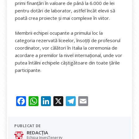
primi finanțări în valoare de până la 6.000 de lei
pentru dotări de laborator, astfel încât elevii să
poată crea proiecte și mai complexe în viitor.
Membrii echipei ocupante a primului loc la
categoria rezervată liceelor, însoțiți de profesorul
coordinator, vor călători în Italia la ceremonia de
acordare a premiilor la nivel internațional, unde vor
putea întâlni echipele câștigătoare din toate țările
participante.
F
W
Li
X
T
E
ac
h
n
el
m
e
at
k
e
ai
PUBLICAT DE
b
s
e
gr
l
REDACȚIA
Echipa InvesTenergy