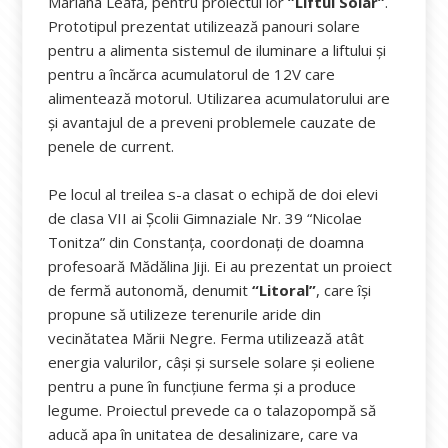
Mariana Leafă, pentru proiectul lor
”Liftul Solar”
.
Prototipul prezentat utilizează panouri solare
pentru a alimenta sistemul de iluminare a liftului și
pentru a încărca acumulatorul de 12V care
alimentează motorul. Utilizarea acumulatorului are
și avantajul de a preveni problemele cauzate de
penele de current.
Pe locul al treilea s-a clasat o echipă de doi elevi
de clasa VII ai Școlii Gimnaziale Nr. 39 “Nicolae
Tonitza” din Constanța, coordonați de doamna
profesoară Mădălina Jiji. Ei au prezentat un proiect
de fermă autonomă, denumit
“Litoral”
, care își
propune să utilizeze terenurile aride din
vecinătatea Mării Negre. Ferma utilizează atât
energia valurilor, câși și sursele solare și eoliene
pentru a pune în funcțiune ferma și a produce
legume. Proiectul prevede ca o talazopompă să
aducă apa în unitatea de desalinizare, care va