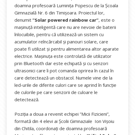
doamna profesoară Luminița Popescu de la Școala
Gimnazială Nr. 6 din Timișoara. Proiectul lor,
denumit
”Solar powered rainbow car”
, este o
mașinuță inteligentă care nu are nevoie de baterii
înlocuibile, pentru că utilizează un sistem cu
acumulator reîncărcabil și panouri solare, care
poate fi utilizat și pentru alimentarea altor aparate
electrice. Mașinuța este controlată de utilizator
prin Bluetooth dar este echipată și cu senzori
ultrasonici care îi pot comanda oprirea în cazul în
care detectează un obstacol. Numele vine de la
led-urile de diferite culori care se aprind în funcție
de culorile pe care senzorii de culoare le
detectează.
Poziția a doua a revenit echipei ”Micii Fizicieni”,
formată din 4 elevi ai Școlii Gimnaziale Ion Vișoiu
din Chitila, coordonați de doamna profesoară