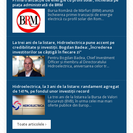
piața administrată de BRM
Bursa Română de Mărfuri (BRM) anunță
încheierea primei tranzacții de energie
electrică cu profil solar din Rom...
La trei ani de la listare, Hidroelectrica pune accent pe
credibilitate și investiții. Bogdan Badea: „Încrederea
investitorilor se câștigă în fiecare zi”
Pentru Bogdan Badea, Chief Investment
Officer și membru al Directoratului
Hidroelectrica, aniversarea celor tr...
Hidroelectrica, la 3 ani de la listare: randament agregat
de 141%, pe fondul unor investiții record
La trei ani de la listarea la Bursa de Valori
București (BVB), în urma celei mai mari
oferte publice din Europ...
Toate articolele