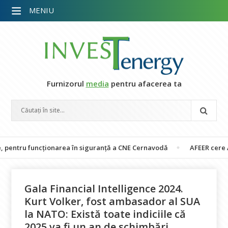
MENIU
Furnizorul
media
pentru afacerea ta
funcționarea în siguranță a CNE Cernavodă
AFEER cere ANRE recali
Gala Financial Intelligence 2024.
Kurt Volker, fost ambasador al SUA
la NATO: Există toate indiciile că
2025 va fi un an de schimbări