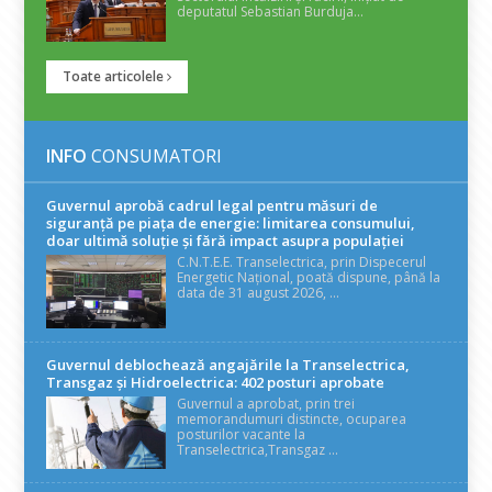
deputatul Sebastian Burduja...
Toate articolele
INFO
CONSUMATORI
Guvernul aprobă cadrul legal pentru măsuri de
siguranță pe piața de energie: limitarea consumului,
doar ultimă soluție și fără impact asupra populației
C.N.T.E.E. Transelectrica, prin Dispecerul
Energetic Național, poată dispune, până la
data de 31 august 2026, ...
Guvernul deblochează angajările la Transelectrica,
Transgaz și Hidroelectrica: 402 posturi aprobate
Guvernul a aprobat, prin trei
memorandumuri distincte, ocuparea
posturilor vacante la
Transelectrica,Transgaz ...