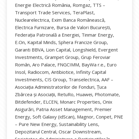
Energie Electrică România, Romgaz, TTS –
Transport Trade Services, TeraPlast,
Nuclearelectrica, Exim Banca Românească,
Electrica Furnizare, Bursa de Valori București,
Federația Patronală a Energiei, Tinmar Energy,
E.On, Kapital Minds, Sphera Francize Group,
Garanti BBVA, Lion Capital, Longshield, Evergent
Investments, Grampet Group, Grup Feroviar
Român, Aro Palace, FNGCIMM, BayWa r.e., Euro
Insol, Radiocom, Antibiotice, Infinity Capital
Investments, CIS Group, Transelectrica, AAF –
Asociația Administratorilor de Fonduri, Țuca
Zbârcea și Asociații, RetuRo, Huawei, Photomate,
Bitdefender, ELCEN, Monarc Properties, Onix
Asigurări, Patria Asset Management, Premier
Energy, Soft Galaxy (idScan), Magnor, Conpet, PNE
– Pure New Energy, Sustainability Lens,
Depozitarul Central, Oscar Downstream,
Societatea de Administrare a Participațiilor în