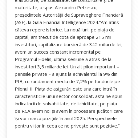
maturitate, a spus Alexandru Petrescu,
președintele Autorității de Supraveghere Financiară
(ASF), la Gala Financial Intelligence 2024.“Am atins
câteva repere istorice. La nouă luni, pe piața de
capital, am trecut de cota de aproape 215 mii
investitori, capitalizare bursieră de 342 miliarde lei,
avem un succes constant incremental pe
Programul Fidelis, ultima sesiune a atras de la
investitori 3,5 miliarde lei. Un alt pilon important –
pensiile private – a ajuns la echivalentul la 9% din
PIB, cu randament mediu de 7,2% pe fondurile pe
Pilonul II. Piața de asigurări este una care intră în
caracteristicile unui sector consolidat, asta ne spun
indicatorii de solvabilitate, de lichiditate, pe piața
de RCA avem noi și avem în procesare jucători care
își vor marca pozițiile în anul 2025. Perspectivele
pentru viitor în ceea ce ne privește sunt pozitive.”