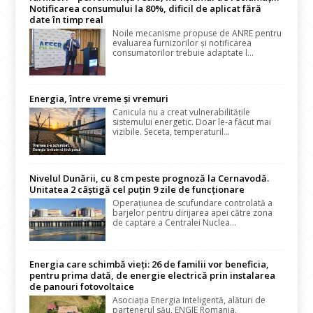
Notificarea consumului la 80%, dificil de aplicat fără
date în timp real
Noile mecanisme propuse de ANRE pentru
evaluarea furnizorilor și notificarea
consumatorilor trebuie adaptate l...
Energia, între vreme și vremuri
Canicula nu a creat vulnerabilitățile
sistemului energetic. Doar le-a făcut mai
vizibile. Seceta, temperaturil...
Nivelul Dunării, cu 8 cm peste prognoză la Cernavodă.
Unitatea 2 câștigă cel puțin 9 zile de funcționare
Operațiunea de scufundare controlată a
barjelor pentru dirijarea apei către zona
de captare a Centralei Nuclea...
Energia care schimbă vieți: 26 de familii vor beneficia,
pentru prima dată, de energie electrică prin instalarea
de panouri fotovoltaice
Asociația Energia Inteligentă, alături de
partenerul său, ENGIE Romania,