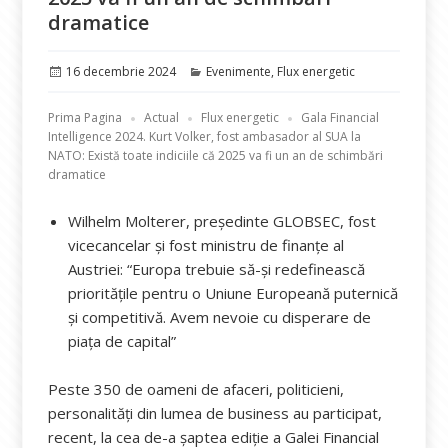
dramatice
Publicat
Categorii
16 decembrie 2024
Evenimente
,
Flux energetic
pe
Prima Pagina
Actual
Flux energetic
Gala Financial
Intelligence 2024. Kurt Volker, fost ambasador al SUA la
NATO: Există toate indiciile că 2025 va fi un an de schimbări
dramatice
Wilhelm Molterer, președinte GLOBSEC, fost
vicecancelar și fost ministru de finanțe al
Austriei: “Europa trebuie să-și redefinească
prioritățile pentru o Uniune Europeană puternică
și competitivă. Avem nevoie cu disperare de
piața de capital”
Peste 350 de oameni de afaceri, politicieni,
personalități din lumea de business au participat,
recent, la cea de-a șaptea ediție a Galei Financial