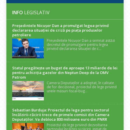
INFO
LEGISLATIV
Președintele Nicuşor Dan a promulgat legea privind
declararea situaţiei de criză pe piaţa produselor
petroliere
Președintele Nicușor Dan a semnat astăzi
decretul de promulgare pentru legea
privind declararea situației de c...
Statul pregătește un buget de aproape 13 miliarde de lei
pentru achiziția gazelor din Neptun Deep de la OMV
Petrom
Camera Deputaților a adoptat, în calitate
de for decizional, proiectul de lege privind
unele măsuri fiscal-bug...
Sebastian Burduja: Proiectul de lege pentru sectorul
încălzirii-răcirii trece de primele comisii din Camera
Deputaților. Va debloca 800 milioane euro din PNRR
Proiectul de lege privind dezvoltarea
sectorului încălzirii și răcirii, inițiat de