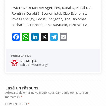
PARTENERI MEDIA: Agerpres, Kanal D, Kanal D2,
România Durabilă, Economistul, Club Economic,
InvesTenergy, Focus Energetic, The Diplomat
Bucharest, Finzoom, EM360Studio, BiziLive TV.
F
W
Li
X
T
E
ac
h
n
el
m
e
at
k
e
ai
PUBLICAT DE
b
s
e
gr
l
REDACȚIA
o
A
dI
a
Echipa InvesTenergy
o
p
n
m
k
p
Lasă un răspuns
Adresa ta de email nu va fi publicată.
Câmpurile obligatorii sunt
marcate cu
*
COMENTARIU
*