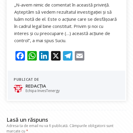
„N-avem nimic de comentat în această privinţă.
Aşteptăm să vedem rezultatul investigaţiei şi să
luăm notă de el. Este o acţiune care se desfăşoară
în cadrul legal bine constituit. Privim şi noi cu
interes şi cu preocupare (…) această acţiune de
control”, a mai spus Suciu.
F
W
Li
X
T
E
ac
h
n
el
m
e
at
k
e
ai
PUBLICAT DE
b
s
e
gr
l
REDACȚIA
o
A
dI
a
Echipa InvesTenergy
o
p
n
m
k
p
Lasă un răspuns
Adresa ta de email nu va fi publicată.
Câmpurile obligatorii sunt
marcate cu
*