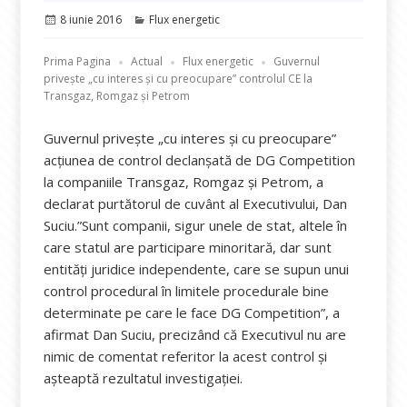
Publicat
Categorii
8 iunie 2016
Flux energetic
pe
Prima Pagina
Actual
Flux energetic
Guvernul
priveşte „cu interes şi cu preocupare” controlul CE la
Transgaz, Romgaz și Petrom
Guvernul priveşte „cu interes şi cu preocupare”
acţiunea de control declanşată de DG Competition
la companiile Transgaz, Romgaz şi Petrom, a
declarat purtătorul de cuvânt al Executivului, Dan
Suciu.”Sunt companii, sigur unele de stat, altele în
care statul are participare minoritară, dar sunt
entităţi juridice independente, care se supun unui
control procedural în limitele procedurale bine
determinate pe care le face DG Competition”, a
afirmat Dan Suciu, precizând că Executivul nu are
nimic de comentat referitor la acest control şi
aşteaptă rezultatul investigaţiei.