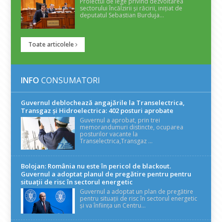
Proiectul de lege privind dezvoltarea
sectorului încălzirii și răcirii, inițiat de
deputatul Sebastian Burduja...
Toate articolele
INFO
CONSUMATORI
Guvernul deblochează angajările la Transelectrica,
Transgaz și Hidroelectrica: 402 posturi aprobate
Guvernul a aprobat, prin trei
memorandumuri distincte, ocuparea
posturilor vacante la
Transelectrica,Transgaz ...
Bolojan: România nu este în pericol de blackout.
Guvernul a adoptat planul de pregătire pentru pentru
situații de risc în sectorul energetic
Guvernul a adoptat un plan de pregătire
pentru situații de risc în sectorul energetic
și va înființa un Centru...