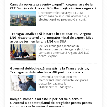
Canicula oprește preventiv grupul în cogenerare de la
CET Grozăvești. Apa caldă în București rămâne asigurată
Electrocentrale București (ELCEN)
informează că, în cursul acestei zile, a
efectuat oprirea preventivă și cont...
Transgaz analizează intrarea în acționariatul Argent
LNG, dezvoltatorul unui megaterminal de export. Miza:
acces pe termen lung la LNG din SUA
SNTGN Transgaz a încheiat un
Memorandum de Înțelegere (MoU) cu
compania americană Argent LNG LLC
pentru explor...
Guvernul deblochează angajările la Transelectrica,
Transgaz și Hidroelectrica: 402 posturi aprobate
Guvernul a aprobat, prin trei
memorandumuri distincte, ocuparea
posturilor vacante la
Transelectrica,Transgaz ...
Bolojan: România nu este în pericol de blackout.
Guvernul a adoptat planul de pregătire pentru pentru
situații de risc în sectorul energetic