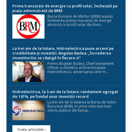
Prima tranzacție de energie cu profil solar, încheiată pe
piața administrată de BRM
Bursa Română de Mărfuri (BRM) anunță
încheierea primei tranzacții de energie
electrică cu profil solar din Rom...
La trei ani de la listare, Hidroelectrica pune accent pe
credibilitate și investiții. Bogdan Badea: „Încrederea
investitorilor se câștigă în fiecare zi”
Pentru Bogdan Badea, Chief Investment
Officer și membru al Directoratului
Hidroelectrica, aniversarea celor tr...
Hidroelectrica, la 3 ani de la listare: randament agregat
de 141%, pe fondul unor investiții record
La trei ani de la listarea la Bursa de Valori
București (BVB), în urma celei mai mari
oferte publice din Europ...
Toate articolele