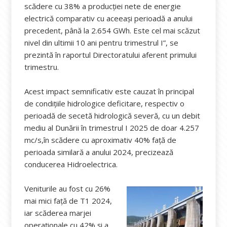
scădere cu 38% a producției nete de energie
electrică comparativ cu aceeași perioadă a anului
precedent, până la 2.654 GWh. Este cel mai scăzut
nivel din ultimii 10 ani pentru trimestrul I”, se
prezintă în raportul Directoratului aferent primului
trimestru.
Acest impact semnificativ este cauzat în principal
de condițiile hidrologice deficitare, respectiv o
perioadă de secetă hidrologică severă, cu un debit
mediu al Dunării în trimestrul I 2025 de doar 4.257
mc/s,în scădere cu aproximativ 40% față de
perioada similară a anului 2024, precizează
conducerea Hidroelectrica.
Veniturile au fost cu 26%
mai mici față de T1 2024,
iar scăderea marjei
operaționale cu 42% și a