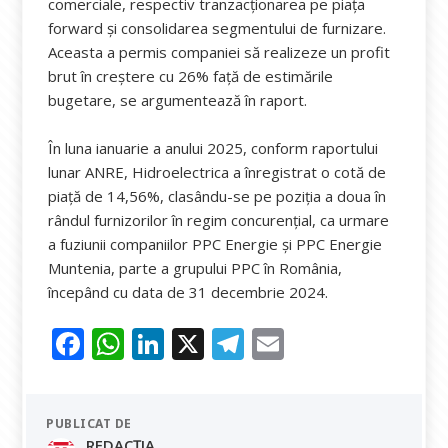
comerciale, respectiv tranzacționarea pe piața
forward și consolidarea segmentului de furnizare.
Aceasta a permis companiei să realizeze un profit
brut în creștere cu 26% față de estimările
bugetare, se argumentează în raport.
În luna ianuarie a anului 2025, conform raportului
lunar ANRE, Hidroelectrica a înregistrat o cotă de
piață de 14,56%, clasându-se pe poziția a doua în
rândul furnizorilor în regim concurențial, ca urmare
a fuziunii companiilor PPC Energie și PPC Energie
Muntenia, parte a grupului PPC în România,
începând cu data de 31 decembrie 2024.
F
W
Li
X
T
E
ac
h
n
el
m
e
at
k
e
ai
PUBLICAT DE
b
s
e
gr
l
REDACȚIA