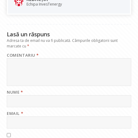
o
A
dI
a
Echipa InvesTenergy
o
p
n
m
k
p
Lasă un răspuns
Adresa ta de email nu va fi publicată.
Câmpurile obligatorii sunt
marcate cu
*
COMENTARIU
*
NUME
*
EMAIL
*