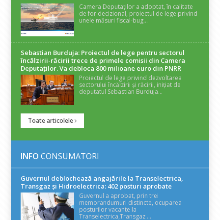
Camera Deputaților a adoptat, în calitate
de for decizional, proiectul de lege privind
unele măsuri fiscal-bug...
Sebastian Burduja: Proiectul de lege pentru sectorul
încălzirii-răcirii trece de primele comisii din Camera
Deputaților. Va debloca 800 milioane euro din PNRR
Proiectul de lege privind dezvoltarea
sectorului încălzirii și răcirii, inițiat de
deputatul Sebastian Burduja...
Toate articolele
INFO
CONSUMATORI
Guvernul deblochează angajările la Transelectrica,
Transgaz și Hidroelectrica: 402 posturi aprobate
Guvernul a aprobat, prin trei
memorandumuri distincte, ocuparea
posturilor vacante la
Transelectrica,Transgaz ...