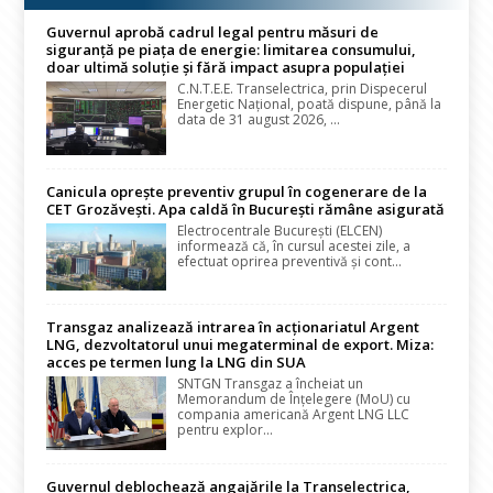
Guvernul aprobă cadrul legal pentru măsuri de
siguranță pe piața de energie: limitarea consumului,
doar ultimă soluție și fără impact asupra populației
C.N.T.E.E. Transelectrica, prin Dispecerul
Energetic Național, poată dispune, până la
data de 31 august 2026, ...
Canicula oprește preventiv grupul în cogenerare de la
CET Grozăvești. Apa caldă în București rămâne asigurată
Electrocentrale București (ELCEN)
informează că, în cursul acestei zile, a
efectuat oprirea preventivă și cont...
Transgaz analizează intrarea în acționariatul Argent
LNG, dezvoltatorul unui megaterminal de export. Miza:
acces pe termen lung la LNG din SUA
SNTGN Transgaz a încheiat un
Memorandum de Înțelegere (MoU) cu
compania americană Argent LNG LLC
pentru explor...
Guvernul deblochează angajările la Transelectrica,