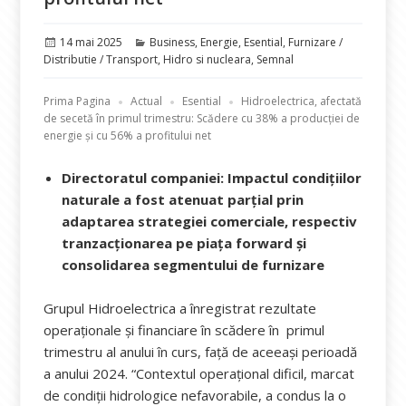
Publicat
Categorii
14 mai 2025
Business
,
Energie
,
Esential
,
Furnizare /
pe
Distributie / Transport
,
Hidro si nucleara
,
Semnal
Prima Pagina
Actual
Esential
Hidroelectrica, afectată
de secetă în primul trimestru: Scădere cu 38% a producției de
energie și cu 56% a profitului net
Directoratul companiei: Impactul condițiilor
naturale a fost atenuat parțial prin
adaptarea strategiei comerciale, respectiv
tranzacționarea pe piața forward și
consolidarea segmentului de furnizare
Grupul Hidroelectrica a înregistrat rezultate
operaționale și financiare în scădere în primul
trimestru al anului în curs, față de aceeași perioadă
a anului 2024. “Contextul operațional dificil, marcat
de condiții hidrologice nefavorabile, a condus la o