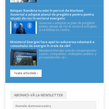
Bolojan: România nu este în pericol de blackout.
Guvernul a adoptat planul de pregătire pentru pentru
situații de risc în sectorul energetic
Guvernul a adoptat un plan de pregătire
pentru situații de risc în sectorul energetic
și va înființa un Centru...
Ministerul Energiei face apel la reducerea voluntară a
consumului de energie în orele de vârf
Ministerul Energiei solicită consumatorilor
casnici, companiilor, instituțiilor publice și
prosumatorilor să r...
Toate articolele
ABONAȚI-VĂ LA NEWSLETTER