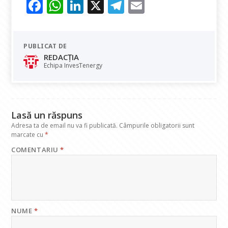
F
W
Li
X
T
E
ac
h
n
el
m
e
at
k
e
ai
PUBLICAT DE
b
s
e
gr
l
REDACȚIA
o
A
dI
a
Echipa InvesTenergy
o
p
n
m
k
p
Lasă un răspuns
Adresa ta de email nu va fi publicată.
Câmpurile obligatorii sunt
marcate cu
*
COMENTARIU
*
NUME
*