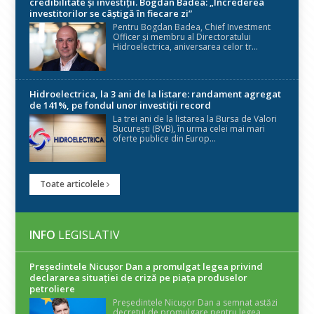
credibilitate și investiții. Bogdan Badea: „Încrederea
investitorilor se câștigă în fiecare zi”
Pentru Bogdan Badea, Chief Investment
Officer și membru al Directoratului
Hidroelectrica, aniversarea celor tr...
Hidroelectrica, la 3 ani de la listare: randament agregat
de 141%, pe fondul unor investiții record
La trei ani de la listarea la Bursa de Valori
București (BVB), în urma celei mai mari
oferte publice din Europ...
Toate articolele
INFO
LEGISLATIV
Președintele Nicuşor Dan a promulgat legea privind
declararea situaţiei de criză pe piaţa produselor
petroliere
Președintele Nicușor Dan a semnat astăzi
decretul de promulgare pentru legea