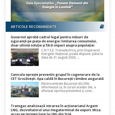
ARTICOLE RECOMANDATE
Guvernul aprobă cadrul legal pentru măsuri de
siguranță pe piața de energie: limitarea consumului,
doar ultimă soluție și fără impact asupra populației
C.N.T.E.E. Transelectrica, prin Dispecerul
Energetic Național, poată dispune, până la
data de 31 august 2026, ...
Canicula oprește preventiv grupul în cogenerare de la
CET Grozăvești. Apa caldă în București rămâne asigurată
Electrocentrale București (ELCEN)
informează că, în cursul acestei zile, a
efectuat oprirea preventivă și cont...
Transgaz analizează intrarea în acționariatul Argent
LNG, dezvoltatorul unui megaterminal de export. Miza:
acces pe termen lung la LNG din SUA