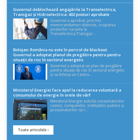
Guvernul deblochează angajările la Transelectrica,
Transgaz și Hidroelectrica: 402 posturi aprobate
Guvernul a aprobat, prin trei
memorandumuri distincte, ocuparea
posturilor vacante la
Transelectrica,Transgaz ...
Bolojan: România nu este în pericol de blackout.
Guvernul a adoptat planul de pregătire pentru pentru
situații de risc în sectorul energetic
Guvernul a adoptat un plan de pregătire
pentru situații de risc în sectorul energetic
și va înființa un Centru...
Ministerul Energiei face apel la reducerea voluntară a
consumului de energie în orele de vârf
Ministerul Energiei solicită consumatorilor
casnici, companiilor, instituțiilor publice și
prosumatorilor să r...
Toate articolele