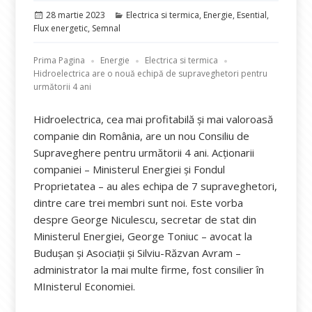
Publicat
Categorii
28 martie 2023
Electrica si termica
,
Energie
,
Esential
,
pe
Flux energetic
,
Semnal
Prima Pagina
Energie
Electrica si termica
Hidroelectrica are o nouă echipă de supraveghetori pentru
următorii 4 ani
Hidroelectrica, cea mai profitabilă și mai valoroasă
companie din România, are un nou Consiliu de
Supraveghere pentru următorii 4 ani. Acționarii
companiei – Ministerul Energiei și Fondul
Proprietatea – au ales echipa de 7 supraveghetori,
dintre care trei membri sunt noi. Este vorba
despre George Niculescu, secretar de stat din
Ministerul Energiei, George Toniuc – avocat la
Budușan și Asociații și Silviu-Răzvan Avram –
administrator la mai multe firme, fost consilier în
MInisterul Economiei.