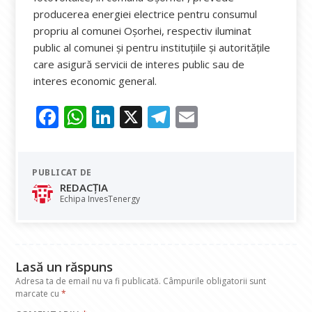
producerea energiei electrice pentru consumul
propriu al comunei Oșorhei, respectiv iluminat
public al comunei şi pentru instituţiile şi autorităţile
care asigură servicii de interes public sau de
interes economic general.
F
W
Li
X
T
E
ac
h
n
el
m
e
at
k
e
ai
PUBLICAT DE
b
s
e
gr
l
REDACȚIA
o
A
dI
a
Echipa InvesTenergy
o
p
n
m
k
p
Lasă un răspuns
Adresa ta de email nu va fi publicată.
Câmpurile obligatorii sunt
marcate cu
*