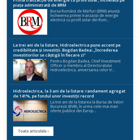
Prima tranzacție de energie cu profil solar, încheiată pe
piața administrată de BRM
Bursa Română de Mărfuri (BRM) anunță
încheierea primei tranzacții de energie
electrică cu profil solar din Rom...
La trei ani de la listare, Hidroelectrica pune accent pe
credibilitate și investiții. Bogdan Badea: „Încrederea
investitorilor se câștigă în fiecare zi”
Pentru Bogdan Badea, Chief Investment
Officer și membru al Directoratului
Hidroelectrica, aniversarea celor tr...
Hidroelectrica, la 3 ani de la listare: randament agregat
de 141%, pe fondul unor investiții record
La trei ani de la listarea la Bursa de Valori
București (BVB), în urma celei mai mari
oferte publice din Europ...
Toate articolele