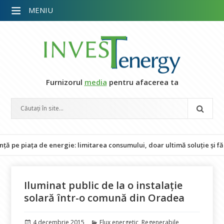
MENIU
Furnizorul
media
pentru afacerea ta
piața de energie: limitarea consumului, doar ultimă soluție și fără im
Iluminat public de la o instalație
solară într-o comună din Oradea
Publicat
Categorii
4 decembrie 2015
Flux energetic
,
Regenerabile