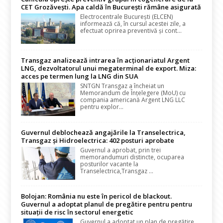
CET Grozăvești. Apa caldă în București rămâne asigurată
Electrocentrale București (ELCEN)
informează că, în cursul acestei zile, a
efectuat oprirea preventivă și cont...
Transgaz analizează intrarea în acționariatul Argent
LNG, dezvoltatorul unui megaterminal de export. Miza:
acces pe termen lung la LNG din SUA
SNTGN Transgaz a încheiat un
Memorandum de Înțelegere (MoU) cu
compania americană Argent LNG LLC
pentru explor...
Guvernul deblochează angajările la Transelectrica,
Transgaz și Hidroelectrica: 402 posturi aprobate
Guvernul a aprobat, prin trei
memorandumuri distincte, ocuparea
posturilor vacante la
Transelectrica,Transgaz ...
Bolojan: România nu este în pericol de blackout.
Guvernul a adoptat planul de pregătire pentru pentru
situații de risc în sectorul energetic
Guvernul a adoptat un plan de pregătire