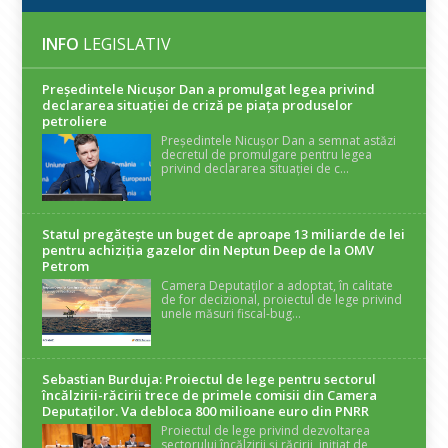
INFO
LEGISLATIV
Președintele Nicuşor Dan a promulgat legea privind
declararea situaţiei de criză pe piaţa produselor
petroliere
Președintele Nicușor Dan a semnat astăzi
decretul de promulgare pentru legea
privind declararea situației de c...
Statul pregătește un buget de aproape 13 miliarde de lei
pentru achiziția gazelor din Neptun Deep de la OMV
Petrom
Camera Deputaților a adoptat, în calitate
de for decizional, proiectul de lege privind
unele măsuri fiscal-bug...
Sebastian Burduja: Proiectul de lege pentru sectorul
încălzirii-răcirii trece de primele comisii din Camera
Deputaților. Va debloca 800 milioane euro din PNRR
Proiectul de lege privind dezvoltarea
sectorului încălzirii și răcirii, inițiat de