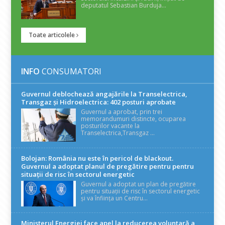
deputatul Sebastian Burduja...
Toate articolele
INFO
CONSUMATORI
Guvernul deblochează angajările la Transelectrica,
Transgaz și Hidroelectrica: 402 posturi aprobate
Guvernul a aprobat, prin trei
memorandumuri distincte, ocuparea
posturilor vacante la
Transelectrica,Transgaz ...
Bolojan: România nu este în pericol de blackout.
Guvernul a adoptat planul de pregătire pentru pentru
situații de risc în sectorul energetic
Guvernul a adoptat un plan de pregătire
pentru situații de risc în sectorul energetic
și va înființa un Centru...
Ministerul Energiei face apel la reducerea voluntară a