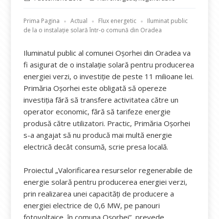
pe
Prima Pagina
Actual
Flux energetic
Iluminat public
de la o instalație solară într-o comună din Oradea
Iluminatul public al comunei Oşorhei din Oradea va
fi asigurat de o instalaţie solară pentru producerea
energiei verzi, o investiție de peste 11 milioane lei.
Primăria Oşorhei este obligată să opereze
investiţia fără să transfere activitatea către un
operator economic, fără să tarifeze energie
produsă către utilizatori. Practic, Primăria Oşorhei
s-a angajat să nu producă mai multă energie
electrică decât consumă, scrie presa locală.
Proiectul „Valorificarea resurselor regenerabile de
energie solară pentru producerea energiei verzi,
prin realizarea unei capacităţi de producere a
energiei electrice de 0,6 MW, pe panouri
fotovoltaice, în comuna Oşorhei”, prevede