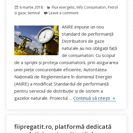
Publicat
Categorii
6 martie 2018
Flux energetic
,
Info Consumatori
,
Petrol
pe
si gaze
,
Semnal
Leave a comment
ANRE impune un nou
standard de performanță
Distribuitorii de gaze
naturale au noi obligații față
de consumatori. Cu scopul
de a sprijini și proteja consumatorii, prin asigurarea
unei piețe concurențiale eficiente, Autoritatea
Națională de Reglementare în domeniul Energiei
(ANRE) a modificat Standardul de performanță
pentru serviciul de distribuție și de sistem a
Noi obligaț
gazelor naturale. Proiectul …
Continuă să citești
fiipregatit.ro, platformă dedicată