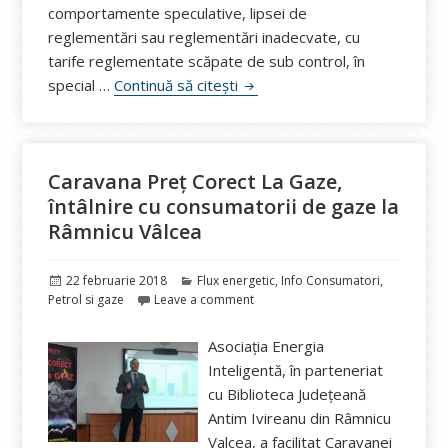
comportamente speculative, lipsei de
reglementări sau reglementări inadecvate, cu
tarife reglementate scăpate de sub control, în
Comisia lui Iancu a aflat de c
special …
Continuă să citești
Caravana Preț Corect La Gaze,
întâlnire cu consumatorii de gaze la
Râmnicu Vâlcea
Publicat
Categorii
22 februarie 2018
Flux energetic
,
Info Consumatori
,
pe
Petrol si gaze
Leave a comment
Asociația Energia
Inteligentă, în parteneriat
cu Biblioteca Județeană
Antim Ivireanu din Râmnicu
Valcea, a facilitat Caravanei