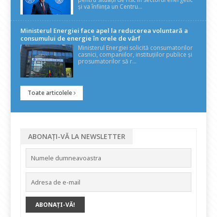
și va înființa un Centru...
Ministerul Energiei face apel la reducerea voluntară a
consumului de energie în orele de vârf
Ministerul Energiei solicită consumatorilor
casnici, companiilor, instituțiilor publice și
prosumatorilor să r...
Toate articolele
ABONAȚI-VĂ LA NEWSLETTER