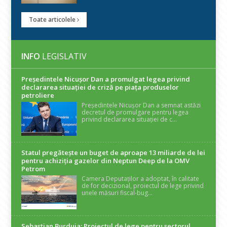
Toate articolele
INFO
LEGISLATIV
Președintele Nicuşor Dan a promulgat legea privind
declararea situaţiei de criză pe piaţa produselor
petroliere
Președintele Nicușor Dan a semnat astăzi
decretul de promulgare pentru legea
privind declararea situației de c...
Statul pregătește un buget de aproape 13 miliarde de lei
pentru achiziția gazelor din Neptun Deep de la OMV
Petrom
Camera Deputaților a adoptat, în calitate
de for decizional, proiectul de lege privind
unele măsuri fiscal-bug...
Sebastian Burduja: Proiectul de lege pentru sectorul