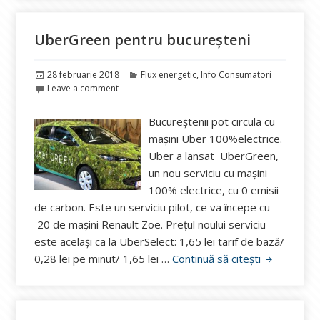
UberGreen pentru bucureșteni
Publicat
Categorii
28 februarie 2018
Flux energetic
,
Info Consumatori
pe
Leave a comment
Bucureștenii pot circula cu
mașini Uber 100%electrice.
Uber a lansat UberGreen,
un nou serviciu cu maşini
100% electrice, cu 0 emisii
de carbon. Este un serviciu pilot, ce va începe cu
20 de maşini Renault Zoe. Prețul noului serviciu
este acelaşi ca la UberSelect: 1,65 lei tarif de bază/
UberGreen 
0,28 lei pe minut/ 1,65 lei …
Continuă să citești