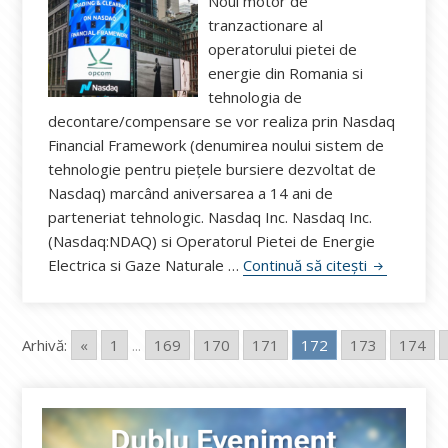
Noul motor de
tranzactionare al
operatorului pietei de
energie din Romania si
tehnologia de
decontare/compensare se vor realiza prin Nasdaq
Financial Framework (denumirea noului sistem de
tehnologie pentru piețele bursiere dezvoltat de
Nasdaq) marcând aniversarea a 14 ani de
parteneriat tehnologic. Nasdaq Inc. Nasdaq Inc.
(Nasdaq:NDAQ) si Operatorul Pietei de Energie
Nasdaq și 
Electrica si Gaze Naturale …
Continuă să citești
Arhivă:
«
1
...
169
170
171
172
173
174