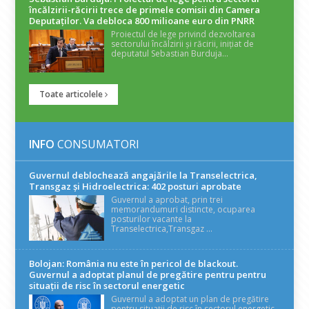
încălzirii-răcirii trece de primele comisii din Camera
Deputaților. Va debloca 800 milioane euro din PNRR
Proiectul de lege privind dezvoltarea
sectorului încălzirii și răcirii, inițiat de
deputatul Sebastian Burduja...
Toate articolele
INFO
CONSUMATORI
Guvernul deblochează angajările la Transelectrica,
Transgaz și Hidroelectrica: 402 posturi aprobate
Guvernul a aprobat, prin trei
memorandumuri distincte, ocuparea
posturilor vacante la
Transelectrica,Transgaz ...
Bolojan: România nu este în pericol de blackout.
Guvernul a adoptat planul de pregătire pentru pentru
situații de risc în sectorul energetic
Guvernul a adoptat un plan de pregătire
pentru situații de risc în sectorul energetic