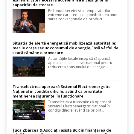
extreme. Este necesară accelerarea investițiilor în
capacități de stocare
Pe fondul secetei și al temperaturilor
extreme care reduc disponibilitatea unor
surse convenționale de producț...
Situația de alertă energetică mobilizează autoritățile:
marile orașe reduc consumul de energie, însă vârful de
seară rămâne o provocare
Autoritățile locale încep să răspundă
apelului lansat la nivel național pentru
reducerea consumului de energie...
Transelectrica operează Sistemul Electroenergetic
Național în condiții dificile, având ca prioritate
menținerea siguranței în funcționare
Transelectrica transmite că operează
Sistemul Electroenergetic Național în
condiții dificile, având ca priorit...
Țuca Zbârcea & Asociații asistă BCR în finanțarea de