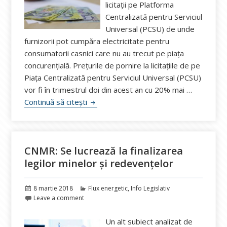
licitaţii pe Platforma
Centralizată pentru Serviciul
Universal (PCSU) de unde
furnizorii pot cumpăra electricitate pentru
consumatorii casnici care nu au trecut pe piaţa
concurenţială. Preţurile de pornire la licitaţiile de pe
Piaţa Centralizată pentru Serviciul Universal (PCSU)
vor fi în trimestrul doi din acest an cu 20% mai …
Scad facturile la electricitate pentru pop
Continuă să citești
CNMR: Se lucrează la finalizarea
legilor minelor şi redevenţelor
Publicat
Categorii
8 martie 2018
Flux energetic
,
Info Legislativ
pe
Leave a comment
Un alt subiect analizat de