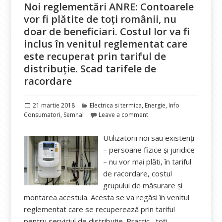
Noi reglementări ANRE: Contoarele
vor fi plătite de toți românii, nu
doar de beneficiari. Costul lor va fi
inclus în venitul reglementat care
este recuperat prin tariful de
distribuție. Scad tarifele de
racordare
Publicat
Categorii
21 martie 2018
Electrica si termica
,
Energie
,
Info
pe
Consumatori
,
Semnal
Leave a comment
Utilizatorii noi sau existenți
– persoane fizice și juridice
– nu vor mai plăti, în tariful
de racordare, costul
grupului de măsurare şi
montarea acestuia. Acesta se va regăsi în venitul
reglementat care se recuperează prin tariful
pentru serviciul de distribuţie. Practic, toți