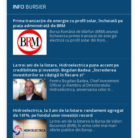
INFO
BURSIER
Prima tranzacție de energie cu profil solar, încheiată pe
piața administrată de BRM
Bursa Română de Mărfuri (BRM) anunță
încheierea primei tranzacții de energie
electrică cu profil solar din Rom...
La trei ani de la listare, Hidroelectrica pune accent pe
credibilitate și investiții. Bogdan Badea: „Încrederea
investitorilor se câștigă în fiecare zi”
Pentru Bogdan Badea, Chief Investment
Officer și membru al Directoratului
Hidroelectrica, aniversarea celor tr...
Hidroelectrica, la 3 ani de la listare: randament agregat
de 141%, pe fondul unor investiții record
La trei ani de la listarea la Bursa de Valori
București (BVB), în urma celei mai mari
oferte publice din Europ...