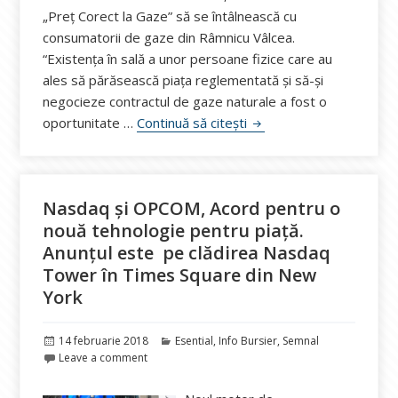
„Preț Corect la Gaze” să se întâlnească cu
consumatorii de gaze din Râmnicu Vâlcea.
“Existența în sală a unor persoane fizice care au
ales să părăsească piața reglementată și să-și
negocieze contractul de gaze naturale a fost o
Caravana Preț Corect La
oportunitate …
Continuă să citești
Nasdaq și OPCOM, Acord pentru o
nouă tehnologie pentru piață.
Anunțul este pe clădirea Nasdaq
Tower în Times Square din New
York
Publicat
Categorii
14 februarie 2018
Esential
,
Info Bursier
,
Semnal
pe
Leave a comment