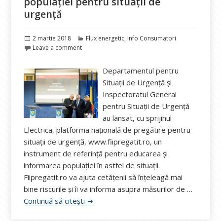
populației pentru situații de
urgență
Publicat
Categorii
2 martie 2018
Flux energetic
,
Info Consumatori
pe
Leave a comment
Departamentul pentru
Situații de Urgență și
Inspectoratul General
pentru Situații de Urgență
au lansat, cu sprijinul
Electrica, platforma națională de pregătire pentru
situații de urgență, www.fiipregatit.ro, un
instrument de referință pentru educarea și
informarea populației în astfel de situații.
Fiipregatit.ro va ajuta cetățenii să înțeleagă mai
bine riscurile și îi va informa asupra măsurilor de …
fiipregatit.ro, platformă dedicată popula
Continuă să citești