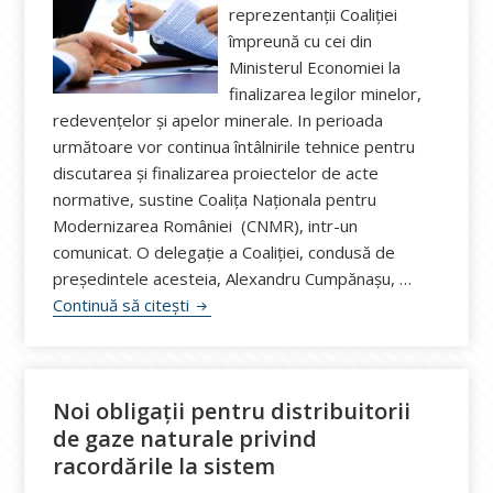
reprezentanţii Coaliţiei
împreună cu cei din
Ministerul Economiei la
finalizarea legilor minelor,
redevenţelor şi apelor minerale. In perioada
următoare vor continua întâlnirile tehnice pentru
discutarea şi finalizarea proiectelor de acte
normative, sustine Coaliţa Naţionala pentru
Modernizarea României (CNMR), intr-un
comunicat. O delegaţie a Coaliţiei, condusă de
preşedintele acesteia, Alexandru Cumpănaşu, …
CNMR: Se lucrează la finalizarea legilor
Continuă să citești
Noi obligații pentru distribuitorii
de gaze naturale privind
racordările la sistem