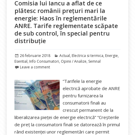
Comisia lui Iancu a aflat de ce
plătesc românii prețuri mari la
energie: Haos în reglementările
ANRE. Tarife reglementate scăpate
de sub control, în special pentru
distribuție
Publicat
Categorii
26 februarie 2018
Actual
,
Electrica si termica
,
Energie
,
pe
Esential
,
Info Consumatori
,
Opinii / Analize
,
Semnal
Leave a comment
“Tarifele la energie
electrică aprobate de ANRE
pentru furnizarea la
consumatorii finali au
crescut permanent de la
liberalizarea pieței de energie electrică” “Creșterile
de preț la consumatorii finali se datorează în primul
rând existenței unor reglementări care permit