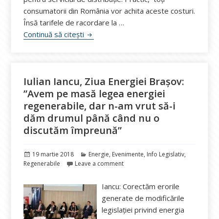
consumatorii din România vor achita aceste costuri.
Însă tarifele de racordare la …
Noi reglementări ANRE: Contoarele vor fi 
Continuă să citești
Iulian Iancu, Ziua Energiei Brașov:
”Avem pe masă legea energiei
regenerabile, dar n-am vrut să-i
dăm drumul până când nu o
discutăm împreună”
Publicat
Categorii
19 martie 2018
Energie
,
Evenimente
,
Info Legislativ
,
pe
Regenerabile
Leave a comment
Iancu: Corectăm erorile
generate de modificările
legislaţiei privind energia