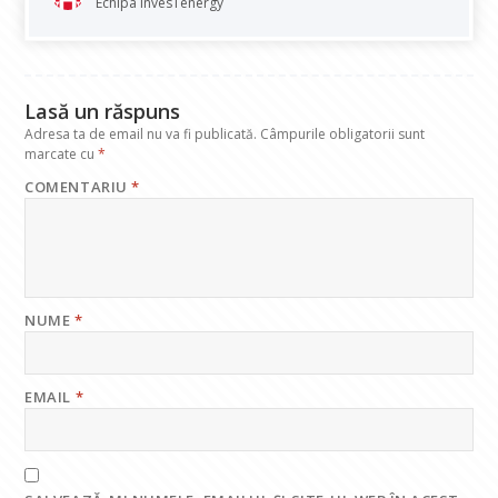
o
A
dI
a
Echipa InvesTenergy
o
p
n
m
k
p
Lasă un răspuns
Adresa ta de email nu va fi publicată.
Câmpurile obligatorii sunt
marcate cu
*
COMENTARIU
*
NUME
*
EMAIL
*