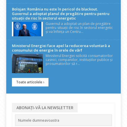
Bolojan: România nu este în pericol de blackout.
Guvernul a adoptat planul de pregătire pentru pentru
situații de risc în sectorul energetic
Guvernul a adoptat un plan de pregătire
pentru situații de risc în sectorul energetic
și va înființa un Centru...
Ministerul Energiei face apel la reducerea voluntară a
consumului de energie în orele de vârf
Ministerul Energiei solicită consumatorilor
casnici, companiilor, instituțiilor publice și
prosumatorilor să r...
Toate articolele
ABONAȚI-VĂ LA NEWSLETTER