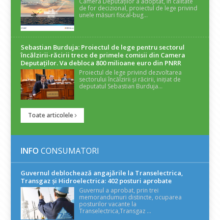
Camera Deputaților a adoptat, în calitate
de for decizional, proiectul de lege privind
unele măsuri fiscal-bug...
Sebastian Burduja: Proiectul de lege pentru sectorul
încălzirii-răcirii trece de primele comisii din Camera
Deputaților. Va debloca 800 milioane euro din PNRR
Proiectul de lege privind dezvoltarea
sectorului încălzirii și răcirii, inițiat de
deputatul Sebastian Burduja...
Toate articolele
INFO
CONSUMATORI
Guvernul deblochează angajările la Transelectrica,
Transgaz și Hidroelectrica: 402 posturi aprobate
Guvernul a aprobat, prin trei
memorandumuri distincte, ocuparea
posturilor vacante la
Transelectrica,Transgaz ...