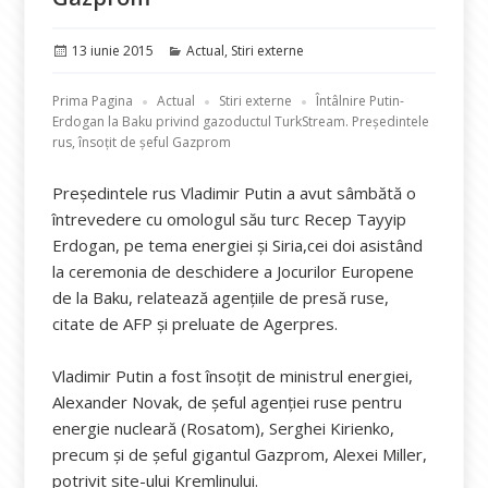
Publicat
Categorii
13 iunie 2015
Actual
,
Stiri externe
pe
Prima Pagina
Actual
Stiri externe
Întâlnire Putin-
Erdogan la Baku privind gazoductul TurkStream. Preşedintele
rus, însoţit de şeful Gazprom
Președintele rus Vladimir Putin a avut sâmbătă o
întrevedere cu omologul său turc Recep Tayyip
Erdogan, pe tema energiei şi Siria,cei doi asistând
la ceremonia de deschidere a Jocurilor Europene
de la Baku, relatează agențiile de presă ruse,
citate de AFP şi preluate de Agerpres.
Vladimir Putin a fost însoțit de ministrul energiei,
Alexander Novak, de șeful agenției ruse pentru
energie nucleară (Rosatom), Serghei Kirienko,
precum și de șeful gigantul Gazprom, Alexei Miller,
potrivit site-ului Kremlinului.