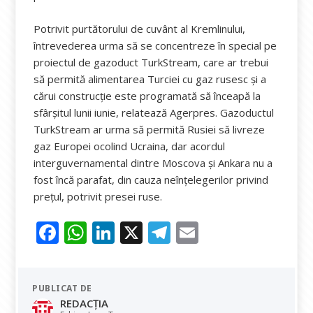
Potrivit purtătorului de cuvânt al Kremlinului,
întrevederea urma să se concentreze în special pe
proiectul de gazoduct TurkStream, care ar trebui
să permită alimentarea Turciei cu gaz rusesc și a
cărui construcție este programată să înceapă la
sfârșitul lunii iunie, relatează Agerpres. Gazoductul
TurkStream ar urma să permită Rusiei să livreze
gaz Europei ocolind Ucraina, dar acordul
interguvernamental dintre Moscova și Ankara nu a
fost încă parafat, din cauza neînțelegerilor privind
prețul, potrivit presei ruse.
F
W
Li
X
T
E
ac
h
n
el
m
e
at
k
e
ai
PUBLICAT DE
b
s
e
gr
l
REDACȚIA