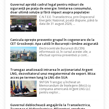
Guvernul aprobă cadrul legal pentru măsuri de
siguranță pe piața de energie: limitarea consumului,
doar ultimă soluție și fără impact asupra populației
C.N.T.E.E. Transelectrica, prin Dispecerul
Energetic Național, poată dispune, până la
data de 31 august 2026, ...
Canicula oprește preventiv grupul în cogenerare de la
CET Grozăvești. Apa caldă în București rămâne asigurată
Electrocentrale București (ELCEN)
informează că, în cursul acestei zile, a
efectuat oprirea preventivă și cont...
Transgaz analizează intrarea în acționariatul Argent
LNG, dezvoltatorul unui megaterminal de export. Miza:
acces pe termen lung la LNG din SUA
SNTGN Transgaz a încheiat un
Memorandum de Înțelegere (MoU) cu
compania americană Argent LNG LLC
pentru explor...
Guvernul deblochează angajările la Transelectrica,
Transgaz și Hidroelectrica: 402 posturi aprobate