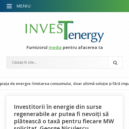
MENIU
Furnizorul
media
pentru afacerea ta
 energie: limitarea consumului, doar ultimă soluție și fără impact asu
Investitorii în energie din surse
regenerabile ar putea fi nevoiți să
plătească o taxă pentru fiecare MW
solicitat. George Niculescu,