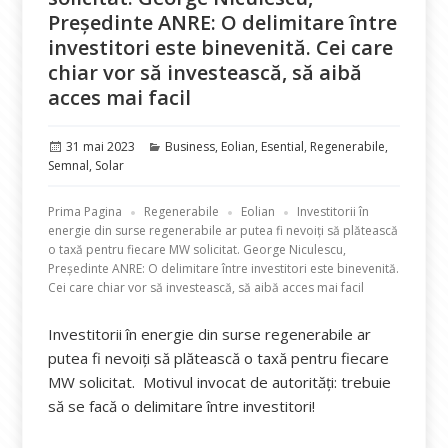
Președinte ANRE: O delimitare între
investitori este binevenită. Cei care
chiar vor să investească, să aibă
acces mai facil
Publicat
Categorii
31 mai 2023
Business
,
Eolian
,
Esential
,
Regenerabile
,
pe
Semnal
,
Solar
Prima Pagina
Regenerabile
Eolian
Investitorii în
energie din surse regenerabile ar putea fi nevoiți să plătească
o taxă pentru fiecare MW solicitat. George Niculescu,
Președinte ANRE: O delimitare între investitori este binevenită.
Cei care chiar vor să investească, să aibă acces mai facil
Investitorii în energie din surse regenerabile ar
putea fi nevoiți să plătească o taxă pentru fiecare
MW solicitat. Motivul invocat de autorități: trebuie
să se facă o delimitare între investitori!