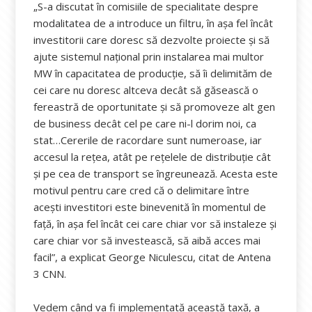
„S-a discutat în comisiile de specialitate despre
modalitatea de a introduce un filtru, în așa fel încât
investitorii care doresc să dezvolte proiecte și să
ajute sistemul național prin instalarea mai multor
MW în capacitatea de producție, să îi delimităm de
cei care nu doresc altceva decât să găsească o
fereastră de oportunitate și să promoveze alt gen
de business decât cel pe care ni-l dorim noi, ca
stat…Cererile de racordare sunt numeroase, iar
accesul la rețea, atât pe rețelele de distribuție cât
și pe cea de transport se îngreunează. Acesta este
motivul pentru care cred că o delimitare între
acești investitori este binevenită în momentul de
față, în așa fel încât cei care chiar vor să instaleze și
care chiar vor să investească, să aibă acces mai
facil”, a explicat George Niculescu, citat de Antena
3 CNN.
Vedem când va fi implementată această taxă, a