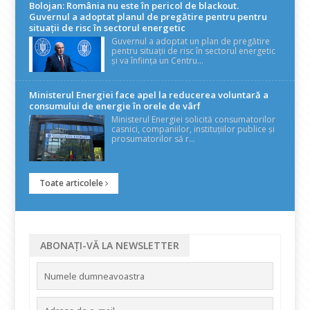
Bolojan: România nu este în pericol de blackout.
Guvernul a adoptat planul de pregătire pentru pentru
situații de risc în sectorul energetic
Guvernul a adoptat un plan de pregătire
pentru situații de risc în sectorul energetic
și va înființa un Centru...
Ministerul Energiei face apel la reducerea voluntară a
consumului de energie în orele de vârf
Ministerul Energiei solicită consumatorilor
casnici, companiilor, instituțiilor publice și
prosumatorilor să r...
Toate articolele
ABONAȚI-VĂ LA NEWSLETTER