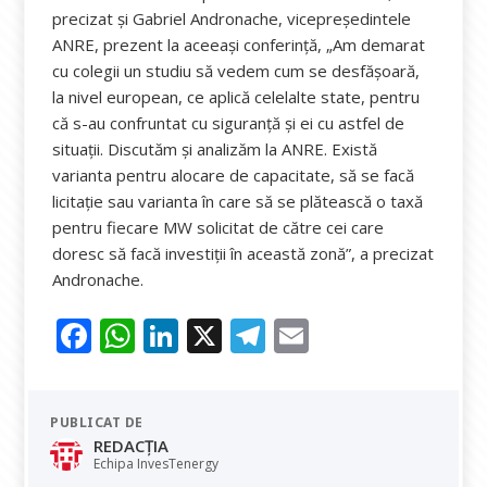
precizat și Gabriel Andronache, vicepreședintele
ANRE, prezent la aceeași conferință, „Am demarat
cu colegii un studiu să vedem cum se desfășoară,
la nivel european, ce aplică celelalte state, pentru
că s-au confruntat cu siguranță și ei cu astfel de
situații. Discutăm și analizăm la ANRE. Există
varianta pentru alocare de capacitate, să se facă
licitație sau varianta în care să se plătească o taxă
pentru fiecare MW solicitat de către cei care
doresc să facă investiții în această zonă”, a precizat
Andronache.
F
W
Li
X
T
E
ac
h
n
el
m
e
at
k
e
ai
PUBLICAT DE
b
s
e
gr
l
REDACȚIA
o
A
dI
a
Echipa InvesTenergy