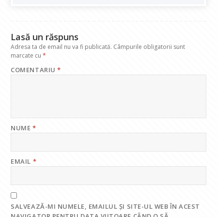
o
p
n
m
k
p
Lasă un răspuns
Adresa ta de email nu va fi publicată.
Câmpurile obligatorii sunt
marcate cu
*
COMENTARIU
*
NUME
*
EMAIL
*
SALVEAZĂ-MI NUMELE, EMAILUL ȘI SITE-UL WEB ÎN ACEST
NAVIGATOR PENTRU DATA VIITOARE CÂND O SĂ