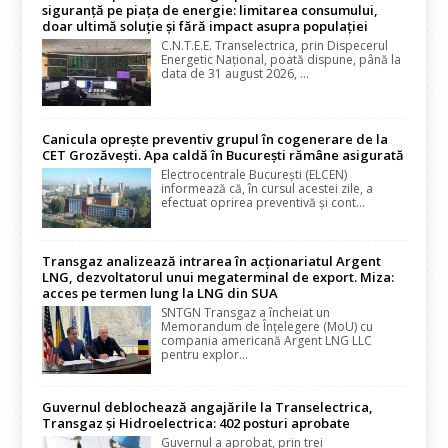
siguranță pe piața de energie: limitarea consumului,
doar ultimă soluție și fără impact asupra populației
C.N.T.E.E. Transelectrica, prin Dispecerul
Energetic Național, poată dispune, până la
data de 31 august 2026, ...
Canicula oprește preventiv grupul în cogenerare de la
CET Grozăvești. Apa caldă în București rămâne asigurată
Electrocentrale București (ELCEN)
informează că, în cursul acestei zile, a
efectuat oprirea preventivă și cont...
Transgaz analizează intrarea în acționariatul Argent
LNG, dezvoltatorul unui megaterminal de export. Miza:
acces pe termen lung la LNG din SUA
SNTGN Transgaz a încheiat un
Memorandum de Înțelegere (MoU) cu
compania americană Argent LNG LLC
pentru explor...
Guvernul deblochează angajările la Transelectrica,
Transgaz și Hidroelectrica: 402 posturi aprobate
Guvernul a aprobat, prin trei