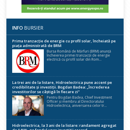
INFO
BURSIER
Prima tranzacție de energie cu profil solar, încheiată pe
piața administrată de BRM
Bursa Română de Mărfuri (BRM) anunță
încheierea primei tranzacții de energie
electrică cu profil solar din Rom...
La trei ani de la listare, Hidroelectrica pune accent pe
credibilitate și investiții. Bogdan Badea: „Încrederea
investitorilor se câștigă în fiecare zi”
Pentru Bogdan Badea, Chief Investment
Officer și membru al Directoratului
Hidroelectrica, aniversarea celor tr...
Hidroelectrica, la 3 ani de la listare: randament agregat
de 141%, pe fondul unor investiții record