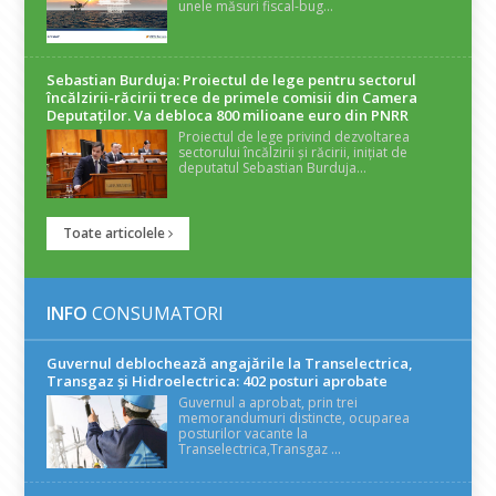
unele măsuri fiscal-bug...
Sebastian Burduja: Proiectul de lege pentru sectorul
încălzirii-răcirii trece de primele comisii din Camera
Deputaților. Va debloca 800 milioane euro din PNRR
Proiectul de lege privind dezvoltarea
sectorului încălzirii și răcirii, inițiat de
deputatul Sebastian Burduja...
Toate articolele
INFO
CONSUMATORI
Guvernul deblochează angajările la Transelectrica,
Transgaz și Hidroelectrica: 402 posturi aprobate
Guvernul a aprobat, prin trei
memorandumuri distincte, ocuparea
posturilor vacante la
Transelectrica,Transgaz ...